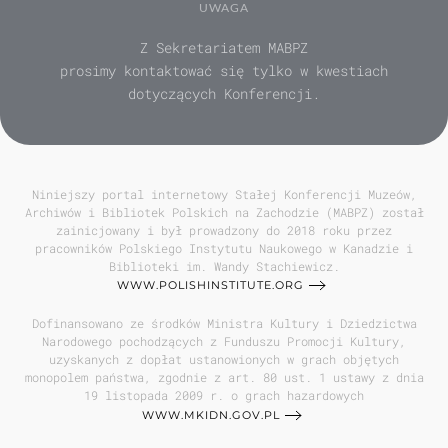
UWAGA
Z Sekretariatem MABPZ
prosimy kontaktować się tylko w kwestiach
dotyczących Konferencji.
Niniejszy portal internetowy Stałej Konferencji Muzeów,
Archiwów i Bibliotek Polskich na Zachodzie (MABPZ) został
zainicjowany i był prowadzony do 2018 roku przez
pracowników Polskiego Instytutu Naukowego w Kanadzie i
Biblioteki im. Wandy Stachiewicz.
WWW.POLISHINSTITUTE.ORG
Dofinansowano ze środków Ministra Kultury i Dziedzictwa
Narodowego pochodzących z Funduszu Promocji Kultury,
uzyskanych z dopłat ustanowionych w grach objętych
monopolem państwa, zgodnie z art. 80 ust. 1 ustawy z dnia
19 listopada 2009 r. o grach hazardowych
WWW.MKIDN.GOV.PL