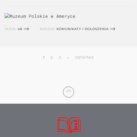
SESJA:
46
RODZAJ:
KOMUNIKATY I OGŁOSZENIA
1
2
3
»
OSTATNIE