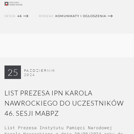
SESJA:
46
RODZAJ:
KOMUNIKATY I OGŁOSZENIA
25
PAŹDZIERNIK
2024
LIST PREZESA IPN KAROLA
NAWROCKIEGO DO UCZESTNIKÓW
46. SESJI MABPZ
List Prezesa Instytutu Pamięci Narodowej
Karola Nawrockiego z dnia 30/08/2024 roku do