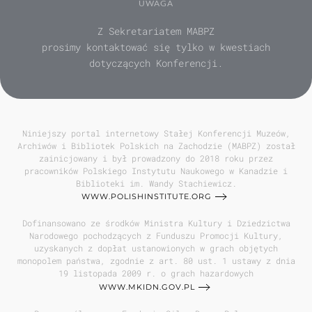
UWAGA
Z Sekretariatem MABPZ
prosimy kontaktować się tylko w kwestiach
dotyczących Konferencji.
Niniejszy portal internetowy Stałej Konferencji Muzeów,
Archiwów i Bibliotek Polskich na Zachodzie (MABPZ) został
zainicjowany i był prowadzony do 2018 roku przez
pracowników Polskiego Instytutu Naukowego w Kanadzie i
Biblioteki im. Wandy Stachiewicz.
WWW.POLISHINSTITUTE.ORG
Dofinansowano ze środków Ministra Kultury i Dziedzictwa
Narodowego pochodzących z Funduszu Promocji Kultury,
uzyskanych z dopłat ustanowionych w grach objętych
monopolem państwa, zgodnie z art. 80 ust. 1 ustawy z dnia
19 listopada 2009 r. o grach hazardowych
WWW.MKIDN.GOV.PL