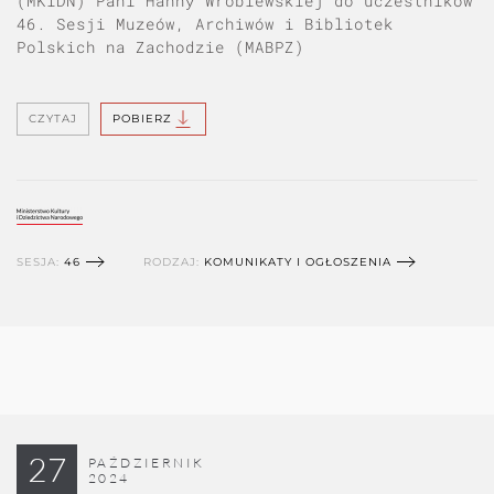
(MKiDN) Pani Hanny Wróblewskiej do uczestników
46. Sesji Muzeów, Archiwów i Bibliotek
Polskich na Zachodzie (MABPZ)
CZYTAJ
POBIERZ
SESJA:
46
RODZAJ:
KOMUNIKATY I OGŁOSZENIA
27
PAŹDZIERNIK
2024