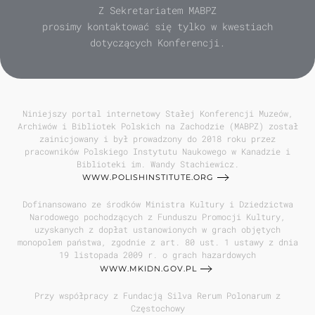
Z Sekretariatem MABPZ
prosimy kontaktować się tylko w kwestiach
dotyczących Konferencji.
Niniejszy portal internetowy Stałej Konferencji Muzeów,
Archiwów i Bibliotek Polskich na Zachodzie (MABPZ) został
zainicjowany i był prowadzony do 2018 roku przez
pracowników Polskiego Instytutu Naukowego w Kanadzie i
Biblioteki im. Wandy Stachiewicz.
WWW.POLISHINSTITUTE.ORG
Dofinansowano ze środków Ministra Kultury i Dziedzictwa
Narodowego pochodzących z Funduszu Promocji Kultury,
uzyskanych z dopłat ustanowionych w grach objętych
monopolem państwa, zgodnie z art. 80 ust. 1 ustawy z dnia
19 listopada 2009 r. o grach hazardowych
WWW.MKIDN.GOV.PL
Przy współpracy z Fundacją Silva Rerum Polonarum z
Częstochowy