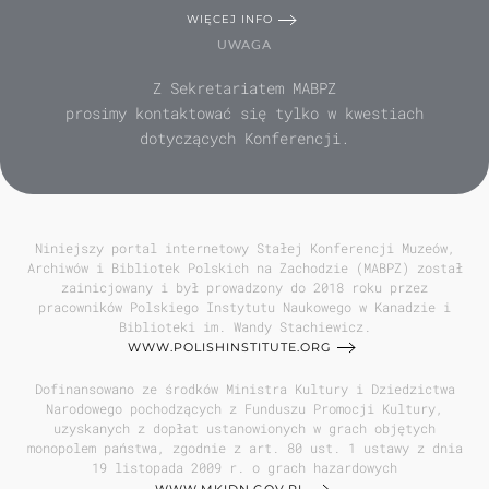
WIĘCEJ INFO
UWAGA
Z Sekretariatem MABPZ
prosimy kontaktować się tylko w kwestiach
dotyczących Konferencji.
Niniejszy portal internetowy Stałej Konferencji Muzeów,
Archiwów i Bibliotek Polskich na Zachodzie (MABPZ) został
zainicjowany i był prowadzony do 2018 roku przez
pracowników Polskiego Instytutu Naukowego w Kanadzie i
Biblioteki im. Wandy Stachiewicz.
WWW.POLISHINSTITUTE.ORG
Dofinansowano ze środków Ministra Kultury i Dziedzictwa
Narodowego pochodzących z Funduszu Promocji Kultury,
uzyskanych z dopłat ustanowionych w grach objętych
monopolem państwa, zgodnie z art. 80 ust. 1 ustawy z dnia
19 listopada 2009 r. o grach hazardowych