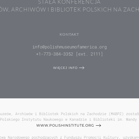
STAŁA KONFERENCJA
W, ARCHIWÓW I BIBLIOTEK POLSKICH NA ZAC
KONTAKT
info@polishmuseumofamerica.org
+1-773-384-3352 [ext. 2111]
WIĘCEJ INFO
uzeów, Archiwów i Bibliotek Polskich na Zachodzie (MABPZ) został
Polskiego Instytutu Naukowego w Kanadzie i Biblioteki im. Wandy 
WWW.POLISHINSTITUTE.ORG
twa Narodowego pochodzących z Funduszu Promocji Kultury, uzyskan