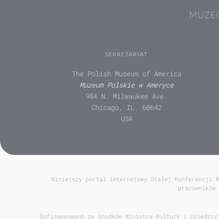
MUZEÓ
SEKRETARIAT
The Polish Museum of America
Muzeum Polskie w Ameryce
984 N. Milwaukee Ave.
Chicago, IL. 60642
USA
Niniejszy portal internetowy Stałej Konferencji M
pracowników 
Dofinansowano ze środków Ministra Kultury i Dziedzic