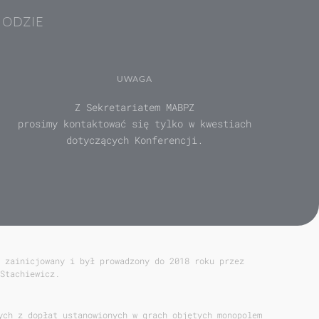
HODZIE
UWAGA
Z Sekretariatem MABPZ
prosimy kontaktować się tylko w kwestiach
dotyczących Konferencji.
 zainicjowany i był prowadzony do 2018 roku przez
Stachiewicz.
ych z dopłat ustanowionych w grach objętych monopolem