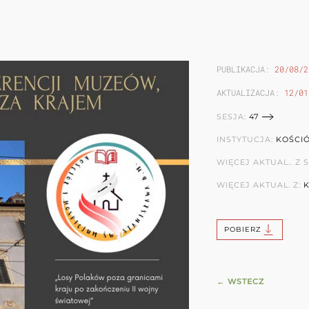
PUBLIKACJA:
20/08/2
AKTUALIZACJA:
12/01
SESJA:
47
INSTYTUCJA:
KOŚCIÓ
WIĘCEJ AKTUAL.. Z S
WIĘCEJ AKTUAL. Z:
K
POBIERZ
← WSTECZ