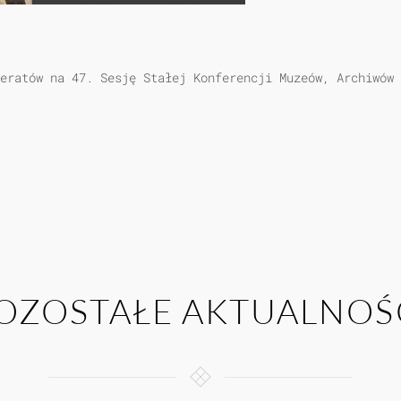
eratów na 47. Sesję Stałej Konferencji Muzeów, Archiwów 
OZOSTAŁE AKTUALNOŚ