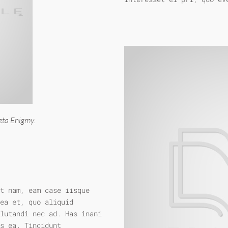
eta Enigmy.
t nam, eam case iisque
ea et, quo aliquid
lutandi nec ad. Has inani
s ea. Tincidunt