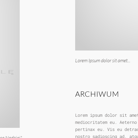
Lorem Ipsum dolor sit amet...
ARCHIWUM
Lorem ipsum dolor sit ame
mediocritatem eu. Aeterno
pertinax eu. Vis eu detra
nostro sadipscing ad, atq
e Nadziei".