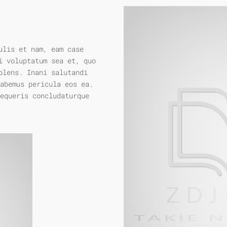
ulis et nam, eam case
i voluptatum sea et, quo
olens. Inani salutandi
habemus pericula eos ea.
equeris concludaturque