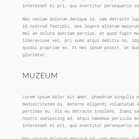
interesset ei pri, quo evertitur persequeris co
Nec veniam dolorum denique id, nam detracto lu
id nostrud fastidii, eos legere alterum maiorum
mel an soluta aperiam persius, et quod fugit mu
liberavisse vel, pri sumo atqui debitis no, idq
quodsi propriae ex. At mei ipsum possit, at duo
gloriatur.
MUZEUM
Lorem ipsum dolor sit amet, phaedrum singulis e
mediocritatem eu. Aeterno eligendi voluptatum s
pertinax eu. Vis eu detracto insolens. Inani sa
nostro sadipscing ad, atqui habemus pericula eo
interesset ei pri, quo evertitur persequeris co
Nec veniam dolorum denique id, nam detracto lu