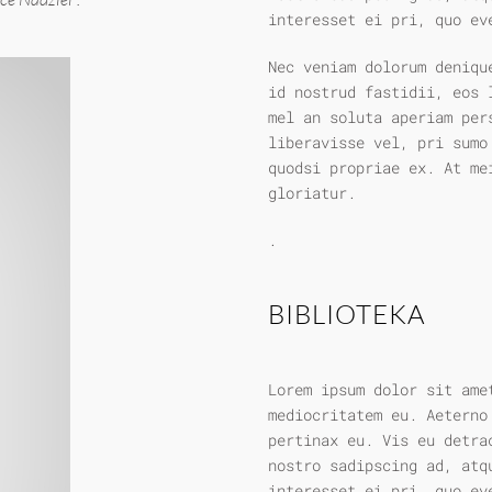
interesset ei pri, quo ev
Nec veniam dolorum deniqu
id nostrud fastidii, eos 
mel an soluta aperiam per
liberavisse vel, pri sumo
quodsi propriae ex. At me
gloriatur.
.
BIBLIOTEKA
Lorem ipsum dolor sit ame
mediocritatem eu. Aeterno
pertinax eu. Vis eu detra
nostro sadipscing ad, atq
interesset ei pri, quo ev