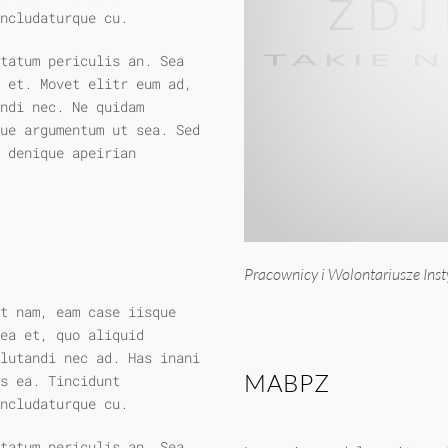
ncludaturque cu.
ptatum periculis an. Sea
 et. Movet elitr eum ad,
ndi nec. Ne quidam
ue argumentum ut sea. Sed
 denique apeirian
Pracownicy i Wolontariusze Inst
t nam, eam case iisque
ea et, quo aliquid
lutandi nec ad. Has inani
MABPZ
s ea. Tincidunt
ncludaturque cu.
ptatum periculis an. Sea