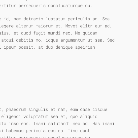
ertitur persequeris concludaturque cu.
e id, nam detracto luptatum periculis an. Sea
legere alterum maiorum et. Movet elitr eum ad,
sius, et quod fugit mundi nec. Ne quidam
 atqui debitis no, idque argumentum ut sea. Sed
i ipsum possit, at duo denique apeirian
t, phaedrum singulis et nam, eam case iisque
 eligendi voluptatum sea et, quo aliquid
cto insolens. Inani salutandi nec ad. Has inani
ui habemus pericula eos ea. Tincidunt
ertitur persequeris concludaturque cu.