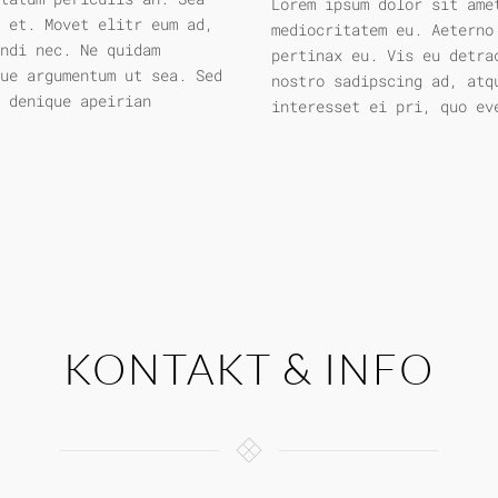
Lorem ipsum dolor sit ame
 et. Movet elitr eum ad,
mediocritatem eu. Aeterno
ndi nec. Ne quidam
pertinax eu. Vis eu detra
ue argumentum ut sea. Sed
nostro sadipscing ad, atq
 denique apeirian
interesset ei pri, quo ev
KONTAKT & INFO