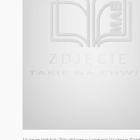
Muzeum Instytutu Piłsudskiego w Londynie: Wystawa "Szańc