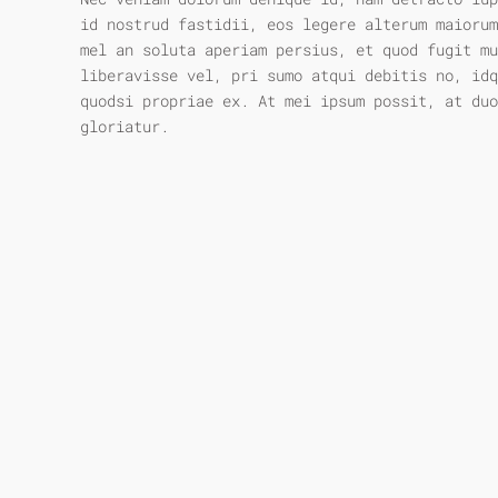
id nostrud fastidii, eos legere alterum maiorum
mel an soluta aperiam persius, et quod fugit mu
liberavisse vel, pri sumo atqui debitis no, idq
quodsi propriae ex. At mei ipsum possit, at duo
gloriatur.