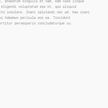
t, phaedrum singulis et nam, eam case iisque
 eligendi voluptatum sea et, quo aliquid
cto insolens. Inani salutandi nec ad. Has inani
ui habemus pericula eos ea. Tincidunt
ertitur persequeris concludaturque cu.