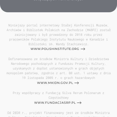
Niniejszy portal internetowy Stałej Konferencji Muzeów,
Archiwów i Bibliotek Polskich na Zachodzie (MABPZ) został
zainicjowany i był prowadzony do 2018 roku przez
pracowników Polskiego Instytutu Naukowego w Kanadzie i
Biblioteki im. Wandy Stachiewicz.
WWW.POLISHINSTITUTE.ORG
Dofinansowano ze środków Ministra Kultury i Dziedzictwa
Narodowego pochodzących z Funduszu Promocji Kultury,
uzyskanych z dopłat ustanowionych w grach objętych
monopolem państwa, zgodnie z art. 80 ust. 1 ustawy z dnia
19 listopada 2009 r. o grach hazardowych
WWW.MKIDN.GOV.PL
Przy współpracy z Fundacją Silva Rerum Polonarum z
Częstochowy
WWW.FUNDACJASRP.PL
Od 2020 r., projekt finansowany jest ze środków Ministra