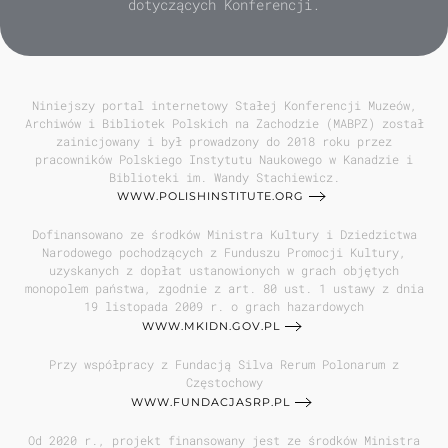
dotyczących Konferencji.
Niniejszy portal internetowy Stałej Konferencji Muzeów,
Archiwów i Bibliotek Polskich na Zachodzie (MABPZ) został
zainicjowany i był prowadzony do 2018 roku przez
pracowników Polskiego Instytutu Naukowego w Kanadzie i
Biblioteki im. Wandy Stachiewicz.
WWW.POLISHINSTITUTE.ORG
Dofinansowano ze środków Ministra Kultury i Dziedzictwa
Narodowego pochodzących z Funduszu Promocji Kultury,
uzyskanych z dopłat ustanowionych w grach objętych
monopolem państwa, zgodnie z art. 80 ust. 1 ustawy z dnia
19 listopada 2009 r. o grach hazardowych
WWW.MKIDN.GOV.PL
Przy współpracy z Fundacją Silva Rerum Polonarum z
Częstochowy
WWW.FUNDACJASRP.PL
Od 2020 r., projekt finansowany jest ze środków Ministra