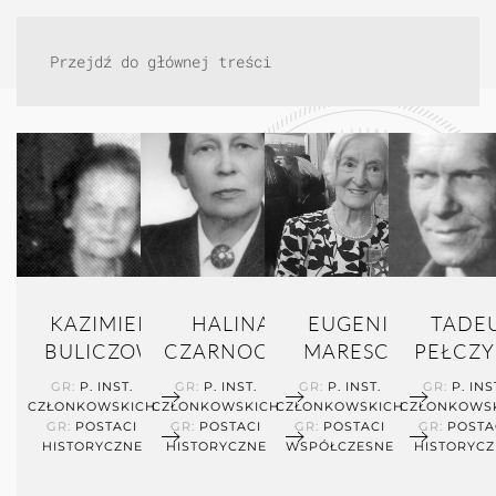
Przejdź do głównej treści
KAZIMIERA
HALINA
EUGENIA
TADE
BULICZOWA
CZARNOCKA
MARESCH
PEŁCZY
GR:
P. INST.
GR:
P. INST.
GR:
P. INST.
GR:
P. INS
CZŁONKOWSKICH
CZŁONKOWSKICH
CZŁONKOWSKICH
CZŁONKOWS
GR:
POSTACI
GR:
POSTACI
GR:
POSTACI
GR:
POSTA
HISTORYCZNE
HISTORYCZNE
WSPÓŁCZESNE
HISTORYCZ