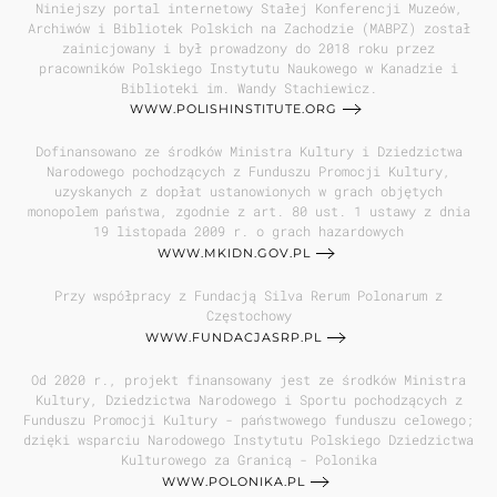
Niniejszy portal internetowy Stałej Konferencji Muzeów,
Archiwów i Bibliotek Polskich na Zachodzie (MABPZ) został
zainicjowany i był prowadzony do 2018 roku przez
pracowników Polskiego Instytutu Naukowego w Kanadzie i
Biblioteki im. Wandy Stachiewicz.
WWW.POLISHINSTITUTE.ORG
Dofinansowano ze środków Ministra Kultury i Dziedzictwa
Narodowego pochodzących z Funduszu Promocji Kultury,
uzyskanych z dopłat ustanowionych w grach objętych
monopolem państwa, zgodnie z art. 80 ust. 1 ustawy z dnia
19 listopada 2009 r. o grach hazardowych
WWW.MKIDN.GOV.PL
Przy współpracy z Fundacją Silva Rerum Polonarum z
Częstochowy
WWW.FUNDACJASRP.PL
Od 2020 r., projekt finansowany jest ze środków Ministra
Kultury, Dziedzictwa Narodowego i Sportu pochodzących z
Funduszu Promocji Kultury - państwowego funduszu celowego;
dzięki wsparciu Narodowego Instytutu Polskiego Dziedzictwa
Kulturowego za Granicą - Polonika
WWW.POLONIKA.PL