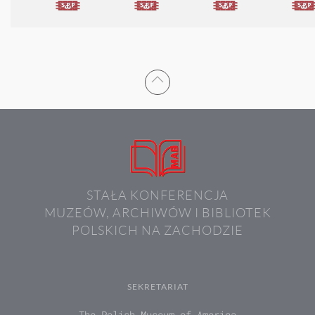
STAŁA KONFERENCJA
MUZEÓW, ARCHIWÓW I BIBLIOTEK
POLSKICH NA ZACHODZIE
SEKRETARIAT
The Polish Museum of America