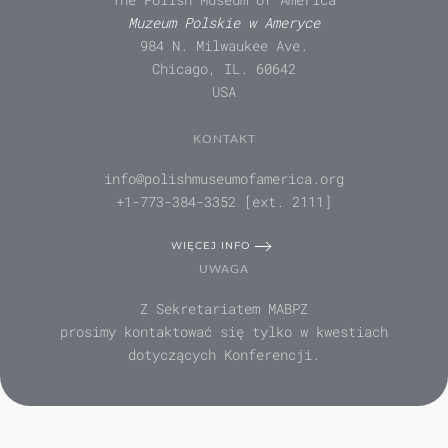
Muzeum Polskie w Ameryce
984 N. Milwaukee Ave.
Chicago, IL. 60642
USA
KONTAKT
info@polishmuseumofamerica.org
+1-773-384-3352 [ext. 2111]
WIĘCEJ INFO
UWAGA
Z Sekretariatem MABPZ
prosimy kontaktować się tylko w kwestiach
dotyczących Konferencji.