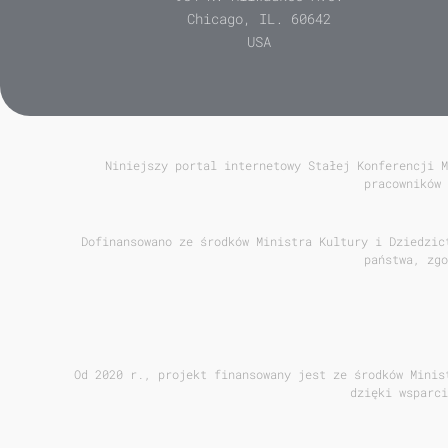
Chicago, IL. 60642
USA
Niniejszy portal internetowy Stałej Konferencji M
pracowników 
Dofinansowano ze środków Ministra Kultury i Dziedzic
państwa, zgo
Od 2020 r., projekt finansowany jest ze środków Minis
dzięki wsparci