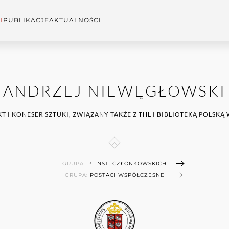
I
PUBLIKACJE
AKTUALNOŚCI
ANDRZEJ NIEWĘGŁOWSKI
T I KONESER SZTUKI, ZWIĄZANY TAKŻE Z THL I BIBLIOTEKĄ POLSKĄ
GRUPA:
P. INST. CZŁONKOWSKICH
GRUPA:
POSTACI WSPÓŁCZESNE