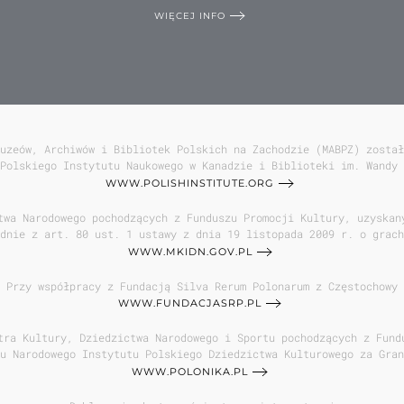
WIĘCEJ INFO
uzeów, Archiwów i Bibliotek Polskich na Zachodzie (MABPZ) został
Polskiego Instytutu Naukowego w Kanadzie i Biblioteki im. Wandy 
WWW.POLISHINSTITUTE.ORG
twa Narodowego pochodzących z Funduszu Promocji Kultury, uzyskan
dnie z art. 80 ust. 1 ustawy z dnia 19 listopada 2009 r. o grach
WWW.MKIDN.GOV.PL
Przy współpracy z Fundacją Silva Rerum Polonarum z Częstochowy
WWW.FUNDACJASRP.PL
tra Kultury, Dziedzictwa Narodowego i Sportu pochodzących z Fund
u Narodowego Instytutu Polskiego Dziedzictwa Kulturowego za Gran
WWW.POLONIKA.PL