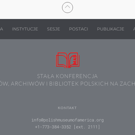
JA
INSTYTUCJE
SESJE
POSTACI
PUBLIKACJE
STAŁA KONFERENCJA
W, ARCHIWÓW I BIBLIOTEK POLSKICH NA ZAC
KONTAKT
info@polishmuseumofamerica.org
+1-773-384-3352 [ext. 2111]