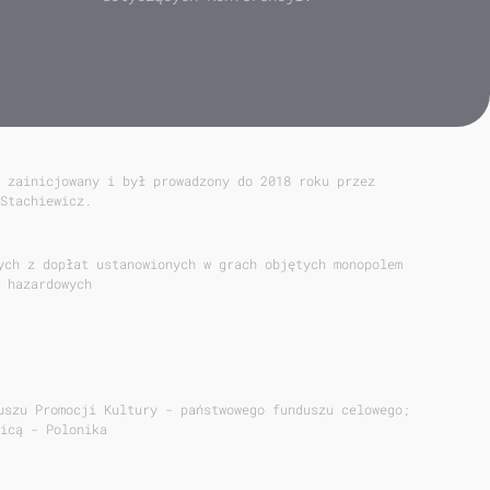
 zainicjowany i był prowadzony do 2018 roku przez
Stachiewicz.
ych z dopłat ustanowionych w grach objętych monopolem
 hazardowych
uszu Promocji Kultury - państwowego funduszu celowego;
icą - Polonika