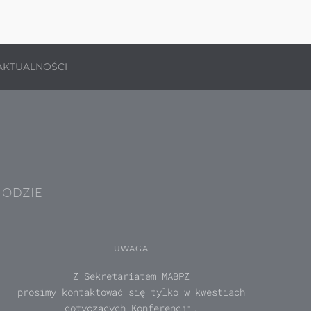
AKTUALNOŚCI
HODZIE
UWAGA
Z Sekretariatem MABPZ
prosimy kontaktować się tylko w kwestiach
dotyczących Konferencji.