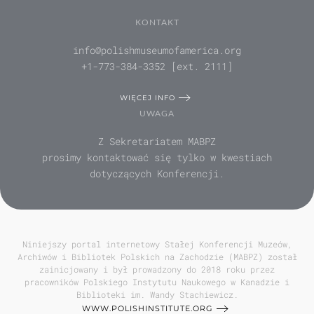
KONTAKT
info@polishmuseumofamerica.org
+1-773-384-3352 [ext. 2111]
WIĘCEJ INFO
UWAGA
Z Sekretariatem MABPZ
prosimy kontaktować się tylko w kwestiach
dotyczących Konferencji.
Niniejszy portal internetowy Stałej Konferencji Muzeów,
Archiwów i Bibliotek Polskich na Zachodzie (MABPZ) został
zainicjowany i był prowadzony do 2018 roku przez
pracowników Polskiego Instytutu Naukowego w Kanadzie i
Biblioteki im. Wandy Stachiewicz.
WWW.POLISHINSTITUTE.ORG