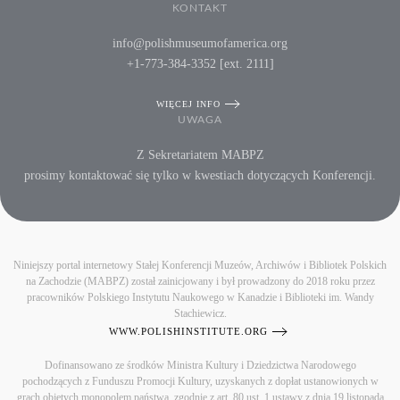
KONTAKT
info@polishmuseumofamerica.org
+1-773-384-3352 [ext. 2111]
WIĘCEJ INFO
UWAGA
Z Sekretariatem MABPZ
prosimy kontaktować się tylko w kwestiach dotyczących Konferencji.
Niniejszy portal internetowy Stałej Konferencji Muzeów, Archiwów i Bibliotek Polskich
na Zachodzie (MABPZ) został zainicjowany i był prowadzony do 2018 roku przez
pracowników Polskiego Instytutu Naukowego w Kanadzie i Biblioteki im. Wandy
Stachiewicz.
WWW.POLISHINSTITUTE.ORG
Dofinansowano ze środków Ministra Kultury i Dziedzictwa Narodowego
pochodzących z Funduszu Promocji Kultury, uzyskanych z dopłat ustanowionych w
grach objętych monopolem państwa, zgodnie z art. 80 ust. 1 ustawy z dnia 19 listopada