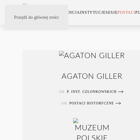
KONFERENCJA
INSTYTUCJE
SESJE
POSTACI
P
Przejdź do głównej treści
AGATON GILLER
GR:
P. INST. CZŁONKOWSKICH
GR:
POSTACI HISTORYCZNE