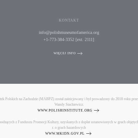
KONTAKT
info@polishmuseumofamerica.org
+1-773-384-3352 [ext. 2111]
WIĘCEJ INFO
iotek Polskich na Zachodzie (MABPZ) został zainicjowany i był prowadzony do 2018 roku prz
Wandy Stachiewicz.
WWW.POLISHINSTITUTE.ORG
zących z Funduszu Promocji Kultury, uzyskanych z dopłat ustanowionych w grach objętych m
r. o grach hazardowych
WWW.MKIDN.GOV.PL