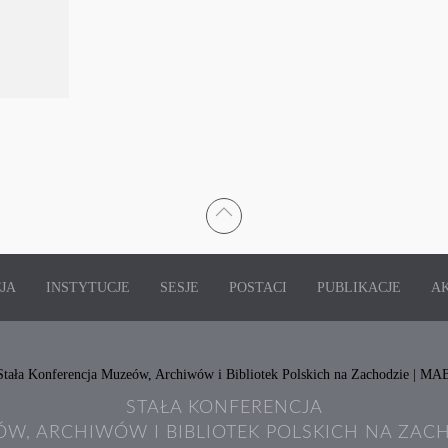
JA
INSTYTUCJE
SESJE
POSTACI
PUBLIKACJE
A
STAŁA KONFERENCJA
W, ARCHIWÓW I BIBLIOTEK POLSKICH NA ZAC