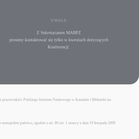
UWAGA
Z Sekretariatem MABPZ
prosimy kontaktować się tylko w kwestiach dotyczących
Konferencji.
ez pracowników Polskiego Instytutu Naukowego w Kanadzie i Biblioteki im.
onopolem państwa, zgodnie z art. 80 ust. 1 ustawy z dnia 19 listopada 2009