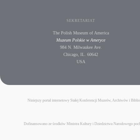
SEKRETARIAT
The Polish Museum of America
Muzeum Polskie w Ameryce
984 N. Milwaukee Ave.
Chicago, IL. 60642
USA
Niniejszy portal internetowy Stałej Konferencji Muzeów, Archiwów i Bibl
Dofinansowano ze środków Ministra Kultury i Dziedzictwa Narodowego pochod