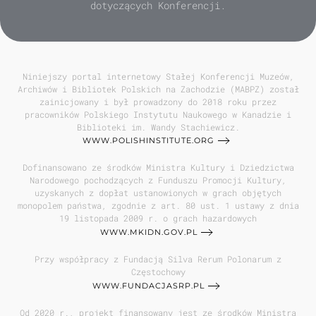
dotyczących Konferencji.
Niniejszy portal internetowy Stałej Konferencji Muzeów,
Archiwów i Bibliotek Polskich na Zachodzie (MABPZ) został
zainicjowany i był prowadzony do 2018 roku przez
pracowników Polskiego Instytutu Naukowego w Kanadzie i
Biblioteki im. Wandy Stachiewicz.
WWW.POLISHINSTITUTE.ORG
Dofinansowano ze środków Ministra Kultury i Dziedzictwa
Narodowego pochodzących z Funduszu Promocji Kultury,
uzyskanych z dopłat ustanowionych w grach objętych
monopolem państwa, zgodnie z art. 80 ust. 1 ustawy z dnia
19 listopada 2009 r. o grach hazardowych
WWW.MKIDN.GOV.PL
Przy współpracy z Fundacją Silva Rerum Polonarum z
Częstochowy
WWW.FUNDACJASRP.PL
Od 2020 r., projekt finansowany jest ze środków Ministra