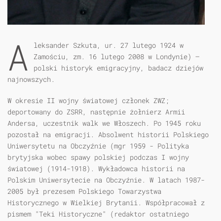
A
leksander Szkuta, ur. 27 lutego 1924 w
Zamościu, zm. 16 lutego 2008 w Londynie) –
polski historyk emigracyjny, badacz dziejów
najnowszych.
W okresie II wojny światowej członek ZWZ;
deportowany do ZSRR, następnie żołnierz Armii
Andersa, uczestnik walk we Włoszech. Po 1945 roku
pozostał na emigracji. Absolwent historii Polskiego
Uniwersytetu na Obczyźnie (mgr 1959 - Polityka
brytyjska wobec spawy polskiej podczas I wojny
światowej (1914-1918). Wykładowca historii na
Polskim Uniwersytecie na Obczyźnie. W latach 1987-
2005 był prezesem Polskiego Towarzystwa
Historycznego w Wielkiej Brytanii. Współpracował z
pismem "Teki Historyczne" (redaktor ostatniego