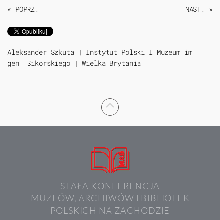
« POPRZ.
NAST. »
Aleksander Szkuta
|
Instytut Polski I Muzeum im_
gen_ Sikorskiego
|
Wielka Brytania
STAŁA KONFERENCJA
MUZEÓW, ARCHIWÓW I BIBLIOTEK
POLSKICH NA ZACHODZIE