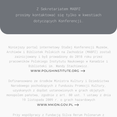
Z Sekretariatem MABPZ
prosimy kontaktować się tylko w kwestiach
dotyczących Konferencji.
Niniejszy portal internetowy Stałej Konferencji Muzeów,
Archiwów i Bibliotek Polskich na Zachodzie (MABPZ) został
zainicjowany i był prowadzony do 2018 roku przez
pracowników Polskiego Instytutu Naukowego w Kanadzie i
Biblioteki im. Wandy Stachiewicz.
WWW.POLISHINSTITUTE.ORG
Dofinansowano ze środków Ministra Kultury i Dziedzictwa
Narodowego pochodzących z Funduszu Promocji Kultury,
uzyskanych z dopłat ustanowionych w grach objętych
monopolem państwa, zgodnie z art. 80 ust. 1 ustawy z dnia
19 listopada 2009 r. o grach hazardowych
WWW.MKIDN.GOV.PL
Przy współpracy z Fundacją Silva Rerum Polonarum z