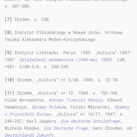
s. 307-309.
[7]
Ibidem, s. 250.
[8]
Instytut Piłsudskiego w Nowym Jorku. Archiwa.
Teczka Aleksandra Mełeń-Korczyńskiego.
[9]
Instytut Literacki. Paryż, 1959. „Kultura” 1947-
1957.
D
zi
ała
l
no
ś
ć
wydawnicza
(1946—maj 1959).
LdR.
1951: 2/40-3/4, s. 238-239.
[10]
Ibidem, „Kultura” nr 3/30, 1949, s. 72-78.
[11]
Ibidem, „Kultura” nr 12, 1948, s. 155-160.
Folke Bernadotte,
Koniec Tr
zeciej Rzeszy
, Edmund
Osmańczyk,
Sprawy Polaków
, Feliks Młynarski,
Niemcy
i
Przyszłość
Europy
. „Kultura” nr 16/17, 1947; s.
244-257; Karl Jaspers,
Die deutsche Schuldfrage
,
Wilhelm Roepke,
Die Deutsche Frage
, Hans Zbinden,
Um
Deutschlands Zukunft
.