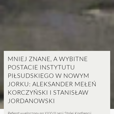
MNIEJ ZNANE, A WYBITNE
POSTACIE INSTYTUTU
PIŁSUDSKIEGO W NOWYM
JORKU: ALEKSANDER MEŁEŃ
KORCZYŃSKI I STANISŁAW
JORDANOWSKI
Referat wygłoszony na XXXVII sesji Stałej Konfrencji