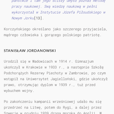
państwie i tam jego ścisły umysł poznał metodę
pracy naukowej. Swą wiedzę naukową w pełni
wykorzystał w Instytucie Józefa Piłsudskiego w
Nowym Jorku
[13]
.
Korczyńskiego określano jako szczerego przyjaciela,
mądrego człowieka i gorącego polskiego patriotę.
STANISŁAW JORDANOWSKI
Urodził się w Wadowicach w 1914 r. Gimnazjum
ukończył w Krakowie w 1933 r., a następnie Szkołę
Podchorążych Rezerwy Piechoty w Zambrowie, po czym
wstąpił na Uniwersytet Jagielloński, gdzie ukończył
prawo, otrzymując dyplom w 1939 r., tuż przed
wybuchem wojny.
Po zakończeniu kampanii wrześniowej udało mu się
przedrzeć na Litwę, potem do Rygi, a dalej przez
Szwecję w grudniu 1939 drogą morską do Anglii. W