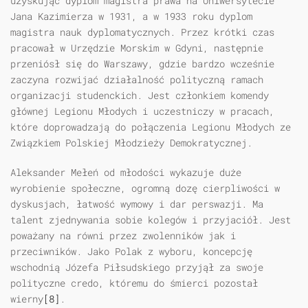
uzyskując dyplom magistra prawa na Uniwersytecie
Jana Kazimierza w 1931, a w 1933 roku dyplom
magistra nauk dyplomatycznych. Przez krótki czas
pracował w Urzędzie Morskim w Gdyni, następnie
przeniósł się do Warszawy, gdzie bardzo wcześnie
zaczyna rozwijać działalność polityczną ramach
organizacji studenckich. Jest członkiem komendy
głównej Legionu Młodych i uczestniczy w pracach,
które doprowadzają do połączenia Legionu Młodych ze
Związkiem Polskiej Młodzieży Demokratycznej.
Aleksander Mełeń od młodości wykazuje duże
wyrobienie społeczne, ogromną dozę cierpliwości w
dyskusjach, łatwość wymowy i dar perswazji. Ma
talent zjednywania sobie kolegów i przyjaciół. Jest
poważany na równi przez zwolenników jak i
przeciwników. Jako Polak z wyboru, koncepcję
wschodnią Józefa Piłsudskiego przyjął za swoje
polityczne credo, któremu do śmierci pozostał
wierny
[8]
.