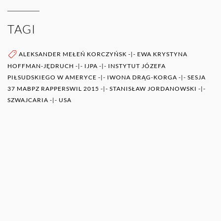
TAGI
ALEKSANDER MEŁEŃ KORCZYŃSK
-|-
EWA KRYSTYNA
HOFFMAN-JĘDRUCH
-|-
IJPA
-|-
INSTYTUT JÓZEFA
PIŁSUDSKIEGO W AMERYCE
-|-
IWONA DRĄG-KORGA
-|-
SESJA
37 MABPZ RAPPERSWIL 2015
-|-
STANISŁAW JORDANOWSKI
-|-
SZWAJCARIA
-|-
USA
WIĘCEJ O AUTORZE (AUTORACH)
0RAZ
POZOSTAŁE PUBLIKACJE TEGO AUTORA (ÓW)