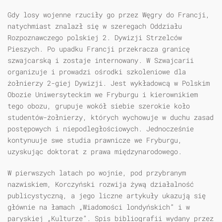
Gdy losy wojenne rzuciły go przez Węgry do Francji,
natychmiast znalazł się w szeregach Oddziału
Rozpoznawczego polskiej 2. Dywizji Strzelców
Pieszych. Po upadku Francji przekracza granicę
szwajcarską i zostaje internowany. W Szwajcarii
organizuje i prowadzi ośrodki szkoleniowe dla
żołnierzy 2-giej Dywizji. Jest wykładowcą w Polskim
Obozie Uniwersyteckim we Fryburgu i kierownikiem
tego obozu, grupuje wokół siebie szerokie koło
studentów-żołnierzy, których wychowuje w duchu zasad
postępowych i niepodległościowych. Jednocześnie
kontynuuje swe studia prawnicze we Fryburgu,
uzyskując doktorat z prawa międzynarodowego.
W pierwszych latach po wojnie, pod przybranym
nazwiskiem, Korczyński rozwija żywą działalność
publicystyczną, a jego liczne artykuły ukazują się
głównie na łamach „Wiadomości londyńskich” i w
paryskiej „Kulturze”. Spis bibliografii wydany przez