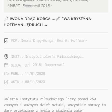
MABPZ - Rapperswil 2015 r.
IWONA DRĄG-KORGA →
EWA KRYSTYNA
HOFFMAN-JĘDRUCH →
PDF: Iwona Drąg-Korga, Ewa K. Hoffman-Jędruch | Mn
INST.: Instytut Józefa Piłsudskiego…
|
2015
|
Rapperswil
SESJA: 37
PUBL.: 11/01/2020
AKTU.: 08/11/2023
Galeria Instytutu Piłsudskiego liczy ponad 250
znanych i ważnych dzieł sztuki, wszystkie obrazy to
dary przekazane z myślą o służeniu całej