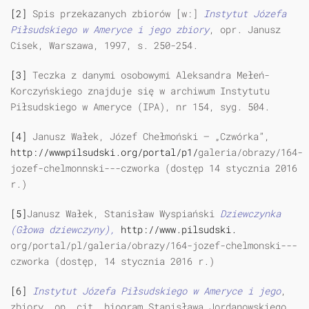
[2]
Spis przekazanych zbiorów [w:]
Ins
t
ytut
Jó
z
efa
Pi
ł
sudskiego w
Amery
c
e i
jego zbiory
, opr. Janusz
Cisek, Warszawa, 1997, s. 250-254.
[3]
Teczka z danymi osobowymi Aleksandra Mełeń-
Korczyńskiego znajduje się w archiwum Instytutu
Piłsudskiego w Ameryce (IPA), nr 154, syg. 504.
[4]
Janusz Wałek, Józef Chełmoński — „Czwórka”,
http://wwwpilsudski.org/portal/p1/
galeria/obrazy/164-
jozef-chelmonnski---czworka (dostęp 14 stycznia 2016
r.)
[5]
Janusz Wałek, Stanisław Wyspiański
Dziewczynka
(Głowa dziewczyny),
http://www.pilsudski.
org/portal/pl/galeria/obrazy/164-jozef-chelmonski---
czworka (dostęp, 14 stycznia 2016 r.)
[6]
Instytut
J
óz
efa Piłsudskiego w
Ameryce i
jego
,
zbiory, op. cit, biogram Stanisława Jordanowskiego,