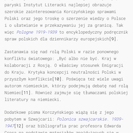
paryski Instytut Literacki najlepiej obrazuje
szerokie zainteresowania Korczyńskiego sprawami
Polski oraz jego troskę o szerzenie wiedzy o Polsce
i o ułatwianie w przekazywaniu jej za granicą. Tak
więc
Pologne 1919-1939
to encyklopedyczny podręcznik
spraw polskich dla dziennikarzy europejskich
[9]
.
Zastanawia się nad rolą Polski w razie ponownego
konfliktu światowego: „Być albo nie być. Kraj w
kolaboracji z Rosją. O właściwy stosunek Emigracji
do Kraju. Krytyka koncepcji neutralności Polski w
przyszłym konflikcie
[10]
. Poświęca też wiele uwagi
autorom niemieckim, którzy podejmują debatę nad rolą
Niemiec
[11]
. Również zajmuje się tłumaczami polskiej
literatury na niemiecki.
Dodatkowe pisma Korczyńskiego wiążą się z jego
pobytem w Szwajcarii:
Polonica szwajcarskie. 1939-
1947
[12]
oraz bibliografia prac profesora Edwarda
Crosa na podstawie materiałów znajdujących się w