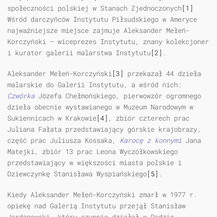
społeczności polskiej w Stanach Zjednoczonych
[1]
Wśród darczyńców Instytutu Piłsudskiego w Ameryce
najważniejsze miejsce zajmuje Aleksander Mełeń-
Korczyński — wiceprezes Instytutu, znany kolekcjoner
i kurator galerii malarstwa Instytutu
[2]
.
Aleksander Mełeń-Korczyński
[3]
przekazał 44 dzieła
malarskie do Galerii Instytutu, a wśród nich:
Czwórka
Józefa Chełmońskiego, pierwowzór ogromnego
dzieła obecnie wystawianego w Muzeum Narodowym w
Sukiennicach w Krakowie
[4]
, zbiór czterech prac
Juliana Fałata przedstawiający górskie krajobrazy,
część prac Juliusza Kossaka,
Karocę z konnymi
Jana
Matejki, zbiór 13 prac Leona Wyczółkowskiego
przedstawiający w większości miasta polskie i
Dziewczynkę Stanisława Wyspiańskiego
[5]
.
Kiedy Aleksander Mełeń-Korczyński zmarł w 1977 r.
opiekę nad Galerią Instytutu przejął Stanisław
Jordanowski, który czynnie działał w Radzie