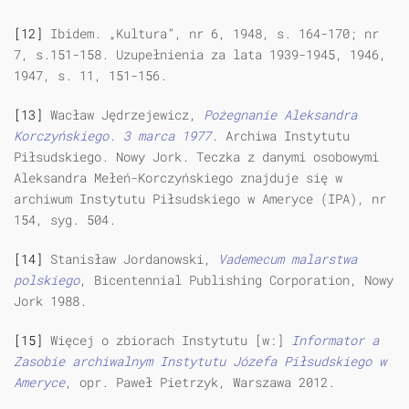
[12]
Ibidem. „Kultura”, nr 6, 1948, s. 164-170; nr
7, s.151-158. Uzupełnienia za lata 1939-1945, 1946,
1947, s. 11, 151-156.
[13]
Wacław Jędrzejewicz,
Pożegnanie Aleksandra
Korczyńskiego
. 3 marca 1977
. Archiwa Instytutu
Piłsudskiego. Nowy Jork. Teczka z danymi osobowymi
Aleksandra Mełeń-Korczyńskiego znajduje się w
archiwum Instytutu Piłsudskiego w Ameryce (IPA), nr
154, syg. 504.
[14]
Stanisław Jordanowski,
Vademecum malarstwa
polskiego
, Bicentennial Publishing Corporation, Nowy
Jork 1988.
[15]
Więcej o zbiorach Instytutu [w:]
Informator a
Zasobie archiwalnym Instytutu Józefa Piłsudskiego w
Ameryce
, opr. Paweł Pietrzyk, Warszawa 2012.