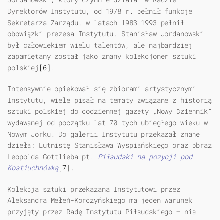
Dyrektorów Instytutu, od 1978 r. pełnił funkcje
Sekretarza Zarządu, w latach 1983-1993 pełnił
obowiązki prezesa Instytutu. Stanisław Jordanowski
był człowiekiem wielu talentów, ale najbardziej
zapamiętany został jako znany kolekcjoner sztuki
polskiej
[6]
.
Intensywnie opiekował się zbiorami artystycznymi
Instytutu, wiele pisał na tematy związane z historią
sztuki polskiej do codziennej gazety „Nowy Dziennik”
wydawanej od początku lat 70-tych ubiegłego wieku w
Nowym Jorku. Do galerii Instytutu przekazał znane
dzieła: Lutnistę Stanisława Wyspiańskiego oraz obraz
Leopolda Gottlieba pt.
Piłsudski na pozyc
ji
pod
Kostiuchnó
w
ką
[7]
.
Kolekcja sztuki przekazana Instytutowi przez
Aleksandra Mełeń-Korczyńskiego ma jeden warunek
przyjęty przez Radę Instytutu Piłsudskiego — nie