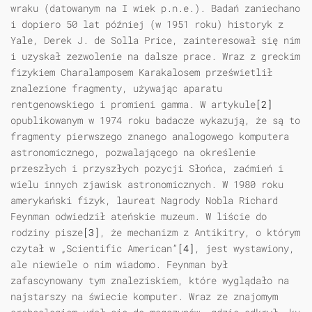
wraku (datowanym na I wiek p.n.e.). Badań zaniechano
i dopiero 50 lat później (w 1951 roku) historyk z
Yale, Derek J. de Solla Price, zainteresował się nim
i uzyskał zezwolenie na dalsze prace. Wraz z greckim
fizykiem Charalamposem Karakalosem prześwietlił
znalezione fragmenty, używając aparatu
rentgenowskiego i promieni gamma. W artykule
[2]
opublikowanym w 1974 roku badacze wykazują, że są to
fragmenty pierwszego znanego analogowego komputera
astronomicznego, pozwalającego na określenie
przeszłych i przyszłych pozycji Słońca, zaćmień i
wielu innych zjawisk astronomicznych. W 1980 roku
amerykański fizyk, laureat Nagrody Nobla Richard
Feynman odwiedził ateńskie muzeum. W liście do
rodziny pisze
[3]
, że mechanizm z Antikitry, o którym
czytał w „Scientific American”
[4]
, jest wystawiony,
ale niewiele o nim wiadomo. Feynman był
zafascynowany tym znaleziskiem, które wyglądało na
najstarszy na świecie komputer. Wraz ze znajomym