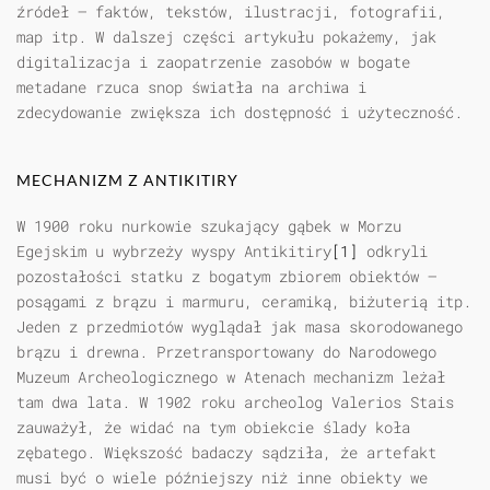
źródeł — faktów, tekstów, ilustracji, fotografii,
map itp. W dalszej części artykułu pokażemy, jak
digitalizacja i zaopatrzenie zasobów w bogate
metadane rzuca snop światła na archiwa i
zdecydowanie zwiększa ich dostępność i użyteczność.
MECHANIZM Z ANTIKITIRY
W 1900 roku nurkowie szukający gąbek w Morzu
Egejskim u wybrzeży wyspy Antikitiry
[1]
odkryli
pozostałości statku z bogatym zbiorem obiektów —
posągami z brązu i marmuru, ceramiką, biżuterią itp.
Jeden z przedmiotów wyglądał jak masa skorodowanego
brązu i drewna. Przetransportowany do Narodowego
Muzeum Archeologicznego w Atenach mechanizm leżał
tam dwa lata. W 1902 roku archeolog Valerios Stais
zauważył, że widać na tym obiekcie ślady koła
zębatego. Większość badaczy sądziła, że artefakt
musi być o wiele późniejszy niż inne obiekty we