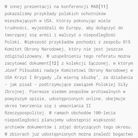
W innej prezentacji na konferencji MAB
[11]
pokazaliśmy przykłady polskich ochotników
mieszkających w USA, którzy pokonując wiele
trudności, wyjeżdżali do Europy, aby dołączyć do
tworzącej się armii i walczyć o niepodległość
Polski. Większość przykładów pochodzi z zespołu 015
Komitet Obrony Narodowej, który nie jest jeszcze
zdigitalizowany. W uzupełnieniu tego referatu można
zacytować dokument
[12]
z kolekcji łączonej, w którym
Józef Piłsudski nadaje Komitetowi Obrony Narodowej w
USA Krzyż I Brygady „Za wierną służbę”, za działania
- jak pisał - podtrzymujące zawiązek Polskiej Siły
Zbrojnej. Pierwsze siedem zespołów archiwalnych w
powyższym spisie, udostępnionych online, obejmuje
okres tworzenia się i umacniania II
Rzeczypospolitej. W ramach obchodów 100-lecia
niepodległości planujemy udostępnić większość
archiwów dokumentów i zdjęć dotyczących tego okresu.
W zbiorach już udostępnionych można znaleźć bogactwo