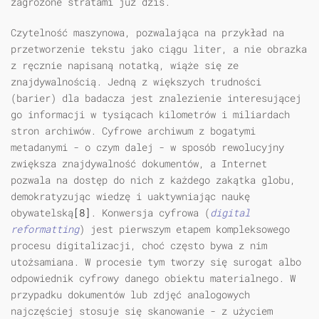
zagrożone stratami już dziś.
Czytelność maszynowa, pozwalająca na przykład na
przetworzenie tekstu jako ciągu liter, a nie obrazka
z ręcznie napisaną notatką, wiąże się ze
znajdywalnością. Jedną z większych trudności
(barier) dla badacza jest znalezienie interesującej
go informacji w tysiącach kilometrów i miliardach
stron archiwów. Cyfrowe archiwum z bogatymi
metadanymi - o czym dalej - w sposób rewolucyjny
zwiększa znajdywalność dokumentów, a Internet
pozwala na dostęp do nich z każdego zakątka globu,
demokratyzując wiedzę i uaktywniając naukę
obywatelską
[8]
. Konwersja cyfrowa (
digital
reformatting
) jest pierwszym etapem kompleksowego
procesu digitalizacji, choć często bywa z nim
utożsamiana. W procesie tym tworzy się surogat albo
odpowiednik cyfrowy danego obiektu materialnego. W
przypadku dokumentów lub zdjęć analogowych
najczęściej stosuje się skanowanie - z użyciem