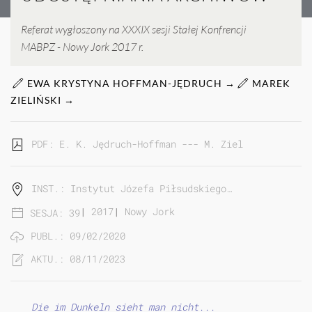
Referat wygłoszony na XXXIX sesji Stałej Konfrencji
MABPZ - Nowy Jork 2017 r.
EWA KRYSTYNA HOFFMAN-JĘDRUCH →
MAREK
ZIELIŃSKI →
PDF: E. K. Jędruch-Hoffman --- M. Zieliński | Pols
INST.: Instytut Józefa Piłsudskiego…
|
2017
|
Nowy Jork
SESJA: 39
PUBL.: 09/02/2020
AKTU.: 08/11/2023
Die im Dunkeln sieht man nicht...