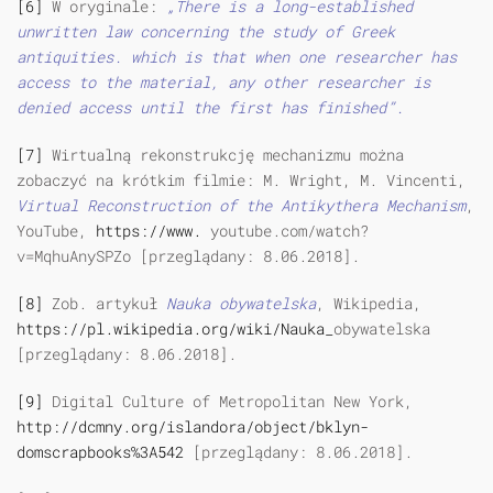
[6]
W oryginale:
„There is a long-established
unwritten law concerning the study of Greek
antiquities. which is that when one researcher has
access to the material, any other researcher is
denied access until the first has finished”.
[7]
Wirtualną rekonstrukcję mechanizmu można
zobaczyć na krótkim filmie: M. Wright, M. Vincenti,
Virtual Reconstruction of the Antikythera Mechanism
,
YouTube,
https://www.
youtube.com/watch?
v=MqhuAnySPZo [przeglądany: 8.06.2018].
[8]
Zob. artykuł
Nauka obywatelska
, Wikipedia,
https://pl.wikipedia.org/wiki/Nauka_
obywatelska
[przeglądany: 8.06.2018].
[9]
Digital Culture of Metropolitan New York,
http://dcmny.org/islandora/object/bklyn-
domscrapbooks%3A542
[przeglądany: 8.06.2018].