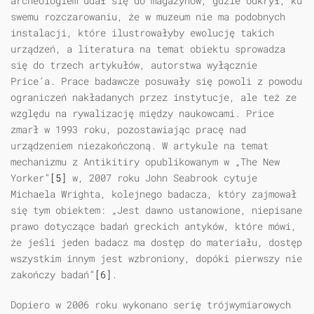
archeologiem udał się do magazynów, gdzie odkrył, ku
swemu rozczarowaniu, że w muzeum nie ma podobnych
instalacji, które ilustrowałyby ewolucję takich
urządzeń, a literatura na temat obiektu sprowadza
się do trzech artykułów, autorstwa wyłącznie
Price’a. Prace badawcze posuwały się powoli z powodu
ograniczeń nakładanych przez instytucje, ale też ze
względu na rywalizację między naukowcami. Price
zmarł w 1993 roku, pozostawiając pracę nad
urządzeniem niezakończoną. W artykule na temat
mechanizmu z Antikitiry opublikowanym w „The New
Yorker”
[5]
w, 2007 roku John Seabrook cytuje
Michaela Wrighta, kolejnego badacza, który zajmował
się tym obiektem: „Jest dawno ustanowione, niepisane
prawo dotyczące badań greckich antyków, które mówi,
że jeśli jeden badacz ma dostęp do materiału, dostęp
wszystkim innym jest wzbroniony, dopóki pierwszy nie
zakończy badań”
[6]
.
Dopiero w 2006 roku wykonano serię trójwymiarowych