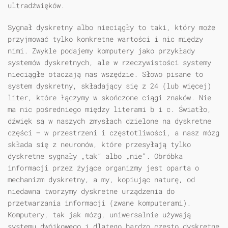
ultradźwięków.
Sygnał dyskretny albo nieciągły to taki, który może
przyjmować tylko konkretne wartości i nic między
nimi. Zwykle podajemy komputery jako przykłady
systemów dyskretnych, ale w rzeczywistości systemy
nieciągłe otaczają nas wszędzie. Słowo pisane to
system dyskretny, składający się z 24 (lub więcej)
liter, które łączymy w skończone ciągi znaków. Nie
ma nic pośredniego między literami b i c. Światło,
dźwięk są w naszych zmysłach dzielone na dyskretne
części — w przestrzeni i częstotliwości, a nasz mózg
składa się z neuronów, które przesyłają tylko
dyskretne sygnały „tak” albo „nie”. Obróbka
informacji przez żyjące organizmy jest oparta o
mechanizm dyskretny, a my, kopiując naturę, od
niedawna tworzymy dyskretne urządzenia do
przetwarzania informacji (zwane komputerami).
Komputery, tak jak mózg, uniwersalnie używają
systemu dwójkowego i dlatego bardzo często dyskretne