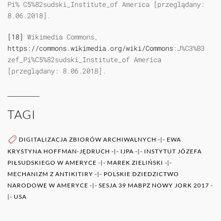
Pi% C5%82sudski_Institute_of America [przeglądany:
8.06.2018].
[18]
Wikimedia Commons,
https://commons.wikimedia.org/wiki/Commons
:J%C3%B3
zef_Pi%C5%82sudski_Institute_of America
[przeglądany: 8.06.2018].
TAGI
DIGITALIZACJA ZBIORÓW ARCHIWALNYCH
-|-
EWA
KRYSTYNA HOFFMAN-JĘDRUCH
-|-
IJPA
-|-
INSTYTUT JÓZEFA
PIŁSUDSKIEGO W AMERYCE
-|-
MAREK ZIELIŃSKI
-|-
MECHANIZM Z ANTIKITIRY
-|-
POLSKIE DZIEDZICTWO
NARODOWE W AMERYCE
-|-
SESJA 39 MABPZ NOWY JORK 2017
-
|-
USA