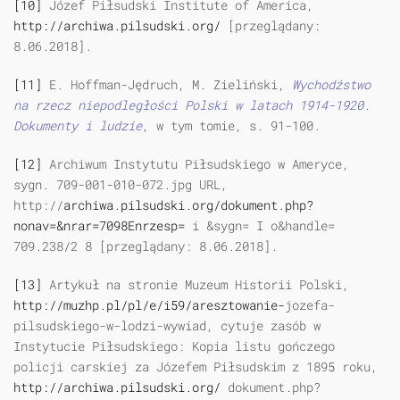
[10]
Józef Piłsudski Institute of America,
http://archiwa.pilsudski.org/
[przeglądany:
8.06.2018].
[11]
E. Hoffman-Jędruch, M. Zieliński,
Wychodźstwo
na rzecz niepodległości Polski w latach 1914-1920.
Dokumenty i ludzie
, w tym tomie, s. 91-100.
[12]
Archiwum Instytutu Piłsudskiego w Ameryce,
sygn. 709-001-010-072.jpg URL,
http://
archiwa.pilsudski.org/dokument.php?
nonav=&nrar=7098Enrzesp=
i &sygn= I o&handle=
709.238/2 8 [przeglądany: 8.06.2018].
[13]
Artykuł na stronie Muzeum Historii Polski,
http://muzhp.pl/pl/e/i59/aresztowanie-
jozefa-
pilsudskiego-w-lodzi-wywiad, cytuje zasób w
Instytucie Piłsudskiego: Kopia listu gończego
policji carskiej za Józefem Piłsudskim z 1895 roku,
http://archiwa.pilsudski.org/
dokument.php?