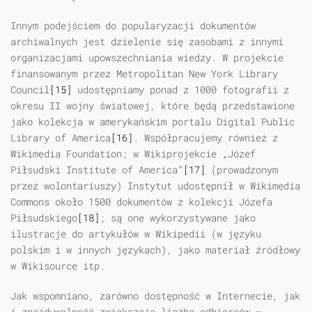
Innym podejściem do popularyzacji dokumentów
archiwalnych jest dzielenie się zasobami z innymi
organizacjami upowszechniania wiedzy. W projekcie
finansowanym przez Metropolitan New York Library
Council
[15]
udostępniamy ponad z 1000 fotografii z
okresu II wojny światowej, które będą przedstawione
jako kolekcja w amerykańskim portalu Digital Public
Library of America
[16]
. Współpracujemy również z
Wikimedia Foundation; w Wikiprojekcie „Józef
Piłsudski Institute of America”
[17]
(prowadzonym
przez wolontariuszy) Instytut udostępnił w Wikimedia
Commons około 1500 dokumentów z kolekcji Józefa
Piłsudskiego
[18]
; są one wykorzystywane jako
ilustracje do artykułów w Wikipedii (w języku
polskim i w innych językach), jako materiał źródłowy
w Wikisource itp.
Jak wspomniano, zarówno dostępność w Internecie, jak
i znajdywalność zwiększają liczbę odbiorców —