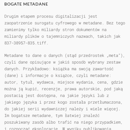
BOGATE METADANE
Drugim etapem procesu digitalizacji jest
zaopatrzenie surogatu cyfrowego w metadane. Bez tego
zamienimy tylko miliardy stron dokumentów na
miliardy plików o tajemniczych nazwach, takich jak
837-38957-835.tiff.
Metadane to dane o danych (stąd przedrostek „meta”),
czyli dane opisujące w jakiś sposób wybrany zestaw
danych. Przykładowo: książka ma swoją zawartość
(dane) i informacje o książce, czyli metadane:
autor, tytuł, wydawca, miejsce wydania, cena, gdzie
można ją kupić, recenzje, prawa autorskie, pod jaką
postacią jest dostępna, na jakie języki lub z
jakiego języka i przez kogo została przetłumaczona,
do jakiej serii wydawniczej należy i wiele więcej.
Im bogatsze metadane, tym łatwiej znaleźć
poszukiwany zasób albo trafić na niego przypadkiem,
i rozpocząć eksplorację. W wyniku publikowania