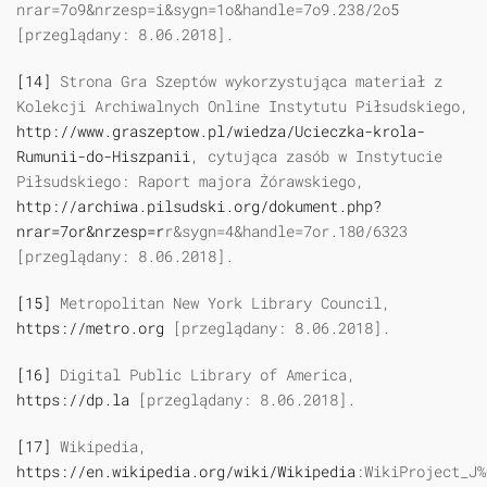
nrar=7o9&nrzesp=i&sygn=1o&handle=7o9.238/2o5
[przeglądany: 8.06.2018].
[14]
Strona Gra Szeptów wykorzystująca materiał z
Kolekcji Archiwalnych Online Instytutu Piłsudskiego,
http://www.graszeptow.pl/wiedza/Ucieczka-krola-
Rumunii-do-Hiszpanii
, cytująca zasób w Instytucie
Piłsudskiego: Raport majora Żórawskiego,
http://archiwa.pilsudski.org/dokument.php?
nrar=7or&nrzesp=r
r&sygn=4&handle=7or.180/6323
[przeglądany: 8.06.2018].
[15]
Metropolitan New York Library Council,
https://metro.org
[przeglądany: 8.06.2018].
[16]
Digital Public Library of America,
https://dp.la
[przeglądany: 8.06.2018].
[17]
Wikipedia,
https://en.wikipedia.org/wiki/Wikipedia
:WikiProject_J%