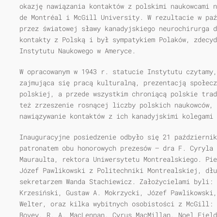
okazję nawiązania kontaktów z polskimi naukowcami n
de Montréal i McGill University. W rezultacie w paź
przez światowej sławy kanadyjskiego neurochirurga 
kontakty z Polską i był sympatykiem Polaków, zdecy
Instytutu Naukowego w Ameryce.
W opracowanym w 1943 r. statucie Instytutu czytamy,
zajmująca się pracą kulturalną, prezentacją społecz
polskiej, a przede wszystkim chroniącą polskie trad
też zrzeszenie rosnącej liczby polskich naukowców, 
nawiązywanie kontaktów z ich kanadyjskimi kolegami 
Inauguracyjne posiedzenie odbyło się 21 październik
patronatem obu honorowych prezesów — dra F. Cyryla 
Mauraulta, rektora Uniwersytetu Montrealskiego. Pie
Józef Pawlikowski z Politechniki Montrealskiej, dłu
sekretarzem Wanda Stachiewicz. Założycielami byli: 
Krzesiński, Gustaw A. Mokrzycki, Józef Pawlikowski,
Welter, oraz kilka wybitnych osobistości z McGill: 
Bovey, R. A. MacLennan, Cyrus MacMillan, Noel Field