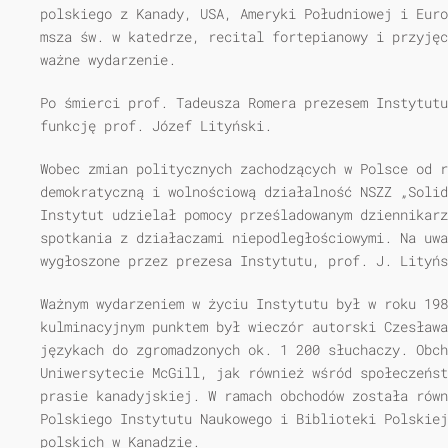
polskiego z Kanady, USA, Ameryki Południowej i Euro
msza św. w katedrze, recital fortepianowy i przyjęc
ważne wydarzenie.
Po śmierci prof. Tadeusza Romera prezesem Instytutu
funkcję prof. Józef Lityński.
Wobec zmian politycznych zachodzących w Polsce od r
demokratyczną i wolnościową działalność NSZZ „Solid
Instytut udzielał pomocy prześladowanym dziennikarz
spotkania z działaczami niepodległościowymi. Na uwa
wygłoszone przez prezesa Instytutu, prof. J. Lityńs
Ważnym wydarzeniem w życiu Instytutu był w roku 198
kulminacyjnym punktem był wieczór autorski Czesława
językach do zgromadzonych ok. 1 200 słuchaczy. Obc
Uniwersytecie McGill, jak również wśród społeczeńst
prasie kanadyjskiej. W ramach obchodów została równ
Polskiego Instytutu Naukowego i Biblioteki Polskiej
polskich w Kanadzie.