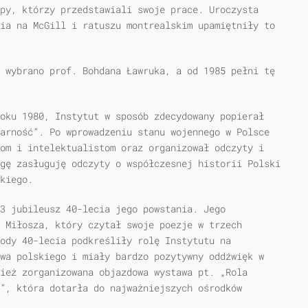
py, którzy przedstawiali swoje prace. Uroczysta
ia na McGill i ratuszu montrealskim upamiętniły to
 wybrano prof. Bohdana Ławruka, a od 1985 pełni tę
oku 1980, Instytut w sposób zdecydowany popierał
arność”. Po wprowadzeniu stanu wojennego w Polsce
om i intelektualistom oraz organizował odczyty i
gę zasługuję odczyty o współczesnej historii Polski
kiego.
3 jubileusz 40-lecia jego powstania. Jego
 Miłosza, który czytał swoje poezje w trzech
hody 40-lecia podkreśliły rolę Instytutu na
wa polskiego i miały bardzo pozytywny oddźwięk w
ież zorganizowana objazdowa wystawa pt. „Rola
”, która dotarła do najważniejszych ośrodków