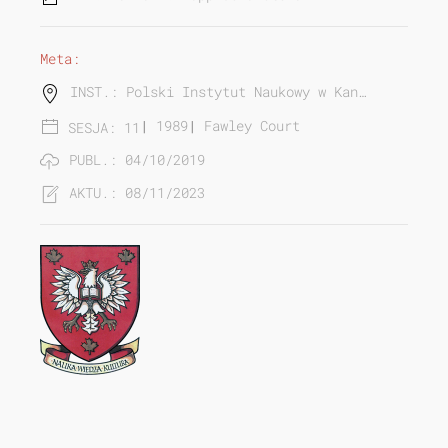
Meta:
INST.: Polski Instytut Naukowy w Kan…
|
1989
|
Fawley Court
SESJA: 11
PUBL.: 04/10/2019
AKTU.: 08/11/2023