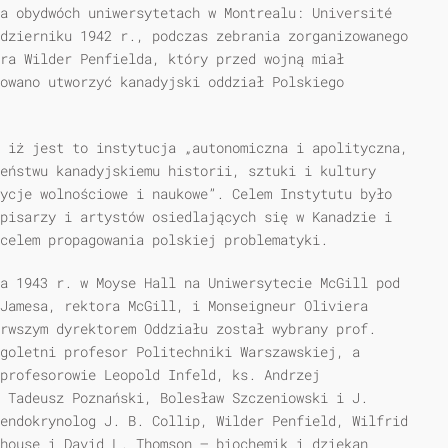
a obydwóch uniwersytetach w Montrealu: Université
dzierniku 1942 r., podczas zebrania zorganizowanego
dra Wilder Penfielda, który przed wojną miał
dowano utworzyć kanadyjski oddział Polskiego
 iż jest to instytucja „autonomiczna i apolityczna,
eństwu kanadyjskiemu historii, sztuki i kultury
ycje wolnościowe i naukowe”. Celem Instytutu było
pisarzy i artystów osiedlających się w Kanadzie i
celem propagowania polskiej problematyki.
a 1943 r. w Moyse Hall na Uniwersytecie McGill pod
Jamesa, rektora McGill, i Monseigneur Oliviera
rwszym dyrektorem Oddziału został wybrany prof.
goletni profesor Politechniki Warszawskiej, a
profesorowie Leopold Infeld, ks. Andrzej
 Tadeusz Poznański, Bolesław Szczeniowski i J.
endokrynolog J. B. Collip, Wilder Penfield, Wilfrid
house i David L. Thomson — biochemik i dziekan