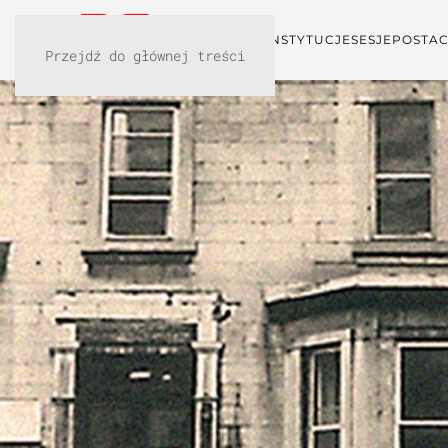
KONFERENCJA
INSTYTUCJE
SESJE
POSTAC
Przejdź do głównej treści