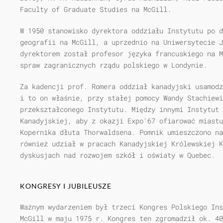
Faculty of Graduate Studies na McGill.
W 1950 stanowisko dyrektora oddziału Instytutu po d
geografii na McGill, a uprzednio na Uniwersytecie J
dyrektorem został profesor języka francuskiego na M
spraw zagranicznych rządu polskiego w Londynie.
Za kadencji prof. Romera oddział kanadyjski usamodz
i to on właśnie, przy stałej pomocy Wandy Stachiew
przekształconego Instytutu. Między innymi Instytut 
Kanadyjskiej, aby z okazji Expo'67 ofiarować miastu
Kopernika dłuta Thorwaldsena. Pomnik umieszczono na
również udział w pracach Kanadyjskiej Królewskiej K
dyskusjach nad rozwojem szkół i oświaty w Quebec.
KONGRESY I JUBILEUSZE
Ważnym wydarzeniem był trzeci Kongres Polskiego Ins
McGill w maju 1975 r. Kongres ten zgromadził ok. 4