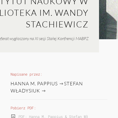
NSTYTUT NAUKOWY W
BLIOTEKA IM. WANDY
STACHIEWICZ
ferat wygłoszony na XI sesji Stałej Konfrencji MABPZ
Napisane przez:
HANNA M. PAPPIUS
STEFAN
WŁADYSIUK
Pobierz PDF:
PDF: Hanna M. Pappius & Stefan Władysiuk | Pols