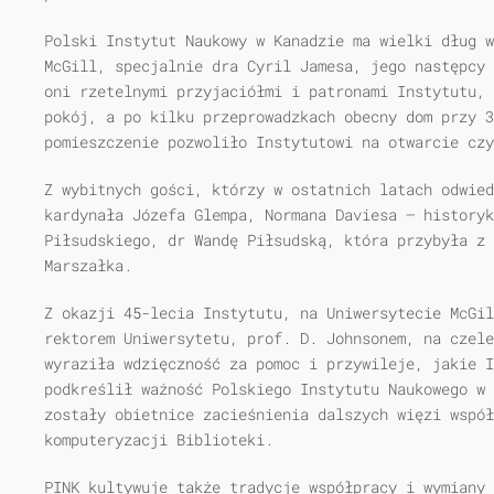
Polski Instytut Naukowy w Kanadzie ma wielki dług w
McGill, specjalnie dra Cyril Jamesa, jego następcy 
oni rzetelnymi przyjaciółmi i patronami Instytutu, 
pokój, a po kilku przeprowadzkach obecny dom przy 3
pomieszczenie pozwoliło Instytutowi na otwarcie czy
Z wybitnych gości, którzy w ostatnich latach odwied
kardynała Józefa Glempa, Normana Daviesa — historyk
Piłsudskiego, dr Wandę Piłsudską, która przybyła z 
Marszałka.
Z okazji 45-lecia Instytutu, na Uniwersytecie McGil
rektorem Uniwersytetu, prof. D. Johnsonem, na czele
wyraziła wdzięczność za pomoc i przywileje, jakie I
podkreślił ważność Polskiego Instytutu Naukowego w 
zostały obietnice zacieśnienia dalszych więzi współ
komputeryzacji Biblioteki.
PINK kultywuje także tradycje współpracy i wymiany 