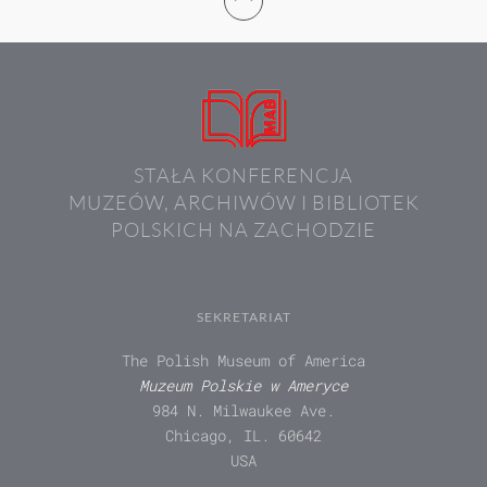
STAŁA KONFERENCJA
MUZEÓW, ARCHIWÓW I BIBLIOTEK
POLSKICH NA ZACHODZIE
SEKRETARIAT
The Polish Museum of America
Muzeum Polskie w Ameryce
984 N. Milwaukee Ave.
Chicago, IL. 60642
USA