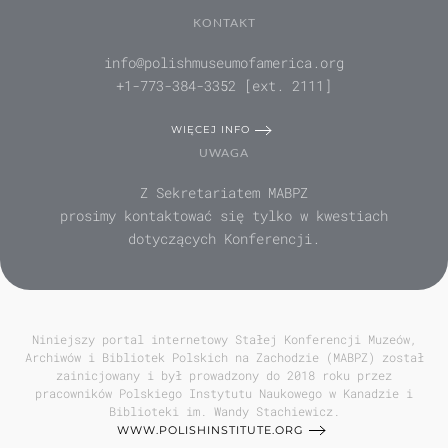
KONTAKT
info@polishmuseumofamerica.org
+1-773-384-3352 [ext. 2111]
WIĘCEJ INFO
UWAGA
Z Sekretariatem MABPZ
prosimy kontaktować się tylko w kwestiach
dotyczących Konferencji.
Niniejszy portal internetowy Stałej Konferencji Muzeów,
Archiwów i Bibliotek Polskich na Zachodzie (MABPZ) został
zainicjowany i był prowadzony do 2018 roku przez
pracowników Polskiego Instytutu Naukowego w Kanadzie i
Biblioteki im. Wandy Stachiewicz.
WWW.POLISHINSTITUTE.ORG