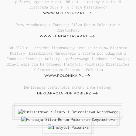
państwa, zgodnie z art. 80 ust. 1 ustawy z dnia 19
listopada 2009 r. o grach hazardowych
WWW.MKIDN.GOV.PL
Przy współpracy z Fundacją Silva Rerum Polonarum z
Częstochowy
WWW.FUNDACJASRP.PL
Od 2020 r., projekt finansowany jest ze środków Ministra
Kultury, Dziedzictwa Narodowego i Sportu pochodzących z
Funduszu Promocji Kultury - państwowego funduszu celowego;
dzięki wsparciu Narodowego Instytutu Polskiego Dziedzictwa
Kulturowego za Granicą - Polonika
WWW.POLONIKA.PL
Deklaracja dostępności strony internetowej
DEKLARACJA PDF POBIERZ