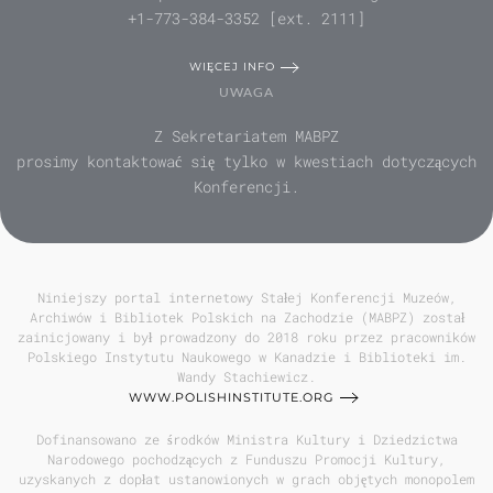
+1-773-384-3352 [ext. 2111]
WIĘCEJ INFO
UWAGA
Z Sekretariatem MABPZ
prosimy kontaktować się tylko w kwestiach dotyczących
Konferencji.
Niniejszy portal internetowy Stałej Konferencji Muzeów,
Archiwów i Bibliotek Polskich na Zachodzie (MABPZ) został
zainicjowany i był prowadzony do 2018 roku przez pracowników
Polskiego Instytutu Naukowego w Kanadzie i Biblioteki im.
Wandy Stachiewicz.
WWW.POLISHINSTITUTE.ORG
Dofinansowano ze środków Ministra Kultury i Dziedzictwa
Narodowego pochodzących z Funduszu Promocji Kultury,
uzyskanych z dopłat ustanowionych w grach objętych monopolem