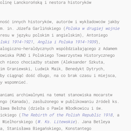
olinę Lanckorońską i nestora historyków
ność innych historyków, autorów i wykładowców jakby
m. in. Józefa Garlińskiego (
Polska w drugiej wojnie
resu w języku polskim i angielskim), Antoniego
lski 1914-1921
,
Anglia i Polska 1914-1939
),
alogiczno-heraldycznych współdziałającego z Adamem
owiska PUNO i Polskiego Towarzystwa Historycznego
ch nieco chociażby stażem (Aleksander Szkuta,
im Graniewski, Ludwik Maik, Benedykt Dytrych,
by ciągnąć dość długo, na co brak czasu i miejsca,
y wspomnieć.
aniami archiwalnymi na temat stanowiska mocarstw
ngo (Kanada), zasłużonego w publikowaniu źródeł ks.
ława Bełcha (dzieła o Pawle Włodkowicu i św.
ickiego (
The Rebirth of the Polish Republic
1918
, a
 Wielhorskiego (
W.
Ks.
Litewskie
). Jana Betleya
a, Stanisława Biegańskiego, Konstantego