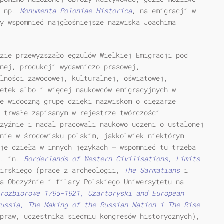
k np.
Monumenta Poloniae Historica
, na emigracji w
y wspomnieć najgłośniejsze nazwiska Joachima
zie przewyższało egzulów Wielkiej Emigracji pod
nej, produkcji wydawniczo-prasowej,
alności zawodowej, kulturalnej, oświatowej,
etek albo i więcej naukowców emigracyjnych w
e widoczną grupę dzięki nazwiskom o ciężarze
 trwałe zapisanym w rejestrze twórczości
zyźnie i nadal pracowali naukowo uczeni o ustalonej
nie w środowisku polskim, jakkolwiek niektórym
je dzieła w innych językach — wspomnieć tu trzeba
m. in.
Borderlands of
Western
Civilisations, Limits
mirskiego (prace z archeologii,
The
Sarmatians
i
a Obczyźnie i filary Polskiego Uniwersytetu na
rozbiorowe 1795-1921, Czartoryski and
European
ussia, The Making of the Russian Nation
i
The Rise
praw, uczestnika siedmiu kongresów historycznych),