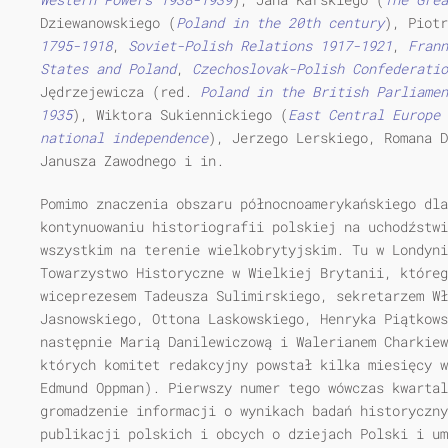
Dziewanowskiego (
Poland in
the 20th century
), Piotr
1795-1918
,
Soviet-Polish Relations
1917-1921
,
Frann
States
and Poland
,
Czechoslovak-Polish Confederatio
Jędrzejewicza (red.
Poland in
the
British
Parliamen
1935
), Wiktora Sukiennickiego (
East
Central
Europe 
national independence
), Jerzego Lerskiego, Romana D
Janusza Zawodnego i in.
Pomimo znaczenia obszaru północnoamerykańskiego dl
kontynuowaniu historiografii polskiej na uchodźstwi
wszystkim na terenie wielkobrytyjskim. Tu w Londyni
Towarzystwo Historyczne w Wielkiej Brytanii, któreg
wiceprezesem Tadeusza Sulimirskiego, sekretarzem Wł
Jasnowskiego, Ottona Laskowskiego, Henryka Piątkow
następnie Marią Danilewiczową i Walerianem Charkiew
których komitet redakcyjny powstał kilka miesięcy w
Edmund Oppman). Pierwszy numer tego wówczas kwartal
gromadzenie informacji o wynikach badań historyczny
publikacji polskich i obcych o dziejach Polski i um