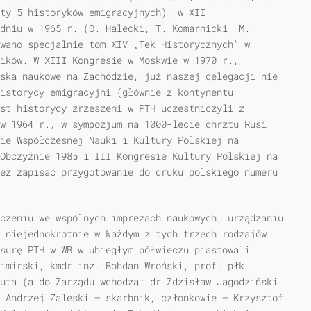
ty 5 historyków emigracyjnych), w XII
dniu w 1965 r. (O. Halecki, T. Komarnicki, M.
wano specjalnie tom XIV „Tek Historycznych” w
ników. W XIII Kongresie w Moskwie w 1970 r.,
ska naukowe na Zachodzie, już naszej delegacji nie
historycy emigracyjni (głównie z kontynentu
st historycy zrzeszeni w PTH uczestniczyli z
w 1964 r., w sympozjum na 1000-lecie chrztu Rusi
sie Współczesnej Nauki i Kultury Polskiej na
Obczyźnie 1985 i III Kongresie Kultury Polskiej na
eż zapisać przygotowanie do druku polskiego numeru
czeniu we wspólnych imprezach naukowych, urządzaniu
 niejednokrotnie w każdym z tych trzech rodzajów
surę PTH w WB w ubiegłym półwieczu piastowali
imirski, kmdr inż. Bohdan Wroński, prof. płk
uta (a do Zarządu wchodzą: dr Zdzisław Jagodziński
 Andrzej Zaleski — skarbnik, członkowie — Krzysztof