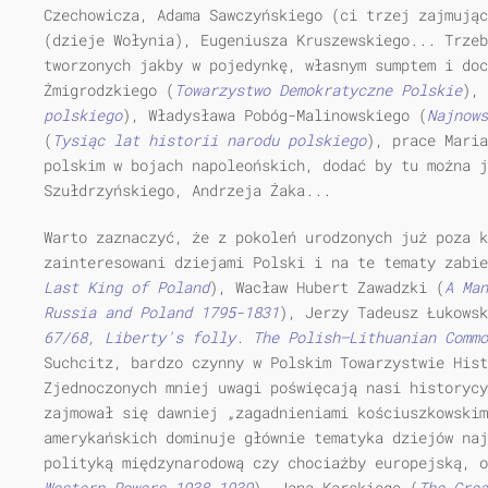
Czechowicza, Adama Sawczyńskiego (ci trzej zajmując
(dzieje Wołynia), Eugeniusza Kruszewskiego... Trze
tworzonych jakby w pojedynkę, własnym sumptem i doc
Żmigrodzkiego (
Towarzystwo Demokratyczne Polskie
), 
polskiego
), Władysława Pobóg-Malinowskiego (
Najnows
(
Tysiąc lat historii narodu polskiego
), prace Maria
polskim w bojach napoleońskich, dodać by tu można j
Szułdrzyńskiego, Andrzeja Żaka...
Warto zaznaczyć, że z pokoleń urodzonych już poza 
zainteresowani dziejami Polski i na te tematy zabie
Last
King
of
Poland
), Wacław Hubert Zawadzki (
A
Man
Russia
and Poland 1795-1831
), Jerzy Tadeusz Łukowsk
67/68,
Liberty's folly.
The Polish—Lithuanian Commo
Suchcitz, bardzo czynny w Polskim Towarzystwie Hist
Zjednoczonych mniej uwagi poświęcają nasi historycy
zajmował się dawniej „zagadnieniami kościuszkowskim
amerykańskich dominuje głównie tematyka dziejów naj
polityką międzynarodową czy chociażby europejską, o
Western
Powers
1938-1939
), Jana Karskiego (
The Grea