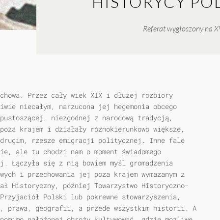
HISTORYCY PO
Referat wygłoszony na XV
chowa. Przez cały wiek XIX i dłużej rozbiory
iwie niecałym, narzucona jej hegemonia obcego
pustoszącej, niezgodnej z narodową tradycją,
poza krajem i działały różnokierunkowo większe,
drugim, rzesze emigracji politycznej. Inne fale
ie, ale tu chodzi nam o moment świadomego
j. Łączyła się z nią bowiem myśl gromadzenia
wych i przechowania jej poza krajem wymazanym z
ał Historyczny, później Towarzystwo Historyczno-
Przyjaciół Polski lub pokrewne stowarzyszenia,
, prawa, geografii, a przede wszystkim historii. A
pomimo nałożonej obroży kultywować, gdzie możliwe