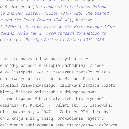
a S. Wandycza (
The Lands of Partitioned
Poland
ce and
Her Eastern Allies
1919-1925
,
The United
n
and
the Great Powers
1940-43
), Wacława
t
1939-45
,
Kronika życia Józefa Piłsudskiego 1867-
during World
War I:
From foreign domination
to
ębickiego (
Foreign
Policy
of
Poland 1919-1939
),
a prac badawczych i wydawniczych prym w
e wiodły ośrodki w Europie Zachodniej, przede
e 29 listopada 1946 r. zawiązane zostało Polskie
o pierwszym prezesem obrano Mariana Kukiela,
adysława Dziewanowskiego, członkami Zarządu Józefa
skiego, Wiktora Weintrauba z dokooptowanymi
iczem. Organem PTH zostały „Teki Historyczne”,
cześniej (M. Kukiel, T. Sulimirski, J. Jasnowski,
nika ukazał się w 1947 r. Zadaniem PTH miało być
ch w kraju i za granicą, prowadzenie rejestru
ożliwienie publikowania prac historycznych członkom