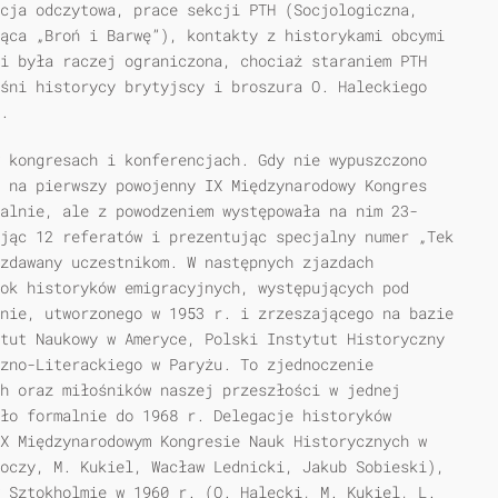
cja odczytowa, prace sekcji PTH (Socjologiczna,
ąca „Broń i Barwę”), kontakty z historykami obcymi
i była raczej ograniczona, chociaż staraniem PTH
śni historycy brytyjscy i broszura O. Haleckiego
.
 kongresach i konferencjach. Gdy nie wypuszczono
 na pierwszy powojenny IX Międzynarodowy Kongres
alnie, ale z powodzeniem występowała na nim 23-
jąc 12 referatów i prezentując specjalny numer „Tek
ozdawany uczestnikom. W następnych zjazdach
ok historyków emigracyjnych, występujących pod
nie, utworzonego w 1953 r. i zrzeszającego na bazie
tut Naukowy w Ameryce, Polski Instytut Historyczny
czno-Literackiego w Paryżu. To zjednoczenie
h oraz miłośników naszej przeszłości w jednej
ło formalnie do 1968 r. Delegacje historyków
X Międzynarodowym Kongresie Nauk Historycznych w
oczy, M. Kukiel, Wacław Lednicki, Jakub Sobieski),
 Sztokholmie w 1960 r. (O. Halecki, M. Kukiel, L.