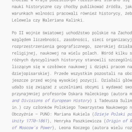
nauki historyczne czy choćby publikować źródła, ja
warunkach wolności pracowali również historycy, żeb
Lelewela czy Waleriana Kalinki.
Po II wojnie światowej uchodźstwo polskie na Zachod
względem liczebności, zasobności, sieci organizacyj
rozprzestrzenienia geograficznego, szerokiej dział
religijnej, naukowej na wielu polach. Wśród kilku s
różnych dyscyplinach historycy stanowili szczególni
liczącym się w czołówce naukowej i dzięki pracom na
dziejopisarskiej. Przede wszystkim pozostali na obc
jeszcze przed wojną wysokiej pozycji. Działali głów
udało się związać z uczelniami obcymi i wydawać swo
przynajmniej profesorów Oskara Haleckiego (autora 
and
Divisions of European History
) i Tadeusza Suli
in.) czy członków Polskiego Towarzystwa Naukowego n
Obczyźnie — PUNO: Mariana Kukiela (
Dzieje Polski po
Unity 1770-1861
), Henryka Paszkiewicza (
Origin of R
of Moscow’s Power
), Leona Koczego (autora wielu roz