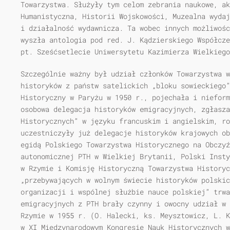
Towarzystwa. Służyły tym celom zebrania naukowe, ak
Humanistyczna, Historii Wojskowości, Muzealna wydaj
i działalność wydawnicza. Ta wobec innych możliwośc
wyszła antologia pod red. J. Kądzierskiego Współcze
pt. Sześćsetlecie Uniwersytetu Kazimierza Wielkiego
Szczególnie ważny był udział członków Towarzystwa w
historyków z państw satelickich „bloku sowieckiego”
Historyczny w Paryżu w 1950 r., pojechała i nieform
osobowa delegacja historyków emigracyjnych, zgłasza
Historycznych” w języku francuskim i angielskim, r
uczestniczyły już delegacje historyków krajowych ob
egidą Polskiego Towarzystwa Historycznego na Obczyź
autonomicznej PTH w Wielkiej Brytanii, Polski Insty
w Rzymie i Komisję Historyczną Towarzystwa History
„przebywających w wolnym świecie historyków polskic
organizacji i wspólnej służbie nauce polskiej” trwa
emigracyjnych z PTH brały czynny i owocny udział w 
Rzymie w 1955 r. (O. Halecki, ks. Meysztowicz, L. K
w XI Międzynarodowym Kongresie Nauk Historycznych w