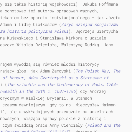
y się także historią wojskowości), Jakuba Hoffmana
ba odnotować też autorów opracowań ważnych,
iekaniem bez oparcia instytucjonalnego — jak Józefa
Adama i Lidię Ciołkoszów (
Zarys dziejów socjalizmu
za historia polityczna Polski
), Jędrzeja Giertycha
na Kujawskiego i Stanisława Kirkora o udziale
eszcze Witolda Dzięcioła, Walentynę Rudzką, Jana
krajem wywodzą się również młodsi historycy
rający głos, jak Adam Zamoyski (
The Polish Way, The
 of Honour
,
Adam Czartoryski as a
Statesman of
i (
The
szlachta and
the Confederacy of
Radom 1764-
nwealth
in
the 18th
c. 1697-1795
) czy Andrzej
orycznym w Wielkiej Brytanii. W Stanach
 czasom dawniejszym, gdy to np. Mieczysław Haiman
i”, ale u wykładających przeważnie na uczelniach
nowszych, wiążąca sprawy polskie z historią i
 czym świadczą prace Anny Cienciały (
Poland and
the
t Powers
and Poland 1919-1945
), Mariana K.