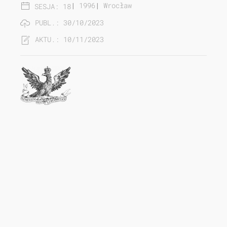
|
1996
|
Wrocław
SESJA: 18
PUBL.: 30/10/2023
AKTU.: 10/11/2023