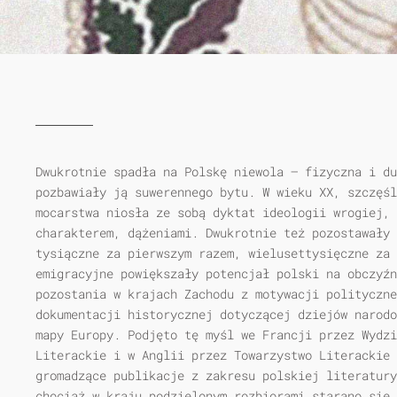
Dwukrotnie spadła na Polskę niewola — fizyczna i du
pozbawiały ją suwerennego bytu. W wieku XX, szczęśl
mocarstwa niosła ze sobą dyktat ideologii wrogiej, 
charakterem, dążeniami. Dwukrotnie też pozostawały 
tysiączne za pierwszym razem, wielusettysięczne za 
emigracyjne powiększały potencjał polski na obczyźn
pozostania w krajach Zachodu z motywacji polityczne
dokumentacji historycznej dotyczącej dziejów narodo
mapy Europy. Podjęto tę myśl we Francji przez Wydzi
Literackie i w Anglii przez Towarzystwo Literackie 
gromadzące publikacje z zakresu polskiej literatury
chociaż w kraju podzielonym rozbiorami starano się 