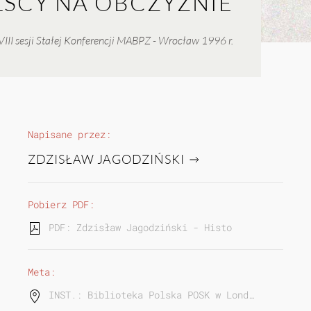
LSCY NA OBCZYŹNIE
III sesji Stałej Konferencji MABPZ - Wrocław 1996 r.
Napisane przez:
ZDZISŁAW JAGODZIŃSKI
Pobierz PDF:
PDF: Zdzisław Jagodziński - Historycy polscy na
Meta:
INST.: Biblioteka Polska POSK w Lond…