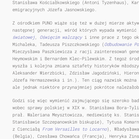
Stanisława Kościałkowskiego (Antoni Tyzenhaus), Kar
emigracyjnych Józefa Jasnowskiego.
Z ośrodkiem PUNO wiąże się też w dużej mierze aktyw
następnej generacji, wśród których wypada wymienić 
światowej
,
Oświęcim walczący
i inne prace z tego ok
Michaleka, Tadeusza Piszczkowskiego (
Odbudowanie Po
Mieczysława Paszkiewicza z racji zainteresowań gene
Heymowskim i Bernardem Klec-Pilewskim. Z tegoż środ
wyszła i kolejna zmiana sztafety historyków młodszy
Aleksander Wierzbicki, Zdzisław Jagodziński, Hieron
Józefa Hermaszewska i in.). Ten ciąg nazwisk można 
ale jednak niektóre przynajmniej pokrótce należałob
Godzi się więc wymienić zajmującego się szeroko bad
wobec sprawy polskiej w XIX w. Stanisława Bora-Tyli
prał. Waleriana Meysztowicza, mediewistę ks. Stanis
Stanisławie Szczepanowskim biskupie), Tytusa Komarn
z Cienciałą
From Versailles
to Locarno
), Władysława
(Belgia), Czesława Chowańca (Francja), Henryka Zins