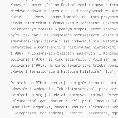
Koczy z numerem „Polish Review” zawierającym refera
Międzynarodowym Kongresie Nauk Historycznych we Wie
Kukiel, L. Koczy, Janusz Tomiak), na który przygoto
języku niemieckim i francuskim z referatami uczest
bojkotowanym zresztą w pewnym stopniu przez środowi
było, tak jak i na kongresach późniejszych, gdzie 
amerykańskiego) zjawiali się indywidualnie. Natomia
referatami w konferencji z historykami niemieckimi 
(1988), w londyńskich zjazdach naukowych: I Kongre
Obczyźnie (1970), II Kongresie Kultury Polskiej na 
Obczyźnie (1995). Na konto Towarzystwa trzeba równi
„Revue Internationale d’Histoire Militaire” (1951).
Działalność PTH koncentruje się głównie na uczestni
odczytów i wydawaniu „Tek Historycznych”, przy czym
działania biorą już udział historycy krajowi. Preze
kolejno prof. gen. Marian Kukiel, prof. Tadeusz Sul
Stanisław Biegański, obecnie zaś mgr Aleksander Szk
— wiceprezes, mgr Andrzej Suchcitz — sekretarz, mgr