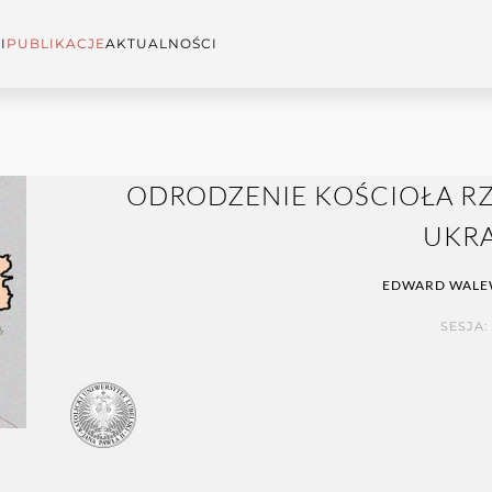
I
PUBLIKACJE
AKTUALNOŚCI
ODRODZENIE KOŚCIOŁA R
UKRA
EDWARD WAL
SESJA: