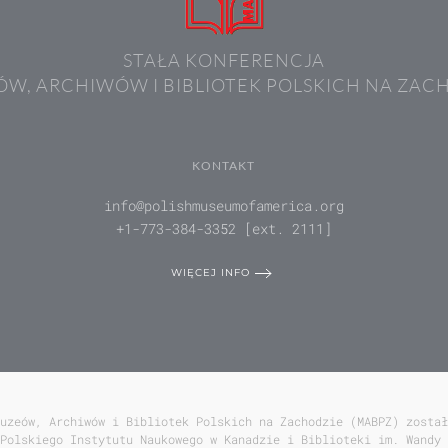
STAŁA KONFERENCJA
W, ARCHIWÓW I BIBLIOTEK POLSKICH NA ZAC
KONTAKT
info@polishmuseumofamerica.org
+1-773-384-3352 [ext. 2111]
WIĘCEJ INFO
uzeów, Archiwów i Bibliotek Polskich na Zachodzie (MABPZ) został
Polskiego Instytutu Naukowego w Kanadzie i Biblioteki im. Wandy 