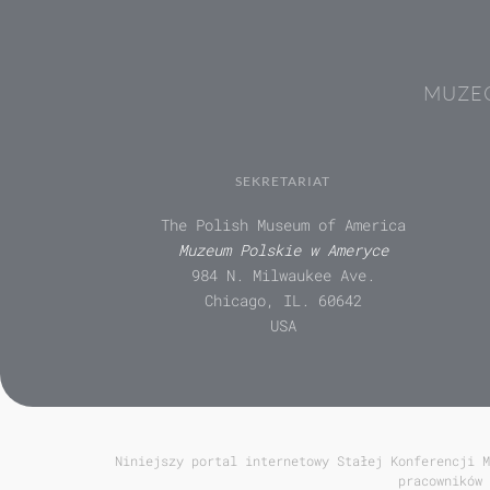
MUZEÓ
SEKRETARIAT
The Polish Museum of America
Muzeum Polskie w Ameryce
984 N. Milwaukee Ave.
Chicago, IL. 60642
USA
Niniejszy portal internetowy Stałej Konferencji M
pracowników 