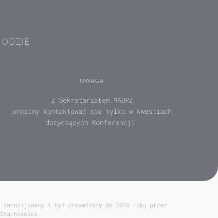
HODZIE
UWAGA
Z Sekretariatem MABPZ
prosimy kontaktować się tylko w kwestiach
dotyczących Konferencji.
 zainicjowany i był prowadzony do 2018 roku przez
Stachiewicz.