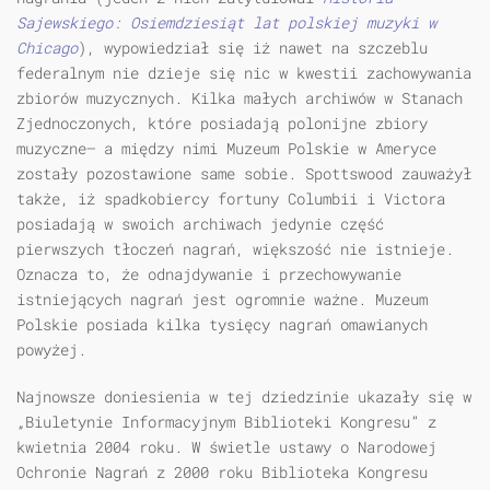
Sajewskiego: Osiemdziesiąt lat polskiej muzyki w
Chicago
), wypowiedział się iż nawet na szczeblu
federalnym nie dzieje się nic w kwestii zachowywania
zbiorów muzycznych. Kilka małych archiwów w Stanach
Zjednoczonych, które posiadają polonijne zbiory
muzyczne— a między nimi Muzeum Polskie w Ameryce
zostały pozostawione same sobie. Spottswood zauważył
także, iż spadkobiercy fortuny Columbii i Victora
posiadają w swoich archiwach jedynie część
pierwszych tłoczeń nagrań, większość nie istnieje.
Oznacza to, że odnajdywanie i przechowywanie
istniejących nagrań jest ogromnie ważne. Muzeum
Polskie posiada kilka tysięcy nagrań omawianych
powyżej.
Najnowsze doniesienia w tej dziedzinie ukazały się w
„Biuletynie Informacyjnym Biblioteki Kongresu” z
kwietnia 2004 roku. W świetle ustawy o Narodowej
Ochronie Nagrań z 2000 roku Biblioteka Kongresu