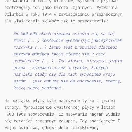
porównaniu do reszty klientów, wytwórnie płytowe
postrzegały ich jako bardzo lojalnych. Wytwórnia
Columbia w roku 1914 w zawiadomieniu przeznaczonym
dla właścicieli sklepów tak to przedstawiła:
35 000 000 obcokrajowców osiedla się na tej
ziemi (...) dosłownie wyczekując jakiejkolwiek
rozrywki (...) łatwo jest zrozumieć dlaczego
maszyna mówiąca takim cieszy się u nich
powodzeniem (...). Ich własna, ojczysta muzyka
grana i śpiewana przez artystów, których
nazwiska stały się dla nich synonimem kraju
ojców — jest pokusą nie do odrzucenia, rzeczą,
którą muszą posiadać.
Na początku płyty były nagrywane tylko z jednej
strony. Wprowadzenie dwustronnej płyty w latach
1908-1909 spowodowało, iż nabywanie nagrań wydało
się bardziej rozsądnym zakupem. Gdy nadciągnęła I
wojna światowa, odpowiednio potraktowany