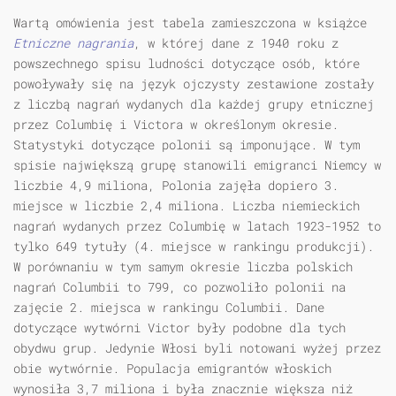
Wartą omówienia jest tabela zamieszczona w książce
Etniczne nagrania
, w której dane z 1940 roku z
powszechnego spisu ludności dotyczące osób, które
powoływały się na język ojczysty zestawione zostały
z liczbą nagrań wydanych dla każdej grupy etnicznej
przez Columbię i Victora w określonym okresie.
Statystyki dotyczące polonii są imponujące. W tym
spisie największą grupę stanowili emigranci Niemcy w
liczbie 4,9 miliona, Polonia zajęła dopiero 3.
miejsce w liczbie 2,4 miliona. Liczba niemieckich
nagrań wydanych przez Columbię w latach 1923-1952 to
tylko 649 tytuły (4. miejsce w rankingu produkcji).
W porównaniu w tym samym okresie liczba polskich
nagrań Columbii to 799, co pozwoliło polonii na
zajęcie 2. miejsca w rankingu Columbii. Dane
dotyczące wytwórni Victor były podobne dla tych
obydwu grup. Jedynie Włosi byli notowani wyżej przez
obie wytwórnie. Populacja emigrantów włoskich
wynosiła 3,7 miliona i była znacznie większa niż