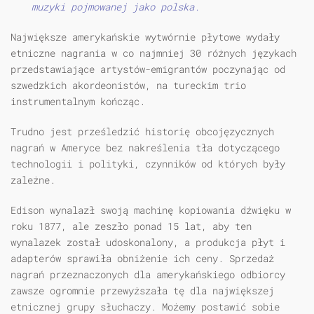
muzyki pojmowanej jako polska.
Największe amerykańskie wytwórnie płytowe wydały
etniczne nagrania w co najmniej 30 różnych językach
przedstawiające artystów-emigrantów poczynając od
szwedzkich akordeonistów, na tureckim trio
instrumentalnym kończąc.
Trudno jest prześledzić historię obcojęzycznych
nagrań w Ameryce bez nakreślenia tła dotyczącego
technologii i polityki, czynników od których były
zależne.
Edison wynalazł swoją machinę kopiowania dźwięku w
roku 1877, ale zeszło ponad 15 lat, aby ten
wynalazek został udoskonalony, a produkcja płyt i
adapterów sprawiła obniżenie ich ceny. Sprzedaż
nagrań przeznaczonych dla amerykańskiego odbiorcy
zawsze ogromnie przewyższała tę dla największej
etnicznej grupy słuchaczy. Możemy postawić sobie