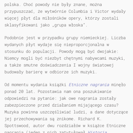
polska. Choć powody nie były znane, można
przypuszczać, że wytwórnie Columbia i Victor wydały
więcej płyt dla miłośników opery, którzy zostali
sklasyfikowani jako „grupa włoska”.
Podobnie jest w przypadku grupy niemieckiej. Liczba
wydanych płyt wydaje się nieproporcjonalna w
stosunku do populacji. Powody mogą być dwojakie:
Niemcy mogli być niezbyt chętnymi nabywcami muzyki,
a także smutne doświadczenia I wojny światowej
budowały barierę w odbiorze ich muzyki.
Od momentu wydania książki
Etniczne nagrania
minęło
ponad 20 lat. Pozostawia nam ona poszukiwanie
odpowiedzi na pytanie: jak owe nagrania zostały
zabezpieczone przed działaniem mijającego czasu?
Muzyka powinna uszczęśliwiać ludzi, a dane dotyczące
jej przechowywania są znikome. Richard K.
Spottswood, autor dwu rozdziałów w książce Etniczne
nagrania (jeden z nich zatytułował
Historia