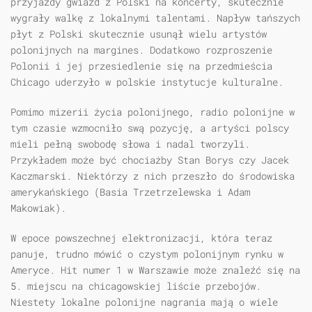
przyjazdy gwiazd z Polski na koncerty, skutecznie
wygrały walkę z lokalnymi talentami. Napływ tańszych
płyt z Polski skutecznie usunął wielu artystów
polonijnych na margines. Dodatkowo rozproszenie
Polonii i jej przesiedlenie się na przedmieścia
Chicago uderzyło w polskie instytucje kulturalne.
Pomimo mizerii życia polonijnego, radio polonijne w
tym czasie wzmocniło swą pozycję, a artyści polscy
mieli pełną swobodę słowa i nadal tworzyli.
Przykładem może być chociażby Stan Borys czy Jacek
Kaczmarski. Niektórzy z nich przeszło do środowiska
amerykańskiego (Basia Trzetrzelewska i Adam
Makowiak).
W epoce powszechnej elektronizacji, która teraz
panuje, trudno mówić o czystym polonijnym rynku w
Ameryce. Hit numer 1 w Warszawie może znaleźć się na
5. miejscu na chicagowskiej liście przebojów.
Niestety lokalne polonijne nagrania mają o wiele