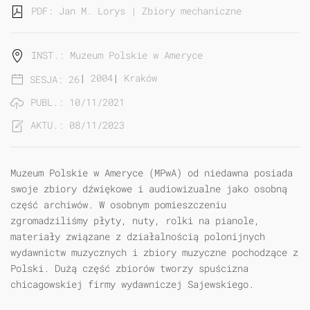
PDF: Jan M. Lorys | Zbiory mechaniczne Muzeum Pols
INST.: Muzeum Polskie w Ameryce
|
2004
|
Kraków
SESJA: 26
PUBL.: 10/11/2021
AKTU.: 08/11/2023
Muzeum Polskie w Ameryce (MPwA) od niedawna posiada
swoje zbiory dźwiękowe i audiowizualne jako osobną
część archiwów. W osobnym pomieszczeniu
zgromadziliśmy płyty, nuty, rolki na pianole,
materiały związane z działalnością polonijnych
wydawnictw muzycznych i zbiory muzyczne pochodzące z
Polski. Dużą część zbiorów tworzy spuścizna
chicagowskiej firmy wydawniczej Sajewskiego.