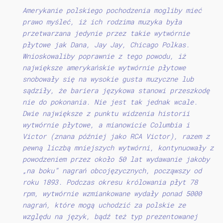
Amerykanie polskiego pochodzenia mogliby mieć
prawo myśleć, iż ich rodzima muzyka była
przetwarzana jedynie przez takie wytwórnie
płytowe jak Dana, Jay Jay, Chicago Polkas.
Wnioskowaliby poprawnie z tego powodu, iż
największe amerykańskie wytwórnie płytowe
snobowały się na wysokie gusta muzyczne lub
sądziły, że bariera językowa stanowi przeszkodę
nie do pokonania. Nie jest tak jednak wcale.
Dwie największe z punktu widzenia historii
wytwórnie płytowe, a mianowicie Columbia i
Victor (znana później jako RCA Victor), razem z
pewną liczbą mniejszych wytwórni, kontynuowały z
powodzeniem przez około 50 lat wydawanie jakoby
„na boku” nagrań obcojęzycznych, począwszy od
roku 1893. Podczas okresu królowania płyt 78
rpm, wytwórnie wzmiankowane wydały ponad 5000
nagrań, które mogą uchodzić za polskie ze
względu na język, bądź też typ prezentowanej