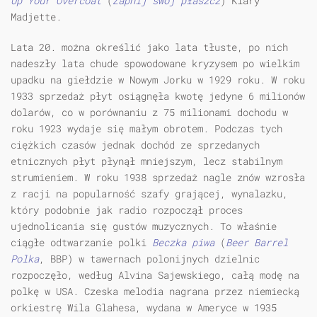
Up Your Overcoat
(
Zapnij swój płaszcz
) Klary
Madjette.
Lata 20. można określić jako lata tłuste, po nich
nadeszły lata chude spowodowane kryzysem po wielkim
upadku na giełdzie w Nowym Jorku w 1929 roku. W roku
1933 sprzedaż płyt osiągnęła kwotę jedyne 6 milionów
dolarów, co w porównaniu z 75 milionami dochodu w
roku 1923 wydaje się małym obrotem. Podczas tych
ciężkich czasów jednak dochód ze sprzedanych
etnicznych płyt płynął mniejszym, lecz stabilnym
strumieniem. W roku 1938 sprzedaż nagle znów wzrosła
z racji na popularność szafy grającej, wynalazku,
który podobnie jak radio rozpoczął proces
ujednolicania się gustów muzycznych. To właśnie
ciągłe odtwarzanie polki
Beczka piwa
(
Beer Barrel
Polka
, BBP) w tawernach polonijnych dzielnic
rozpoczęło, według Alvina Sajewskiego, całą modę na
polkę w USA. Czeska melodia nagrana przez niemiecką
orkiestrę Wila Glahesa, wydana w Ameryce w 1935