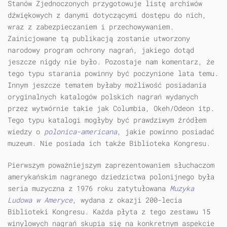
Stanów Zjednoczonych przygotowuje listę archiwów
dźwiękowych z danymi dotyczącymi dostępu do nich,
wraz z zabezpieczaniem i przechowywaniem.
Zainicjowane tą publikacją zostanie utworzony
narodowy program ochrony nagrań, jakiego dotąd
jeszcze nigdy nie było. Pozostaje nam komentarz, że
tego typu starania powinny być poczynione lata temu.
Innym jeszcze tematem byłaby możliwość posiadania
oryginalnych katalogów polskich nagrań wydanych
przez wytwórnie takie jak Columbia, Okeh/Odeon itp.
Tego typu katalogi mogłyby być prawdziwym źródłem
wiedzy o
polonica-americana
, jakie powinno posiadać
muzeum. Nie posiada ich także Biblioteka Kongresu.
Pierwszym poważniejszym zaprezentowaniem słuchaczom
amerykańskim nagranego dziedzictwa polonijnego była
seria muzyczna z 1976 roku zatytułowana
Muzyka
Ludowa w Ameryce
, wydana z okazji 200-lecia
Biblioteki Kongresu. Każda płyta z tego zestawu 15
winylowych nagrań skupia się na konkretnym aspekcie