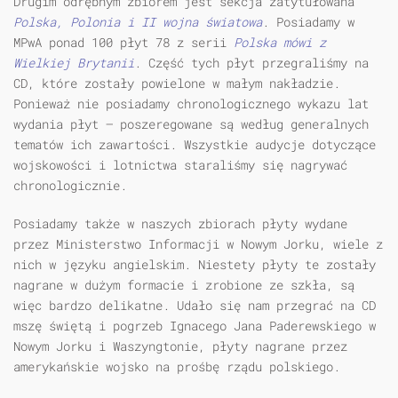
Drugim odrębnym zbiorem jest sekcja zatytułowana
Polska, Polonia i II wojna światowa
. Posiadamy w
MPwA ponad 100 płyt 78 z serii
Polska mówi z
Wielkiej Brytanii
. Część tych płyt przegraliśmy na
CD, które zostały powielone w małym nakładzie.
Ponieważ nie posiadamy chronologicznego wykazu lat
wydania płyt — poszeregowane są według generalnych
tematów ich zawartości. Wszystkie audycje dotyczące
wojskowości i lotnictwa staraliśmy się nagrywać
chronologicznie.
Posiadamy także w naszych zbiorach płyty wydane
przez Ministerstwo Informacji w Nowym Jorku, wiele z
nich w języku angielskim. Niestety płyty te zostały
nagrane w dużym formacie i zrobione ze szkła, są
więc bardzo delikatne. Udało się nam przegrać na CD
mszę świętą i pogrzeb Ignacego Jana Paderewskiego w
Nowym Jorku i Waszyngtonie, płyty nagrane przez
amerykańskie wojsko na prośbę rządu polskiego.