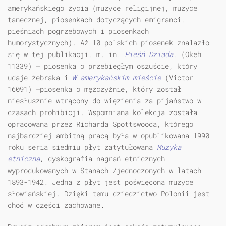
amerykańskiego życia (muzyce religijnej, muzyce
tanecznej, piosenkach dotyczących emigranci,
pieśniach pogrzebowych i piosenkach
humorystycznych). Aż 10 polskich piosenek znalazło
się w tej publikacji, m. in.
Pieśń Dziada
, (Okeh
11339) — piosenka o przebiegłym oszuście, który
udaje żebraka i
W amerykańskim mieście
(Victor
16091) —piosenka o mężczyźnie, który został
niesłusznie wtrącony do więzienia za pijaństwo w
czasach prohibicji. Wspomniana kolekcja została
opracowana przez Richarda Spottswooda, którego
najbardziej ambitną pracą była w opublikowana 1990
roku seria siedmiu płyt zatytułowana
Muzyka
etniczna
, dyskografia nagrań etnicznych
wyprodukowanych w Stanach Zjednoczonych w latach
1893-1942. Jedna z płyt jest poświęcona muzyce
słowiańskiej. Dzięki temu dziedzictwo Polonii jest
choć w części zachowane.