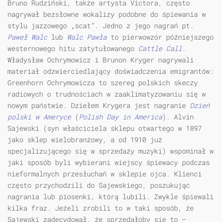
Bruno Rudziński, także artysta Victora, często
nagrywał bezsłowne wokalizy podobne do śpiewania w
stylu jazzowego „scat”. Jedno z jego nagrań pt.
Paweł Walc
lub
Walc Pawła
to pierwowzór późniejszego
westernowego hitu zatytułowanego
Cattle Call
.
Władysław Ochrymowicz i Brunon Kryger nagrywali
materiał odzwierciedlający doświadczenia emigrantów:
Greenhorn Ochrymowicza to szereg polskich skeczy
radiowych o trudnościach w zaaklimatyzowaniu się w
nowym państwie. Dziełem Krygera jest nagranie
Dzień
polski w Ameryce
(
Polish Day in America
). Alvin
Sajewski (syn właściciela sklepu otwartego w 1897
jako sklep wielobranżowy, a od 1910 już
specjalizującego się w sprzedaży muzyki) wspominał w
jaki sposób byli wybierani wiejscy śpiewacy podczas
nieformalnych przesłuchań w sklepie ojca. Klienci
często przychodzili do Sajewskiego, poszukując
nagrania lub piosenki, którą lubili. Zwykle śpiewali
kilka fraz. Jeżeli zrobili to w taki sposób, że
Sajewski zadecydował, że sprzedałoby się to —