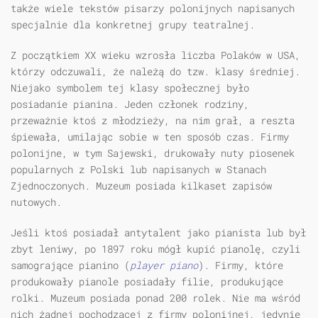
także wiele tekstów pisarzy polonijnych napisanych
specjalnie dla konkretnej grupy teatralnej.
Z początkiem XX wieku wzrosła liczba Polaków w USA,
którzy odczuwali, że należą do tzw. klasy średniej.
Niejako symbolem tej klasy społecznej było
posiadanie pianina. Jeden członek rodziny,
przeważnie ktoś z młodzieży, na nim grał, a reszta
śpiewała, umilając sobie w ten sposób czas. Firmy
polonijne, w tym Sajewski, drukowały nuty piosenek
popularnych z Polski lub napisanych w Stanach
Zjednoczonych. Muzeum posiada kilkaset zapisów
nutowych.
Jeśli ktoś posiadał antytalent jako pianista lub był
zbyt leniwy, po 1897 roku mógł kupić pianolę, czyli
samogrające pianino (
player piano
). Firmy, które
produkowały pianole posiadały filie, produkujące
rolki. Muzeum posiada ponad 200 rolek. Nie ma wśród
nich żadnej pochodzącej z firmy polonijnej, jedynie