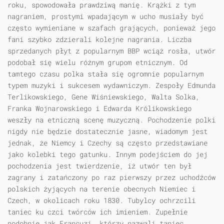
roku, spowodowała prawdziwą manię. Krążki z tym
nagraniem, prostymi wpadającym w ucho musiały być
często wymieniane w szafach grających, ponieważ jego
fani szybko zdzierali kolejne nagrania. Liczba
sprzedanych płyt z popularnym BBP wciąż rosła, utwór
podobał się wielu różnym grupom etnicznym. Od
tamtego czasu polka stała się ogromnie popularnym
typem muzyki i sukcesem wydawniczym. Zespoły Edmunda
Terlikowskiego, Gene Wiśniewskiego, Walta Solka,
Franka Wojnarowskiego i Edwarda Królikowskiego
weszły na etniczną scenę muzyczną. Pochodzenie polki
nigdy nie będzie dostatecznie jasne, wiadomym jest
jednak, że Niemcy i Czechy są często przedstawiane
jako kolebki tego gatunku. Innym podejściem do jej
pochodzenia jest twierdzenie, iż utwór ten był
zagrany i zatańczony po raz pierwszy przez uchodźców
polskich żyjących na terenie obecnych Niemiec i
Czech, w okolicach roku 1830. Tubylcy ochrzcili
taniec ku czci twórców ich imieniem. Zupełnie
podobnie jak Francuzi, którzy nazwali taniec