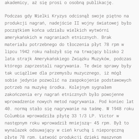
akademicy, aż się prosi o osobną publikację.
Podczas gdy Wielki Kryzys odcisnął swoje piętno na
produkcji nagrań, nadejście II wojny światowej było
początkiem końca udziału wielkich wytwórni
amerykańskich w nagraniach etnicznych. Brak
materiału potrzebnego do tłoczenia płyt 78 rpm w
lipcu 1942 roku nałożył się na trwający blisko 2
lata strajk Amerykańskiego Związku Muzyków, podczas
którego zaprzestali nagrywania. Te dwie sprawy były
tak uciążliwe dla przemysłu muzycznego, iż mógł
sobie jedynie pozwolić na zaspokojenie podstawowych
potrzeb na muzykę środka. Kolejnym sygnałem
zakończenia ery nagrań etnicznych było powojenne
wprowadzenie nowych metod nagrywania. Pod koniec lat
40. normą stało się nagrywanie na taśmę. W 1948 roku
Columbia wprowadziła płytę 33 1/3 LP. Victor w
następnym roku wprowadził mniejszą— 45 rpm. Był to
wynalazek odsuwający w cień kruchą i nieporęczną
płytę 78 rpm. Łatwość produkcji dzięki maszynom