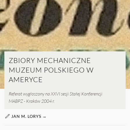
ZBIORY MECHANICZNE
MUZEUM POLSKIEGO W
AMERYCE
Referat wygłoszony na XXVI sesji Stałej Konferencji
MABPZ - Kraków 2004 r.
JAN M. LORYS →