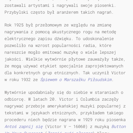
zostawali artystami i nagrywali swoje piosenki.
Przybylski często był aranżerem takich nagrań.
Rok 1925 był przełomowym ze względu na zmianę
nagrywania z pomocą akustycznego rogu na metodę
elektrycznego zapisu dźwięku. To udoskonalenie
pozwoliło na wzrost popularności radia, które
nareszcie mogło emitować muzykę o wiele lepszej
jakości. Wielkie wytwórnie płytowe zauważyły także,
że mogą używać etykiet specjalnie zaprojektowanych
dla konkretnych grup etnicznych. Tak uczynił Victor
w roku 1932 ze
Śpiewem o Marszałku Piłsudskim
.
Wytwórnie upodabniały się do siebie w staraniach o
odbiorcę. W latach 20. Victor i Columbia zaczęły
nagrywać przeboje amerykańskiej muzyki popularnej z
tekstami w językach etnicznych, przykładem takiego
procederu niech będzie nagrana w 1929 roku piosenka
Antoś zapnij się
(Victor V — 16060) z muzyką
Button