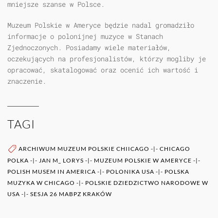
mniejsze szanse w Polsce.
Muzeum Polskie w Ameryce będzie nadal gromadziło
informacje o polonijnej muzyce w Stanach
Zjednoczonych. Posiadamy wiele materiałów,
oczekujących na profesjonalistów, którzy mogliby je
opracować, skatalogować oraz ocenić ich wartość i
znaczenie.
TAGI
ARCHIWUM MUZEUM POLSKIE CHIICAGO
-|-
CHICAGO
POLKA
-|-
JAN M_ LORYS
-|-
MUZEUM POLSKIE W AMERYCE
-|-
POLISH MUSEM IN AMERICA
-|-
POLONIKA USA
-|-
POLSKA
MUZYKA W CHICAGO
-|-
POLSKIE DZIEDZICTWO NARODOWE W
USA
-|-
SESJA 26 MABPZ KRAKÓW