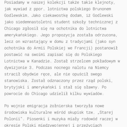
Posiadamy w naszej kolekcji także takie klejnoty,
jak wywiad z ppor. lotnictwa polskiego Brunonem
Godlewskim. Jako ciekawostkę dodam, iż Godlewski
jako siedemnastoletni student szkoły technicznej z
Chicago zgłosił się na ochotnika do lotnictwa
amerykańskiego. Jego propozycja została odrzucona,
lecz on wzrastający w domu z tradycjami (jako syn
ochotnika do Armii Polskiej we Francji) postanowił
postawić na swoimi zapisać się do Polskiego
Lotnictwa w Kanadzie. Został strzelcem pokładowym w
dywizjonie 3. Podczas nocnego nalotu na Niemcy
stracił obydwie ręce, ale nie opuścił swego
stanowiska. Został odznaczony przez rząd polski,
brytyjski i amerykański i stał się sławny. Po
powrocie do Chicago udzielił kilku wywiadów.
Po wojnie emigracja żołnierska tworzyła nowe
środowiska kulturalne wśród skupisk tzw. „Starej
Polonii”. Piosenki i muzyka miały rodowód raczej w
okresie Polski międzywojennej i przeżyciach