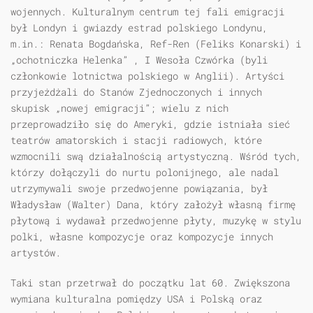
wojennych. Kulturalnym centrum tej fali emigracji
był Londyn i gwiazdy estrad polskiego Londynu,
m.in.: Renata Bogdańska, Ref-Ren (Feliks Konarski) i
„ochotniczka Helenka” , I Wesoła Czwórka (byli
członkowie lotnictwa polskiego w Anglii). Artyści
przyjeżdżali do Stanów Zjednoczonych i innych
skupisk „nowej emigracji”; wielu z nich
przeprowadziło się do Ameryki, gdzie istniała sieć
teatrów amatorskich i stacji radiowych, które
wzmocnili swą działalnością artystyczną. Wśród tych,
którzy dołączyli do nurtu polonijnego, ale nadal
utrzymywali swoje przedwojenne powiązania, był
Władysław (Walter) Dana, który założył własną firmę
płytową i wydawał przedwojenne płyty, muzykę w stylu
polki, własne kompozycje oraz kompozycje innych
artystów.
Taki stan przetrwał do początku lat 60. Zwiększona
wymiana kulturalna pomiędzy USA i Polską oraz