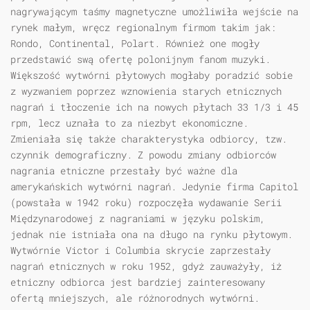
nagrywającym taśmy magnetyczne umożliwiła wejście na
rynek małym, wręcz regionalnym firmom takim jak:
Rondo, Continental, Polart. Również one mogły
przedstawić swą ofertę polonijnym fanom muzyki.
Większość wytwórni płytowych mogłaby poradzić sobie
z wyzwaniem poprzez wznowienia starych etnicznych
nagrań i tłoczenie ich na nowych płytach 33 1/3 i 45
rpm, lecz uznała to za niezbyt ekonomiczne.
Zmieniała się także charakterystyka odbiorcy, tzw.
czynnik demograficzny. Z powodu zmiany odbiorców
nagrania etniczne przestały być ważne dla
amerykańskich wytwórni nagrań. Jedynie firma Capitol
(powstała w 1942 roku) rozpoczęła wydawanie Serii
Międzynarodowej z nagraniami w języku polskim,
jednak nie istniała ona na długo na rynku płytowym.
Wytwórnie Victor i Columbia skrycie zaprzestały
nagrań etnicznych w roku 1952, gdyż zauważyły, iż
etniczny odbiorca jest bardziej zainteresowany
ofertą mniejszych, ale różnorodnych wytwórni.