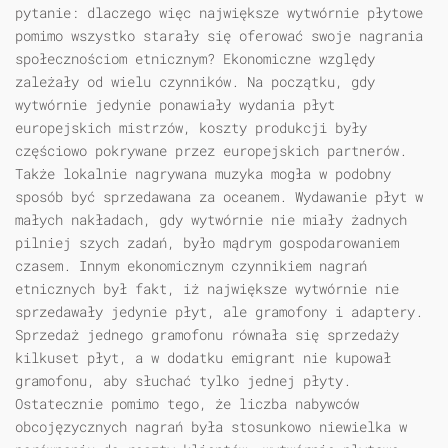
pytanie: dlaczego więc największe wytwórnie płytowe
pomimo wszystko starały się oferować swoje nagrania
społecznościom etnicznym? Ekonomiczne względy
zależały od wielu czynników. Na początku, gdy
wytwórnie jedynie ponawiały wydania płyt
europejskich mistrzów, koszty produkcji były
częściowo pokrywane przez europejskich partnerów.
Także lokalnie nagrywana muzyka mogła w podobny
sposób być sprzedawana za oceanem. Wydawanie płyt w
małych nakładach, gdy wytwórnie nie miały żadnych
pilniej szych zadań, było mądrym gospodarowaniem
czasem. Innym ekonomicznym czynnikiem nagrań
etnicznych był fakt, iż największe wytwórnie nie
sprzedawały jedynie płyt, ale gramofony i adaptery.
Sprzedaż jednego gramofonu równała się sprzedaży
kilkuset płyt, a w dodatku emigrant nie kupował
gramofonu, aby słuchać tylko jednej płyty.
Ostatecznie pomimo tego, że liczba nabywców
obcojęzycznych nagrań była stosunkowo niewielka w