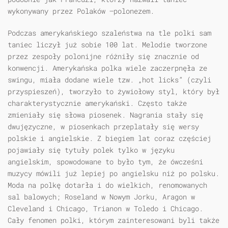
wykonywany przez Polaków —polonezem.
Podczas amerykańskiego szaleństwa na tle polki sam
taniec liczył już sobie 100 lat. Melodie tworzone
przez zespoły polonijne różniły się znacznie od
konwencji. Amerykańska polka wiele zaczerpnęła ze
swingu, miała dodane wiele tzw. „hot licks” (czyli
przyspieszeń), tworzyło to żywiołowy styl, który był
charakterystycznie amerykański. Często także
zmieniały się słowa piosenek. Nagrania stały się
dwujęzyczne, w piosenkach przeplatały się wersy
polskie i angielskie. Z biegiem lat coraz częściej
pojawiały się tytuły polek tylko w języku
angielskim, spowodowane to było tym, że ówcześni
muzycy mówili już lepiej po angielsku niż po polsku.
Moda na polkę dotarła i do wielkich, renomowanych
sal balowych; Roseland w Nowym Jorku, Aragon w
Cleveland i Chicago, Trianon w Toledo i Chicago.
Cały fenomen polki, którym zainteresowani byli także