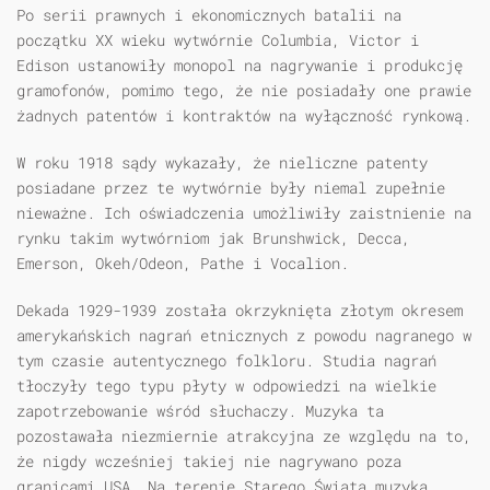
Po serii prawnych i ekonomicznych batalii na
początku XX wieku wytwórnie Columbia, Victor i
Edison ustanowiły monopol na nagrywanie i produkcję
gramofonów, pomimo tego, że nie posiadały one prawie
żadnych patentów i kontraktów na wyłączność rynkową.
W roku 1918 sądy wykazały, że nieliczne patenty
posiadane przez te wytwórnie były niemal zupełnie
nieważne. Ich oświadczenia umożliwiły zaistnienie na
rynku takim wytwórniom jak Brunshwick, Decca,
Emerson, Okeh/Odeon, Pathe i Vocalion.
Dekada 1929-1939 została okrzyknięta złotym okresem
amerykańskich nagrań etnicznych z powodu nagranego w
tym czasie autentycznego folkloru. Studia nagrań
tłoczyły tego typu płyty w odpowiedzi na wielkie
zapotrzebowanie wśród słuchaczy. Muzyka ta
pozostawała niezmiernie atrakcyjna ze względu na to,
że nigdy wcześniej takiej nie nagrywano poza
granicami USA. Na terenie Starego Świata muzyka