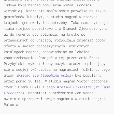
ludowa była bardzo popularna wśród ludności
wiejskiej, która nie mogła sobie pozwolić na zakup
gramofonów lub płyt, a studia nagrań w starych
krajach ignorowały ich potrzeby. Taka sama sytuacja
miała miejsce początkowo i w Stanach Zjednoczonych,
aż do momentu gdy Columbia, na krótko po
przenosinach do Chicago, rozpoczęła zmieniać dobór
oferty w swoich obcojęzycznych, etnicznych
katalogach nagrań, odpowiadając na lokalne
zapotrzebowania. Pomagał w tej przemianie Frank
Przybylski, wykształcony muzyki aranżer opierający
się w swojej twórczości na nagraniach folkloru. Jego
utwór
Śmiejmy się
(
Laughing Polka
) był popularny
przez ponad 30 lat. W studiu nagrań Victor podobnie
czynił Frank Dukla i jego
Wiejska Orkiestra
(
Village
Orchestra
), natomiast akordeonista Jan Wanat
świetnie sprzedawał swoje nagrania w studiu nagrań
Polonia.