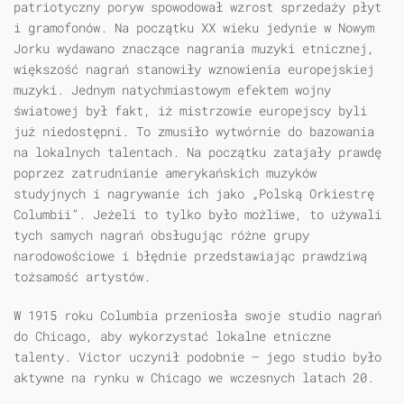
patriotyczny poryw spowodował wzrost sprzedaży płyt
i gramofonów. Na początku XX wieku jedynie w Nowym
Jorku wydawano znaczące nagrania muzyki etnicznej,
większość nagrań stanowiły wznowienia europejskiej
muzyki. Jednym natychmiastowym efektem wojny
światowej był fakt, iż mistrzowie europejscy byli
już niedostępni. To zmusiło wytwórnie do bazowania
na lokalnych talentach. Na początku zatajały prawdę
poprzez zatrudnianie amerykańskich muzyków
studyjnych i nagrywanie ich jako „Polską Orkiestrę
Columbii”. Jeżeli to tylko było możliwe, to używali
tych samych nagrań obsługując różne grupy
narodowościowe i błędnie przedstawiając prawdziwą
tożsamość artystów.
W 1915 roku Columbia przeniosła swoje studio nagrań
do Chicago, aby wykorzystać lokalne etniczne
talenty. Victor uczynił podobnie — jego studio było
aktywne na rynku w Chicago we wczesnych latach 20.