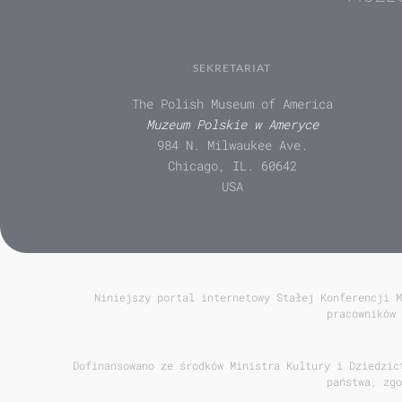
SEKRETARIAT
The Polish Museum of America
Muzeum Polskie w Ameryce
984 N. Milwaukee Ave.
Chicago, IL. 60642
USA
Niniejszy portal internetowy Stałej Konferencji M
pracowników 
Dofinansowano ze środków Ministra Kultury i Dziedzic
państwa, zgo