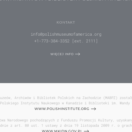
KONTAKT
info@polishmuseumofamerica.org
+1-773-384-3352 [ext. 2111]
WIĘCEJ INFO
uzeów, Archiwów i Bibliotek Polskich na Zachodzie (MABPZ) został
Polskiego Instytutu Naukowego w Kanadzie i Biblioteki im. Wandy 
WWW.POLISHINSTITUTE.ORG
twa Narodowego pochodzących z Funduszu Promocji Kultury, uzyskan
dnie z art. 80 ust. 1 ustawy z dnia 19 listopada 2009 r. o grach
WWW.MKIDN.GOV.PL