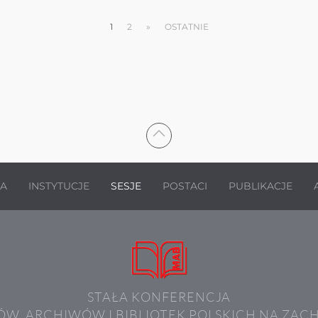
1
2
»
OSTATNIE
JA
INSTYTUCJE
SESJE
POSTACI
PUBLIKACJE
STAŁA KONFERENCJA
W, ARCHIWÓW I BIBLIOTEK POLSKICH NA ZAC