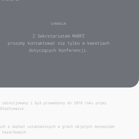
UWAGA
Z Sekretariatem MABPZ
prosimy kontaktować się tylko w kwestiach
dotyczących Konferencji.
 zainicjowany i był prowadzony do 2018 roku przez
Stachiewicz.
ych z dopłat ustanowionych w grach objętych monopolem
 hazardowych