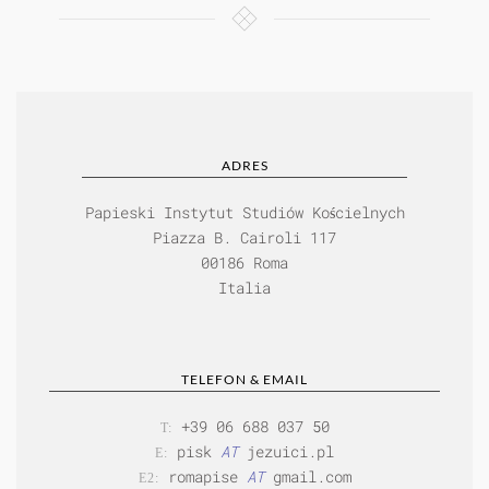
ADRES
Papieski Instytut Studiów Kościelnych
Piazza B. Cairoli 117
00186 Roma
Italia
TELEFON & EMAIL
+39 06 688 037 50
T:
pisk
AT
jezuici.pl
E:
romapise
AT
gmail.com
E2: