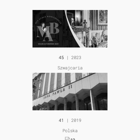
45
| 2023
Szwajcaria
41
| 2019
Polska