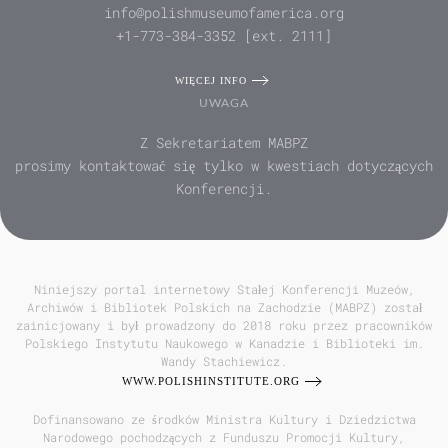
info@polishmuseumofamerica.org
+1-773-384-3352 [ext. 2111]
WIĘCEJ INFO
UWAGA
Z Sekretariatem MABPZ
prosimy kontaktować się tylko w kwestiach dotyczących
Konferencji.
Niniejszy portal internetowy Stałej Konferencji Muzeów,
Archiwów i Bibliotek Polskich na Zachodzie (MABPZ) został
zainicjowany i był prowadzony do 2018 roku przez pracowników
Polskiego Instytutu Naukowego w Kanadzie i Biblioteki im.
Wandy Stachiewicz.
WWW.POLISHINSTITUTE.ORG
Dofinansowano ze środków Ministra Kultury i Dziedzictwa
Narodowego pochodzących z Funduszu Promocji Kultury,