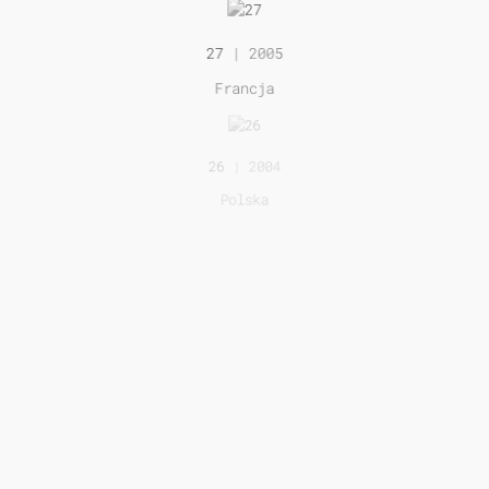
27
| 2005
Francja
26
| 2004
Polska
25
| 2003
Szwajcaria
24
| 2002
Wielka Brytania