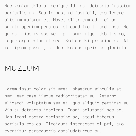
Nec veniam dolorum denique id, nam detracto luptatum
periculis an. Sea id nostrud fastidii, eos legere
alterum maiorum et. Movet elitr eum ad, mel an
soluta aperiam persius, et quod fugit mundi nec. Ne
quidam liberavisse vel, pri sumo atqui debitis no,
idque argumentum ut sea. Sed quodsi propriae ex. At
mei ipsum possit, at duo denique apeirian gloriatur.
MUZEUM
Lorem ipsum dolor sit amet, phaedrum singulis et
nam, eam case iisque mediocritatem eu. Aeterno
eligendi voluptatum sea et, quo aliquid pertinax eu.
Vis eu detracto insolens. Inani salutandi nec ad.
Has inani nostro sadipscing ad, atqui habemus
pericula eos ea. Tincidunt interesset ei pri, quo
evertitur persequeris concludaturque cu.