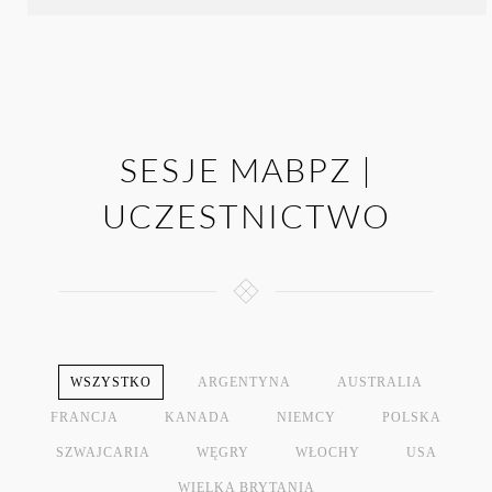
SESJE MABPZ |
UCZESTNICTWO
WSZYSTKO
ARGENTYNA
AUSTRALIA
FRANCJA
KANADA
NIEMCY
POLSKA
SZWAJCARIA
WĘGRY
WŁOCHY
USA
WIELKA BRYTANIA