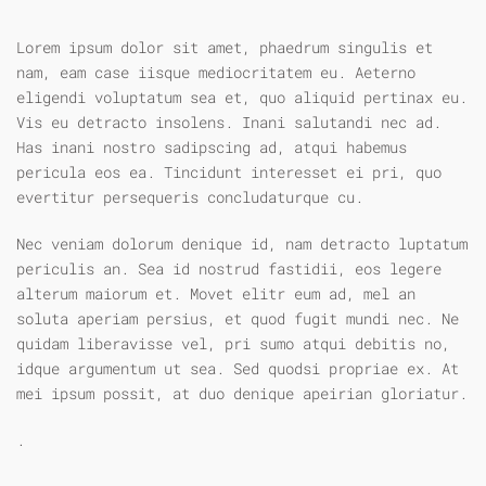
Lorem ipsum dolor sit amet, phaedrum singulis et
nam, eam case iisque mediocritatem eu. Aeterno
eligendi voluptatum sea et, quo aliquid pertinax eu.
Vis eu detracto insolens. Inani salutandi nec ad.
Has inani nostro sadipscing ad, atqui habemus
pericula eos ea. Tincidunt interesset ei pri, quo
evertitur persequeris concludaturque cu.
Nec veniam dolorum denique id, nam detracto luptatum
periculis an. Sea id nostrud fastidii, eos legere
alterum maiorum et. Movet elitr eum ad, mel an
soluta aperiam persius, et quod fugit mundi nec. Ne
quidam liberavisse vel, pri sumo atqui debitis no,
idque argumentum ut sea. Sed quodsi propriae ex. At
mei ipsum possit, at duo denique apeirian gloriatur.
.