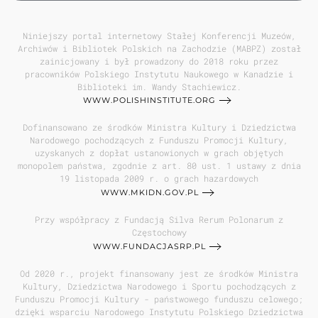
Niniejszy portal internetowy Stałej Konferencji Muzeów,
Archiwów i Bibliotek Polskich na Zachodzie (MABPZ) został
zainicjowany i był prowadzony do 2018 roku przez
pracowników Polskiego Instytutu Naukowego w Kanadzie i
Biblioteki im. Wandy Stachiewicz.
WWW.POLISHINSTITUTE.ORG
Dofinansowano ze środków Ministra Kultury i Dziedzictwa
Narodowego pochodzących z Funduszu Promocji Kultury,
uzyskanych z dopłat ustanowionych w grach objętych
monopolem państwa, zgodnie z art. 80 ust. 1 ustawy z dnia
19 listopada 2009 r. o grach hazardowych
WWW.MKIDN.GOV.PL
Przy współpracy z Fundacją Silva Rerum Polonarum z
Częstochowy
WWW.FUNDACJASRP.PL
Od 2020 r., projekt finansowany jest ze środków Ministra
Kultury, Dziedzictwa Narodowego i Sportu pochodzących z
Funduszu Promocji Kultury - państwowego funduszu celowego;
dzięki wsparciu Narodowego Instytutu Polskiego Dziedzictwa