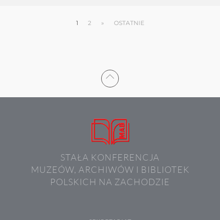
1
2
»
OSTATNIE
STAŁA KONFERENCJA
MUZEÓW, ARCHIWÓW I BIBLIOTEK
POLSKICH NA ZACHODZIE