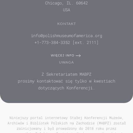
Chicago, IL. 60642
USA
KONTAKT
info@polishmuseumofamerica.org
+1-773-384-3352 [ext. 2111]
WIĘCEJ INFO
UWAGA
Z Sekretariatem MABPZ
prosimy kontaktować się tylko w kwestiach
dotyczących Konferencji.
Niniejszy portal internetowy Stałej Konferencji Muzeów,
Archiwów i Bibliotek Polskich na Zachodzie (MABPZ) został
zainicjowany i był prowadzony do 2018 roku przez