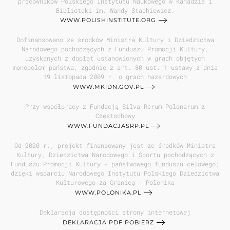
pracowników Polskiego Instytutu Naukowego w Kanadzie i
Biblioteki im. Wandy Stachiewicz.
WWW.POLISHINSTITUTE.ORG
Dofinansowano ze środków Ministra Kultury i Dziedzictwa
Narodowego pochodzących z Funduszu Promocji Kultury,
uzyskanych z dopłat ustanowionych w grach objętych
monopolem państwa, zgodnie z art. 80 ust. 1 ustawy z dnia
19 listopada 2009 r. o grach hazardowych
WWW.MKIDN.GOV.PL
Przy współpracy z Fundacją Silva Rerum Polonarum z
Częstochowy
WWW.FUNDACJASRP.PL
Od 2020 r., projekt finansowany jest ze środków Ministra
Kultury, Dziedzictwa Narodowego i Sportu pochodzących z
Funduszu Promocji Kultury - państwowego funduszu celowego;
dzięki wsparciu Narodowego Instytutu Polskiego Dziedzictwa
Kulturowego za Granicą - Polonika
WWW.POLONIKA.PL
Deklaracja dostępności strony internetowej
DEKLARACJA PDF POBIERZ