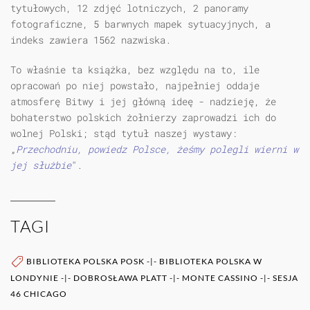
tytułowych, 12 zdjęć lotniczych, 2 panoramy
fotograficzne, 5 barwnych mapek sytuacyjnych, a
indeks zawiera 1562 nazwiska.
To właśnie ta książka, bez względu na to, ile
opracowań po niej powstało, najpełniej oddaje
atmosferę Bitwy i jej główną ideę - nadzieję, że
bohaterstwo polskich żołnierzy zaprowadzi ich do
wolnej Polski; stąd tytuł naszej wystawy:
„
Przechodniu, powiedz Polsce, żeśmy polegli wierni w
jej służbie
".
TAGI
BIBLIOTEKA POLSKA POSK
-|-
BIBLIOTEKA POLSKA W
LONDYNIE
-|-
DOBROSŁAWA PLATT
-|-
MONTE CASSINO
-|-
SESJA
46 CHICAGO