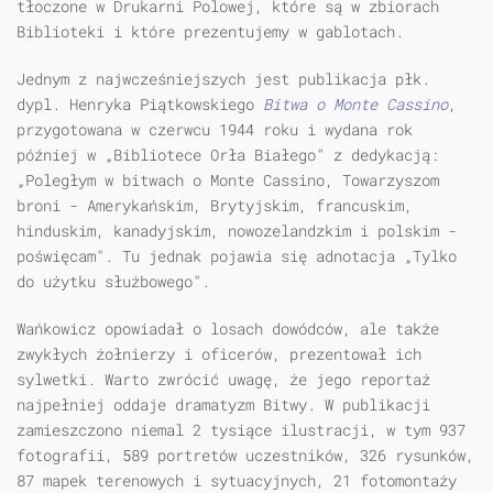
tłoczone w Drukarni Polowej, które są w zbiorach
Biblioteki i które prezentujemy w gablotach.
Jednym z najwcześniejszych jest publikacja płk.
dypl. Henryka Piątkowskiego
Bitwa o Monte Cassino
,
przygotowana w czerwcu 1944 roku i wydana rok
później w „Bibliotece Orła Białego" z dedykacją:
„Poległym w bitwach o Monte Cassino, Towarzyszom
broni - Amerykańskim, Brytyjskim, francuskim,
hinduskim, kanadyjskim, nowozelandzkim i polskim -
poświęcam". Tu jednak pojawia się adnotacja „Tylko
do użytku służbowego".
Wańkowicz opowiadał o losach dowódców, ale także
zwykłych żołnierzy i oficerów, prezentował ich
sylwetki. Warto zwrócić uwagę, że jego reportaż
najpełniej oddaje dramatyzm Bitwy. W publikacji
zamieszczono niemal 2 tysiące ilustracji, w tym 937
fotografii, 589 portretów uczestników, 326 rysunków,
87 mapek terenowych i sytuacyjnych, 21 fotomontaży