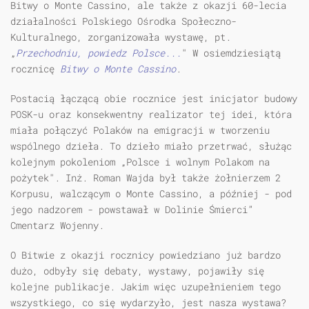
Bitwy o Monte Cassino, ale także z okazji 60-lecia
działalności Polskiego Ośrodka Społeczno-
Kulturalnego, zorganizowała wystawę, pt.
„
Przechodniu, powiedz Polsce...
" W osiemdziesiątą
rocznicę
Bitwy o Monte Cassino
.
Postacią łączącą obie rocznice jest inicjator budowy
POSK-u oraz konsekwentny realizator tej idei, która
miała połączyć Polaków na emigracji w tworzeniu
wspólnego dzieła. To dzieło miało przetrwać, służąc
kolejnym pokoleniom „Polsce i wolnym Polakom na
pożytek". Inż. Roman Wajda był także żołnierzem 2
Korpusu, walczącym o Monte Cassino, a później - pod
jego nadzorem - powstawał w Dolinie Śmierci”
Cmentarz Wojenny.
O Bitwie z okazji rocznicy powiedziano już bardzo
dużo, odbyły się debaty, wystawy, pojawiły się
kolejne publikacje. Jakim więc uzupełnieniem tego
wszystkiego, co się wydarzyło, jest nasza wystawa?