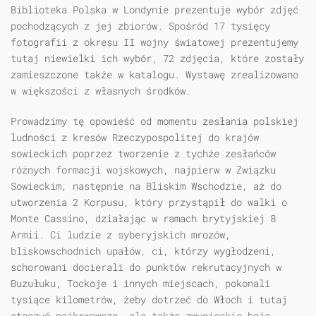
Biblioteka Polska w Londynie prezentuje wybór zdjęć
pochodzących z jej zbiorów. Spośród 17 tysięcy
fotografii z okresu II wojny światowej prezentujemy
tutaj niewielki ich wybór, 72 zdjęcia, które zostały
zamieszczone także w katalogu. Wystawę zrealizowano
w większości z własnych środków.
Prowadzimy tę opowieść od momentu zesłania polskiej
ludności z kresów Rzeczypospolitej do krajów
sowieckich poprzez tworzenie z tychże zesłańców
różnych formacji wojskowych, najpierw w Związku
Sowieckim, następnie na Bliskim Wschodzie, aż do
utworzenia 2 Korpusu, który przystąpił do walki o
Monte Cassino, działając w ramach brytyjskiej 8
Armii. Ci ludzie z syberyjskich mrozów,
bliskowschodnich upałów, ci, którzy wygłodzeni,
schorowani docierali do punktów rekrutacyjnych w
Buzułuku, Tockoje i innych miejscach, pokonali
tysiące kilometrów, żeby dotrzeć do Włoch i tutaj
stoczyć najkrwawsze, ale także zwycięskie boje.