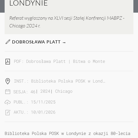
LONDYNIE
Referat wygłoszony na XLVI sesji Stałej Konfrencji MABPZ -
Chicago 2024 r.
DOBROSŁAWA PLATT →
PDF: Dobrosława Platt | Bitwa o Monte Cassino w fo
INST.: Biblioteka Polska POSK w Lond…
|
2024
|
Chicago
SESJA: 46
PUBL.: 15/11/2025
AKTU.: 10/01/2026
Biblioteka Polska POSK w Londynie z okazji 80-lecia