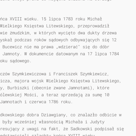
ońca XVIII wieku. 15 lipca 1783 roku Michał
Wielkiego Księstwa Litewskiego, przeprowadził
wie żmudzkim, w których wycięto dwa dukty drzewa
yskał podczas roków sądowych odbywających się 12
 Bucewicz nie ma prawa „wdzierać" się do dóbr
 Jamnoty. W dokumencie datowanym na 17 lipca 1784
oku sądowego.
czów Szymkiewiczowa i Franciszek Szymkiewicz,
icza, majora wojsk Wielkiego Księstwa Litewskiego,
y, Burbiszki (obecnie zwane Jamnotami), które
ólewskiej Mości, a teraz sprzedają za sumę 10
Jamnotach i czerwca 1786 roku.
dkowskiego dobra Dziawgiany, co znalazło odbicie w
y były wcześniej własnością Michała i Judyty
resujący z uwagi na fakt, że Sadkowski podpisał się
edstawicieli szlachty końca XVIII wieku.