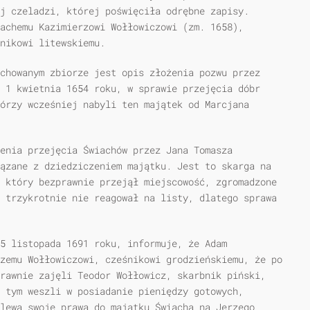
j czeladzi, której poświęciła odrębne zapisy.
achemu Kazimierzowi Wołłowiczowi (zm. 1658),
nikowi litewskiemu.
chowanym zbiorze jest opis złożenia pozwu przez
 1 kwietnia 1654 roku, w sprawie przejęcia dóbr
órzy wcześniej nabyli ten majątek od Marcjana
zenia przejęcia Świachów przez Jana Tomasza
ązane z dziedziczeniem majątku. Jest to skarga na
 który bezprawnie przejął miejscowość, zgromadzone
 trzykrotnie nie reagował na listy, dlatego sprawa
5 listopada 1691 roku, informuje, że Adam
zemu Wołłowiczowi, cześnikowi grodzieńskiemu, że po
rawnie zajęli Teodor Wołłowicz, skarbnik piński,
 tym weszli w posiadanie pieniędzy gotowych,
lewa swoje prawa do majątku Świacha na Jerzego