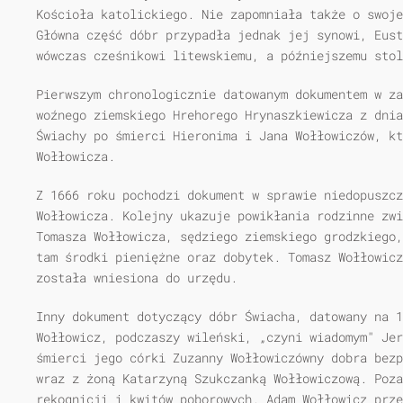
Kościoła katolickiego. Nie zapomniała także o swoje
Główna część dóbr przypadła jednak jej synowi, Eust
wówczas cześnikowi litewskiemu, a późniejszemu stol
Pierwszym chronologicznie datowanym dokumentem w za
woźnego ziemskiego Hrehorego Hrynaszkiewicza z dnia
Świachy po śmierci Hieronima i Jana Wołłowiczów, kt
Wołłowicza.
Z 1666 roku pochodzi dokument w sprawie niedopuszc
Wołłowicza. Kolejny ukazuje powikłania rodzinne zwi
Tomasza Wołłowicza, sędziego ziemskiego grodzkiego,
tam środki pieniężne oraz dobytek. Tomasz Wołłowicz
została wniesiona do urzędu.
Inny dokument dotyczący dóbr Świacha, datowany na 1
Wołłowicz, podczaszy wileński, „czyni wiadomym" Jer
śmierci jego córki Zuzanny Wołłowiczówny dobra bezp
wraz z żoną Katarzyną Szukczanką Wołłowiczową. Poza
rekognicji i kwitów poborowych. Adam Wołłowicz prze