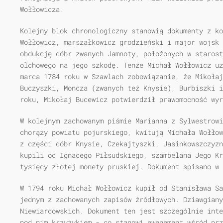
Wołłowicza.
Kolejny blok chronologiczny stanowią dokumenty z k
Wołłowicz, marszałkowicz grodzieński i major wojsk 
obdukcję dóbr zwanych Jamnoty, położonych w starost
olchowego na jego szkodę. Tenże Michał Wołłowicz uz
marca 1784 roku w Szawlach zobowiązanie, że Mikołaj
Buczyszki, Moncza (zwanych też Knysie), Burbiszki i
roku, Mikołaj Bucewicz potwierdził prawomocność wyr
W kolejnym zachowanym piśmie Marianna z Sylwestrowi
chorąży powiatu pojurskiego, kwitują Michała Wołłow
z części dóbr Knysie, Czekajtyszki, Jasinkowszczyzn
kupili od Ignacego Piłsudskiego, szambelana Jego Kr
tysięcy złotej monety pruskiej. Dokument spisano w 
W 1794 roku Michał Wołłowicz kupił od Stanisława Sa
jednym z zachowanych zapisów źródłowych. Dziawgian
Niewiardowskich. Dokument ten jest szczególnie inte
pod nim krzyżykiem - co stanowi ewenement wśród prz