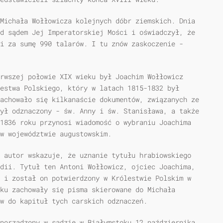
Michała Wołłowicza kolejnych dóbr ziemskich. Dnia
d sądem Jej Imperatorskiej Mości i oświadczył, że
i za sumę 990 talarów. I tu znów zaskoczenie -
rwszej połowie XIX wieku był Joachim Wołłowicz
estwa Polskiego, który w latach 1815-1832 był
achowało się kilkanaście dokumentów, związanych ze
ył odznaczony - św. Anny i św. Stanisława, a także
1836 roku przynosi wiadomość o wybraniu Joachima
w województwie augustowskim.
 autor wskazuje, że uznanie tytułu hrabiowskiego
dii. Tytuł ten Antoni Wołłowicz, ojciec Joachima,
 i został on potwierdzony w Królestwie Polskim w
ku zachowały się pisma skierowane do Michała
w do kapituł tych carskich odznaczeń.
porządzony w sądzie w Białymstoku 12 października