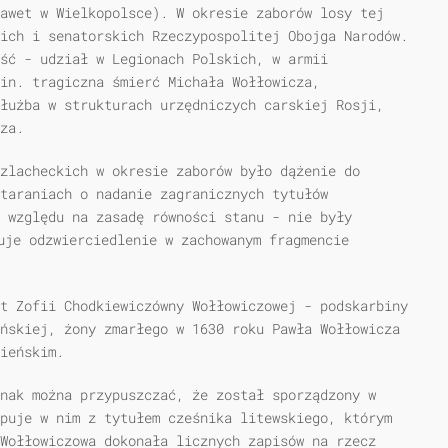
awet w Wielkopolsce). W okresie zaborów losy tej
ich i senatorskich Rzeczypospolitej Obojga Narodów.
ść - udział w Legionach Polskich, w armii
in. tragiczna śmierć Michała Wołłowicza,
łużba w strukturach urzędniczych carskiej Rosji,
za.
zlacheckich w okresie zaborów było dążenie do
taraniach o nadanie zagranicznych tytułów
 względu na zasadę równości stanu - nie były
uje odzwierciedlenie w zachowanym fragmencie
t Zofii Chodkiewiczówny Wołłowiczowej - podskarbiny
ńskiej, żony zmarłego w 1630 roku Pawła Wołłowicza
ieńskim.
nak można przypuszczać, że został sporządzony w
puje w nim z tytułem cześnika litewskiego, którym
Wołłowiczowa dokonała licznych zapisów na rzecz