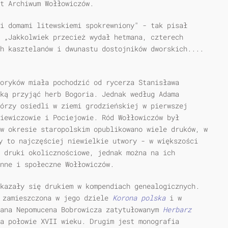
t Archiwum Wołłowiczów.
i domami litewskiemi spokrewniony" - tak pisał
 „Jakkolwiek przecież wydał hetmana, czterech
h kasztelanów i dwunastu dostojników dworskich....
oryków miała pochodzić od rycerza Stanisława
ką przyjąć herb Bogoria. Jednak według Adama
órzy osiedli w ziemi grodzieńskiej w pierwszej
iewiczowie i Pociejowie. Ród Wołłowiczów był
w okresie staropolskim opublikowano wiele druków, w
y to najczęściej niewielkie utwory - w większości
m druki okolicznościowe, jednak można na ich
nne i społeczne Wołłowiczów.
kazały się drukiem w kompendiach genealogicznych.
zamieszczona w jego dziele
Korona polska
i w
Jana Nepomucena Bobrowicza zatytułowanym
Herbarz
a połowie XVII wieku. Drugim jest monografia