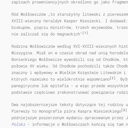
zapisach proweniencyjnych określono go jako fragmen
Ród Wołłowiczów „to starożytny litewski z pierwszem
XVIII-wieczny heraldyk Kasper Niesiecki. I dodawał:
biskupów, pięciu ministrów, trzech wojewodów, trzec
[1]
nie zaliczał się do magnackich"
.
Rodzina Wołłowiczów według XVI-XVIII-wiecznych hist
Wissygina. Miał on w czasie obrad nad unią horodels
Bonieckiego Wołłowicze wywodzili się od Chodków, kt
połowie XV wieku. Od Chodków pochodzili także Chodk
znaczny i wpływowy w Wielkim Księstwie Litewskim i 
[2]
których nazwisko to wielokrotnie wspomniano
. Był
panegiryczne lub epitafia - a więc przede wszystki
podstawie częściowo zrekonstruować powiązania rodzi
Dwa najobszerniejsze teksty dotyczące tej rodziny u
[3]
Pierwszy to monografia pióra Kaspra Niesieckiego
późniejszym poszerzonym wydaniu opracowanym przez 
Polski
- informacje o Wołłowiczach kończą się tam n