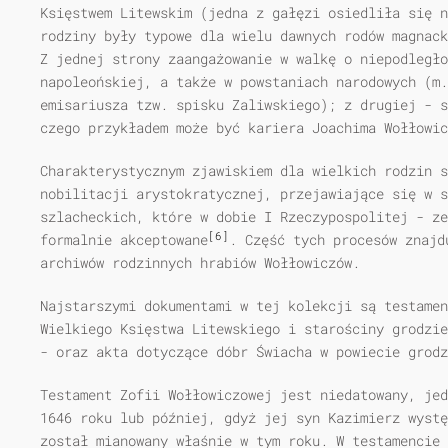
Księstwem Litewskim (jedna z gałęzi osiedliła się n
rodziny były typowe dla wielu dawnych rodów magnack
Z jednej strony zaangażowanie w walkę o niepodległo
napoleońskiej, a także w powstaniach narodowych (m.
emisariusza tzw. spisku Zaliwskiego); z drugiej - s
czego przykładem może być kariera Joachima Wołłowic
Charakterystycznym zjawiskiem dla wielkich rodzin s
nobilitacji arystokratycznej, przejawiające się w s
szlacheckich, które w dobie I Rzeczypospolitej - ze
[6]
formalnie akceptowane
. Część tych procesów znajd
archiwów rodzinnych hrabiów Wołłowiczów.
Najstarszymi dokumentami w tej kolekcji są testamen
Wielkiego Księstwa Litewskiego i starościny grodzie
- oraz akta dotyczące dóbr Świacha w powiecie grodz
Testament Zofii Wołłowiczowej jest niedatowany, jed
1646 roku lub później, gdyż jej syn Kazimierz wystę
został mianowany właśnie w tym roku. W testamencie 