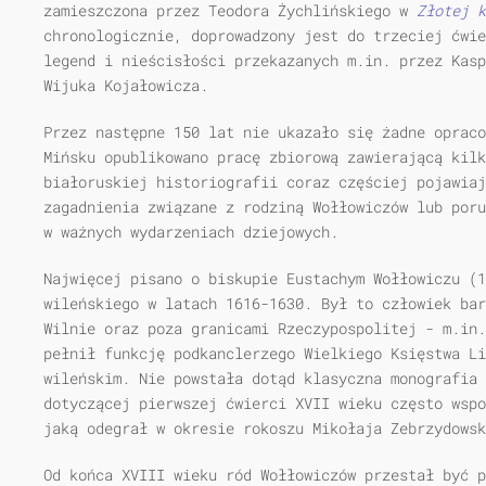
zamieszczona przez Teodora Żychlińskiego w
Złotej k
chronologicznie, doprowadzony jest do trzeciej ćwie
legend i nieścisłości przekazanych m.in. przez Kasp
Wijuka Kojałowicza.
Przez następne 150 lat nie ukazało się żadne opraco
Mińsku opublikowano pracę zbiorową zawierającą kilk
białoruskiej historiografii coraz częściej pojawia
zagadnienia związane z rodziną Wołłowiczów lub poru
w ważnych wydarzeniach dziejowych.
Najwięcej pisano o biskupie Eustachym Wołłowiczu (1
wileńskiego w latach 1616-1630. Był to człowiek bar
Wilnie oraz poza granicami Rzeczypospolitej - m.in.
pełnił funkcję podkanclerzego Wielkiego Księstwa Li
wileńskim. Nie powstała dotąd klasyczna monografia 
dotyczącej pierwszej ćwierci XVII wieku często wspo
jaką odegrał w okresie rokoszu Mikołaja Zebrzydowsk
Od końca XVIII wieku ród Wołłowiczów przestał być p