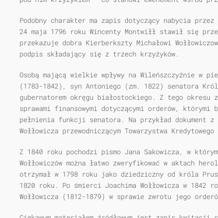
Podobny charakter ma zapis dotyczący nabycia przez 
24 maja 1796 roku Wincenty Montwiłł stawił się prze
przekazuje dobra Kierberkszty Michałowi Wołłowiczow
podpis składający się z trzech krzyżyków.
Osobą mającą wielkie wpływy na Wileńszczyźnie w pie
(1783-1842), syn Antoniego (zm. 1822) senatora Król
gubernatorem okręgu białostockiego. Z tego okresu z
sprawami finansowymi dotyczącymi orderów, którymi b
pełnienia funkcji senatora. Na przykład dokument z 
Wołłowicza przewodniczącym Towarzystwa Kredytowego 
Z 1840 roku pochodzi pismo Jana Sakowicza, w którym
Wołłowiczów można łatwo zweryfikować w aktach herol
otrzymał w 1798 roku jako dziedziczny od króla Prus
1820 roku. Po śmierci Joachima Wołłowicza w 1842 ro
Wołłowicza (1812-1879) w sprawie zwrotu jego orderó
Ciekawym materiałem źródłowym jest zapis kwitacji s