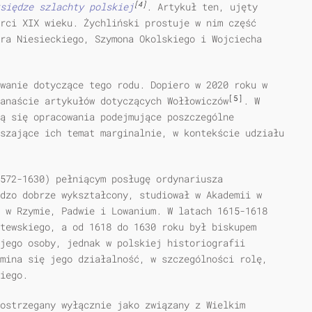
[4]
siędze szlachty polskiej
. Artykuł ten, ujęty
rci XIX wieku. Żychliński prostuje w nim część
ra Niesieckiego, Szymona Okolskiego i Wojciecha
wanie dotyczące tego rodu. Dopiero w 2020 roku w
[5]
anaście artykułów dotyczących Wołłowiczów
. W
ją się opracowania podejmujące poszczególne
szające ich temat marginalnie, w kontekście udziału
572-1630) pełniącym posługę ordynariusza
dzo dobrze wykształcony, studiował w Akademii w
 w Rzymie, Padwie i Lowanium. W latach 1615-1618
tewskiego, a od 1618 do 1630 roku był biskupem
jego osoby, jednak w polskiej historiografii
mina się jego działalność, w szczególności rolę,
iego.
ostrzegany wyłącznie jako związany z Wielkim