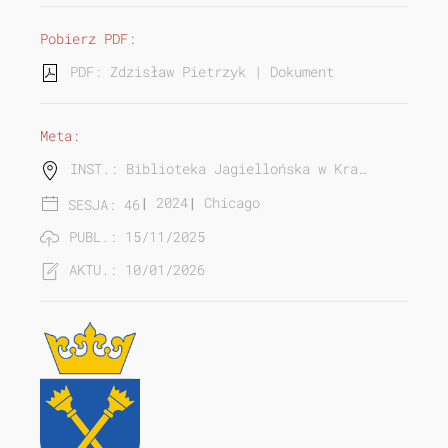
Pobierz PDF:
PDF: Zdzisław Pietrzyk | Dokumenty rodzinne Woł
Meta:
INST.: Biblioteka Jagiellońska w Kra…
|
2024
|
Chicago
SESJA: 46
PUBL.: 15/11/2025
AKTU.: 10/01/2026