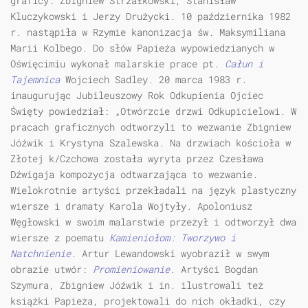
graficy: Zbigniew Strzałkowski, Stanisław
Kluczykowski i Jerzy Drużycki. 10 października 1982
r. nastąpiła w Rzymie kanonizacja św. Maksymiliana
Marii Kolbego. Do słów Papieża wypowiedzianych w
Oświęcimiu wykonał malarskie prace pt.
Całun i
Tajemnica
Wojciech Sadley. 20 marca 1983 r.
inaugurując Jubileuszowy Rok Odkupienia Ojciec
Święty powiedział: „Otwórzcie drzwi Odkupicielowi. W
pracach graficznych odtworzyli to wezwanie Zbigniew
Jóźwik i Krystyna Szalewska. Na drzwiach kościoła w
Złotej k/Czchowa została wyryta przez Czesława
Dźwigaja kompozycja odtwarzająca to wezwanie.
Wielokrotnie artyści przekładali na język plastyczny
wiersze i dramaty Karola Wojtyły. Apoloniusz
Węgłowski w swoim malarstwie przeżył i odtworzył dwa
wiersze z poematu
Kamieniołom: Tworzywo i
Natchnienie
. Artur Lewandowski wyobraził w swym
obrazie utwór:
Promieniowanie
. Artyści Bogdan
Szymura, Zbigniew Jóźwik i in. ilustrowali też
książki Papieża, projektowali do nich okładki, czy