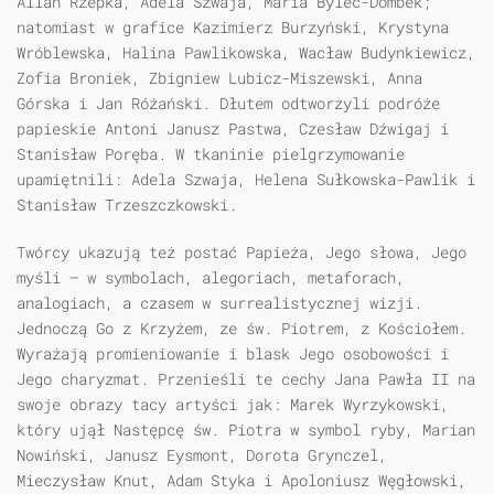
Allan Rzepka, Adela Szwaja, Maria Bylec-Dombek;
natomiast w grafice Kazimierz Burzyński, Krystyna
Wróblewska, Halina Pawlikowska, Wacław Budynkiewicz,
Zofia Broniek, Zbigniew Lubicz-Miszewski, Anna
Górska i Jan Różański. Dłutem odtworzyli podróże
papieskie Antoni Janusz Pastwa, Czesław Dźwigaj i
Stanisław Poręba. W tkaninie pielgrzymowanie
upamiętnili: Adela Szwaja, Helena Sułkowska-Pawlik i
Stanisław Trzeszczkowski.
Twórcy ukazują też postać Papieża, Jego słowa, Jego
myśli — w symbolach, alegoriach, metaforach,
analogiach, a czasem w surrealistycznej wizji.
Jednoczą Go z Krzyżem, ze św. Piotrem, z Kościołem.
Wyrażają promieniowanie i blask Jego osobowości i
Jego charyzmat. Przenieśli te cechy Jana Pawła II na
swoje obrazy tacy artyści jak: Marek Wyrzykowski,
który ujął Następcę św. Piotra w symbol ryby, Marian
Nowiński, Janusz Eysmont, Dorota Grynczel,
Mieczysław Knut, Adam Styka i Apoloniusz Węgłowski,