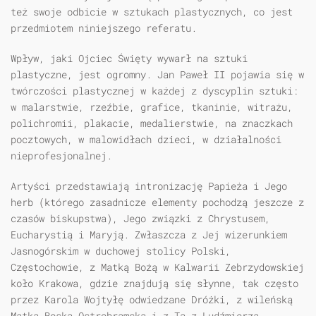
też swoje odbicie w sztukach plastycznych, co jest
przedmiotem niniejszego referatu.
Wpływ, jaki Ojciec Święty wywarł na sztuki
plastyczne, jest ogromny. Jan Paweł II pojawia się w
twórczości plastycznej w każdej z dyscyplin sztuki:
w malarstwie, rzeźbie, grafice, tkaninie, witrażu,
polichromii, plakacie, medalierstwie, na znaczkach
pocztowych, w malowidłach dzieci, w działalności
nieprofesjonalnej.
Artyści przedstawiają intronizację Papieża i Jego
herb (którego zasadnicze elementy pochodzą jeszcze z
czasów biskupstwa), Jego związki z Chrystusem,
Eucharystią i Maryją. Zwłaszcza z Jej wizerunkiem
Jasnogórskim w duchowej stolicy Polski,
Częstochowie, z Matką Bożą w Kalwarii Zebrzydowskiej
koło Krakowa, gdzie znajdują się słynne, tak często
przez Karola Wojtyłę odwiedzane Dróżki, z wileńską
Matką Boską Ostrobramską i z Tą z Ludźmierza,