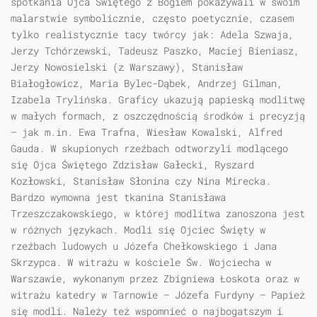
spotkania Ojca Świętego z Bogiem pokazywali w swoim
malarstwie symbolicznie, często poetycznie, czasem
tylko realistycznie tacy twórcy jak: Adela Szwaja,
Jerzy Tchórzewski, Tadeusz Paszko, Maciej Bieniasz,
Jerzy Nowosielski (z Warszawy), Stanisław
Białogłowicz, Maria Bylec-Dąbek, Andrzej Gilman,
Izabela Trylińska. Graficy ukazują papieską modlitwę
w małych formach, z oszczędnością środków i precyzją
— jak m.in. Ewa Trafna, Wiesław Kowalski, Alfred
Gauda. W skupionych rzeźbach odtworzyli modlącego
się Ojca Świętego Zdzisław Gałecki, Ryszard
Kozłowski, Stanisław Słonina czy Nina Mirecka.
Bardzo wymowna jest tkanina Stanisława
Trzeszczakowskiego, w której modlitwa zanoszona jest
w różnych językach. Modli się Ojciec Święty w
rzeźbach ludowych u Józefa Chełkowskiego i Jana
Skrzypca. W witrażu w kościele Św. Wojciecha w
Warszawie, wykonanym przez Zbigniewa Łoskota oraz w
witrażu katedry w Tarnowie — Józefa Furdyny — Papież
się modli. Należy też wspomnieć o najbogatszym i