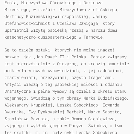
Erola, Mieczysława Górowskiego i Dariusza
Mireckiego, w rzeźbie: Mieczysława Zielińskiego,
Gertrudy Kuziemskiej-Wilczopolskiej, Janiny
Stefanowicz-Schmidt i Czesława Dźwigaja, który
upamiętnił wizytę papieską rzeźbą w narożu domu
katechetyczno-duszpasterskiego w Tarnowie.
Są to dzieła sztuki, których nie można inaczej
nazwać, jak „Jan Paweł II i Polska. Papież związany
jest nierozdzielnie z Ojczyzną, co zresztą sam stale
podkreśla w swych wypowiedziach, z jej radościami,
zmartwieniami, przeżyciami, często tragediami.
Artyści wiedzą o tej papieskiej miłości i oddaniu.
Dramatyczne i pełne wymowy są dzieła z okresu stanu
wojennego. Świadczą o tym obrazy Marka Budzińskiego,
Aleksandry Krupskiej, Leszka Sobockiego, Edwarda
Dwurnika, Ewy Dyakowskiej-Berbeki, Marka Sapetto,
Stanisława Mazusia, a także Romana Cieślewicza,
żyjącego i wykładającego w Paryżu. Świadczą o tym
też grafiki, m. in. cały cykl Leszka Sobockiego,