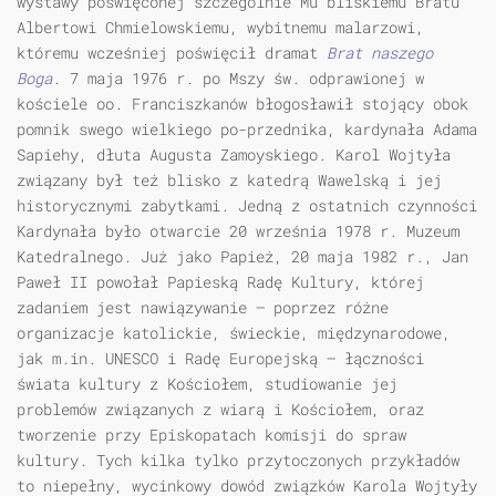
wystawy poświęconej szczególnie Mu bliskiemu Bratu
Albertowi Chmielowskiemu, wybitnemu malarzowi,
któremu wcześniej poświęcił dramat
Brat naszego
Boga
. 7 maja 1976 r. po Mszy św. odprawionej w
kościele oo. Franciszkanów błogosławił stojący obok
pomnik swego wielkiego po-przednika, kardynała Adama
Sapiehy, dłuta Augusta Zamoyskiego. Karol Wojtyła
związany był też blisko z katedrą Wawelską i jej
historycznymi zabytkami. Jedną z ostatnich czynności
Kardynała było otwarcie 20 września 1978 r. Muzeum
Katedralnego. Już jako Papież, 20 maja 1982 r., Jan
Paweł II powołał Papieską Radę Kultury, której
zadaniem jest nawiązywanie — poprzez różne
organizacje katolickie, świeckie, międzynarodowe,
jak m.in. UNESCO i Radę Europejską — łączności
świata kultury z Kościołem, studiowanie jej
problemów związanych z wiarą i Kościołem, oraz
tworzenie przy Episkopatach komisji do spraw
kultury. Tych kilka tylko przytoczonych przykładów
to niepełny, wycinkowy dowód związków Karola Wojtyły