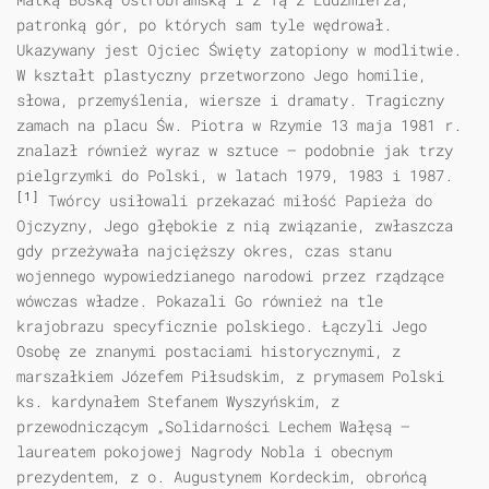
patronką gór, po których sam tyle wędrował.
Ukazywany jest Ojciec Święty zatopiony w modlitwie.
W kształt plastyczny przetworzono Jego homilie,
słowa, przemyślenia, wiersze i dramaty. Tragiczny
zamach na placu Św. Piotra w Rzymie 13 maja 1981 r.
znalazł również wyraz w sztuce — podobnie jak trzy
pielgrzymki do Polski, w latach 1979, 1983 i 1987.
[1]
Twórcy usiłowali przekazać miłość Papieża do
Ojczyzny, Jego głębokie z nią związanie, zwłaszcza
gdy przeżywała najcięższy okres, czas stanu
wojennego wypowiedzianego narodowi przez rządzące
wówczas władze. Pokazali Go również na tle
krajobrazu specyficznie polskiego. Łączyli Jego
Osobę ze znanymi postaciami historycznymi, z
marszałkiem Józefem Piłsudskim, z prymasem Polski
ks. kardynałem Stefanem Wyszyńskim, z
przewodniczącym „Solidarności Lechem Wałęsą —
laureatem pokojowej Nagrody Nobla i obecnym
prezydentem, z o. Augustynem Kordeckim, obrońcą