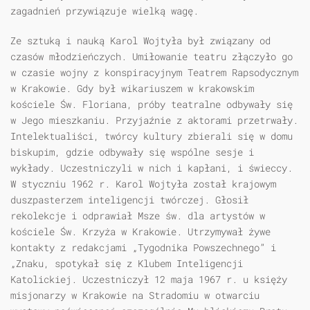
zagadnień przywiązuje wielką wagę.
Ze sztuką i nauką Karol Wojtyła był związany od
czasów młodzieńczych. Umiłowanie teatru złączyło go
w czasie wojny z konspiracyjnym Teatrem Rapsodycznym
w Krakowie. Gdy był wikariuszem w krakowskim
kościele Św. Floriana, próby teatralne odbywały się
w Jego mieszkaniu. Przyjaźnie z aktorami przetrwały.
Intelektualiści, twórcy kultury zbierali się w domu
biskupim, gdzie odbywały się wspólne sesje i
wykłady. Uczestniczyli w nich i kapłani, i świeccy.
W styczniu 1962 r. Karol Wojtyła został krajowym
duszpasterzem inteligencji twórczej. Głosił
rekolekcje i odprawiał Msze św. dla artystów w
kościele Św. Krzyża w Krakowie. Utrzymywał żywe
kontakty z redakcjami „Tygodnika Powszechnego” i
„Znaku, spotykał się z Klubem Inteligencji
Katolickiej. Uczestniczył 12 maja 1967 r. u księży
misjonarzy w Krakowie na Stradomiu w otwarciu