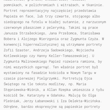
pomnikach, w polichromiach i witrażach, w tkaninie.
Portret reprezentacyjny najczęściej przedstawia
Papieża en face, lub trzy czwarte, stojącego albo
siedzącego na fotelu w białej sutannie, z narzuconym
czerwonym płaszczem z pelerynką. Takimi są prace
Janusza Strzałeckiego, Jana Przełomca, Stanisława
Bobera i Alojzego Wierzgonia oraz Zygmunta Czyża. W
konwencji hiperrealistycznej są utrzymane portrety
Zofii Szaster, Andrzeja Sadowskiego, Wojciecha
Kotlewskiego czy Hanny Keller-Tomaszewskiej. U
Zygmunta Malinowskiego Papież rozwiera ramiona, by
nimi wszystkich ogarnąć. Ten właśnie portret był
wystawiony na fasadzie kościoła w Nowym Targu w
czasie pierwszej Pielgrzymki. Portretują Ojca
Świętego na tle tekstu modlitwy, np. Maria
Stępniewska-Wiśnik, a Allan Rzepka umieszcza z tyłu
kościół Sw. Katarzyny w Gdańsku. Malują Go Olga
Pleśniak, Jerzy Łabanowski i Iza Delekta-Wicińska.
Odrębne, bardzo ekspresyjne są papieskie portrety