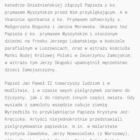
katedrze Gnieźnieńskiej złączył Papieża z ks.
prymasem Wyszyńskim przed Nim przyklękającym. A w
tkaninie spotkanie z ks. Prymasem odtworzyły s.
Małgorzata Bogucka i Janina Morawska. Ukazano też
Papieża z ks. prymasem Wyszyńskim i otoczonym
dziećmi na fresku Jerzego Lubańskiego w kościele
parafialnym w Luszowicach, oraz w witrażu kościoła
Matki Bożej Królowej Polski w Zwierzyńcu Zamojskim;
w witrażu tym Jerzy Skąpski upamiętnił męczeństwo
dzieci Zamojszczyzny.
Papież Jan Paweł II towarzyszy ludziom i w
modlitwie, i w czasie swych pielgrzymek zarówno do
Ojczyzny, jak i do różnych innych części świata. Gdy
wysiada z samolotu wszędzie całuje ziemię.
Wyrzeźbiła to przyklęknięcie Papieża Krystyna Jeż-
Kręcicka. Artyści niejednokrotnie przedstawiali
pielgrzymowanie papieskie, m.in. w malarstwie
Krystyna Zawadzka, Jerzy Nowosielski (z Warszawy),