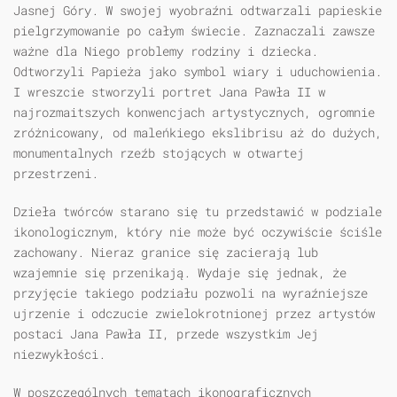
Jasnej Góry. W swojej wyobraźni odtwarzali papieskie
pielgrzymowanie po całym świecie. Zaznaczali zawsze
ważne dla Niego problemy rodziny i dziecka.
Odtworzyli Papieża jako symbol wiary i uduchowienia.
I wreszcie stworzyli portret Jana Pawła II w
najrozmaitszych konwencjach artystycznych, ogromnie
zróżnicowany, od maleńkiego ekslibrisu aż do dużych,
monumentalnych rzeźb stojących w otwartej
przestrzeni.
Dzieła twórców starano się tu przedstawić w podziale
ikonologicznym, który nie może być oczywiście ściśle
zachowany. Nieraz granice się zacierają lub
wzajemnie się przenikają. Wydaje się jednak, że
przyjęcie takiego podziału pozwoli na wyraźniejsze
ujrzenie i odczucie zwielokrotnionej przez artystów
postaci Jana Pawła II, przede wszystkim Jej
niezwykłości.
W poszczególnych tematach ikonograficznych