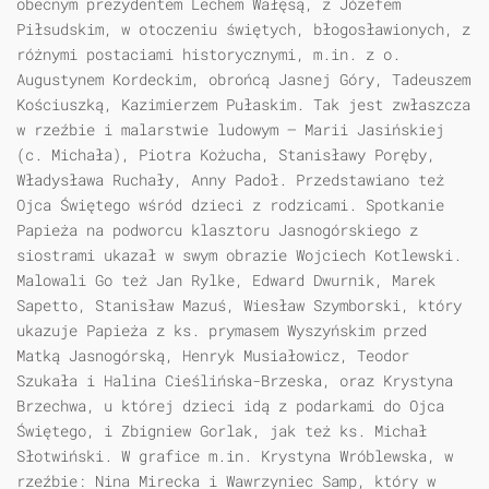
obecnym prezydentem Lechem Wałęsą, z Józefem
Piłsudskim, w otoczeniu świętych, błogosławionych, z
różnymi postaciami historycznymi, m.in. z o.
Augustynem Kordeckim, obrońcą Jasnej Góry, Tadeuszem
Kościuszką, Kazimierzem Pułaskim. Tak jest zwłaszcza
w rzeźbie i malarstwie ludowym — Marii Jasińskiej
(c. Michała), Piotra Kożucha, Stanisławy Poręby,
Władysława Ruchały, Anny Padoł. Przedstawiano też
Ojca Świętego wśród dzieci z rodzicami. Spotkanie
Papieża na podworcu klasztoru Jasnogórskiego z
siostrami ukazał w swym obrazie Wojciech Kotlewski.
Malowali Go też Jan Rylke, Edward Dwurnik, Marek
Sapetto, Stanisław Mazuś, Wiesław Szymborski, który
ukazuje Papieża z ks. prymasem Wyszyńskim przed
Matką Jasnogórską, Henryk Musiałowicz, Teodor
Szukała i Halina Cieślińska-Brzeska, oraz Krystyna
Brzechwa, u której dzieci idą z podarkami do Ojca
Świętego, i Zbigniew Gorlak, jak też ks. Michał
Słotwiński. W grafice m.in. Krystyna Wróblewska, w
rzeźbie: Nina Mirecka i Wawrzyniec Samp, który w