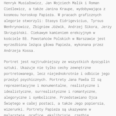
Henryk Musiałowicz, Jan Wojciech Malik i Roman
Cieślewicz, a także Janina Kraupe, wydobywająca z
kosmosu horoskop Papieża. W pracach graficznych
alegorie stworzyli: Stasys Eidrigevicius, Tyrsus
Wenhrynowicz, Zbigniew Jóźwik, Andrzej Sikora, Jerzy
Skrzypiński. Ciekawym kamieniem erekcyjnym w
kościele Bł. Powstańców Polskich w Warszawie jest
wyrzeźbiona leżąca głowa Papieża, wykonana przez
Andrzeja Kossa.
Portret jest najtrudniejszy ze wszystkich dyscyplin
sztuki. Ukazuje nie tylko cechy zewnętrzne
portretowanego, lecz niejednokrotnie i odbicie jego
przeżyć psychicznych. Portrety Jana Pawła II są
reprezentacyjne i monumentalne, realistyczne i
idealistyczne, surrealistyczne i romantyczne,
alegoryczne i symboliczne. Przedstawiano Ojca
Świętego w całej postaci, a także Jego popiersia,
wizerunki. Portrety Papieża są ukazywane w
malarstwie, grafice, ekslibrisie, rzeźbie,