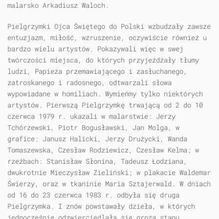
malarsko Arkadiusz Waloch.
Pielgrzymki Ojca Świętego do Polski wzbudzały zawsze
entuzjazm, miłość, wzruszenie, oczywiście również u
bardzo wielu artystów. Pokazywali więc w swej
twórczości miejsca, do których przyjeżdżały tłumy
ludzi, Papieża przemawiającego i zasłuchanego,
zatroskanego i radosnego, odtwarzali słowa
wypowiadane w homiliach. Wymieńmy tylko niektórych
artystów. Pierwszą Pielgrzymkę trwającą od 2 do 10
czerwca 1979 r. ukazali w malarstwie: Jerzy
Tchórzewski, Piotr Bogusławski, Jan Molga, w
grafice: Janusz Halicki, Jerzy Drużycki, Wanda
Tomaszewska, Czesław Rodziewicz, Czesław Kelma; w
rzeźbach: Stanisław Słonina, Tadeusz Łodziana,
dwukrotnie Mieczysław Zieliński; w plakacie Waldemar
Świerzy, oraz w tkaninie Maria Sztajerwald. W dniach
od 16 do 23 czerwca 1983 r. odbyła się druga
Pielgrzymka. I znów powstawały dzieła, w których
jednocześnie odzwierciedlała się groza stanu