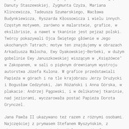
Danuty Staszewskiej, Zygmunta Czyża, Mariana
Klincewicza, Tadeusza Szumarskiego, Wacława
Budynkiewicza, Ryszarda Kłossowicza i wielu innych.
Częstym motywem, zarówno w malarstwie, grafice, w
ekslibrisie, a nawet w tkaninie jest pejzaż polski.
Twórcy pokazywali Ojca Świętego głównie w Jego
ukochanych Tatrach; motyw ten znajdujemy w obrazach
Arkadiusza Walocha, Ewy Dyakowskiej-Berbeki, w dużym
gobelinie Ewy Januszkowskiej wiszącym w „Księżówce”
w Zakopanem, w sali o pięknym drewnianym wystroju
autorstwa Józefa Kulona. W grafice przedstawiali
Papieża w górach i na tle krajobrazu Jerzy Drużycki
i Bogusław Cedzyński, Jan Różański i Anna Górska, w
plakacie: Andrzej Pągowski, i w delikatnej tkaninie,
nad jeziorami, wyczarowała postać Papieża Dorota
Grynczel.
Jana Pawła II ukazywano też razem z różnymi osobami.
Najczęściej z prymasem Stefanem Wyszyńskim, z