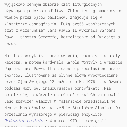
wyjątkowo cennym zbiorze szat liturgicznych
używanych podczas modlitwy. Zbiór ten, gromadzony od
wieków przez ojców paulinów, znajduje się w
klasztorze Jasnogórskim. Dużą część współczesnych
szat z wizerunkiem Jana Pawła II wykonała Barbara
Rawa - siostra Genowefa, karmelitanka od Dzieciątka
Jezus.
Homilie, encykliki, przemówienia, poematy i dramaty
księdza, a potem kardynała Karola Wojtyły i wreszcie
Papieża Jana Pawła II są często przedstawiane przez
twórców. Ilustrowane są słynne słowa wypowiedziane
przez Ojca Świętego 22 października 1978 r. w Rzymie
podczas Mszy św. inaugurującej pontyfikat: „Nie
bójcie się, otwórzcie na oścież drzwi Chrystusowi i
Jego zbawczej władzy! W malarstwie przedstawił je
Henryk Musiałowicz, w rzeźbie Stanisław Słonina. Do
przesłania wyrażonego w pierwszej encyklice
Redemptor hominis
z 4 marca 1979 r. nawiązali