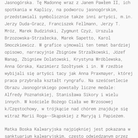
Jasnogórska. Tę Madonnę wraz z Janem Pawłem II, ich
spotkania w Kaplicy, na podworcu jasnogórskim,
przedstawiali symbolicznie także inni artyści, m.in.
Jerzy Duda-Gracz, Franciszek Fellmann, Jerzy T.
Mróz, Marek Budziński, Zygmunt Czyż, Urszula
Brzozowska-Strzałecka, Marek Sapetto, Karol
Smoczkiewicz. W grafice ujmowali ten temat bardziej
opisowo, narracyjnie Zbigniew Strzałkowski, Józef
Wanag, Zbigniew Dolatowski, Krystyna Wróblewska,
Anna Górska, Kazimierz Szołtysek i in. W rzeźbie
wybijali się artyści tacy jak Anna Praxmayer, której
praca przybrała kształt ryngrafu. Na sześćsetlecie
Obrazu Jasnogórskiego powstały liczne medale:
Alfredy Poznańskiej, Stanisława Sikory i wielu
innych. W kościele Bożego Ciała we Wrzosowej
k/Częstochowy, w trójkącie nad chórem znajduje się
witraż Marii Roga--Skąpskiej z Maryją i Papieżem.
Matka Boska Kalwaryjska najpiękniej jest pokazana w
sanktuarium kalwaryjskim, często odwiedzanym przez