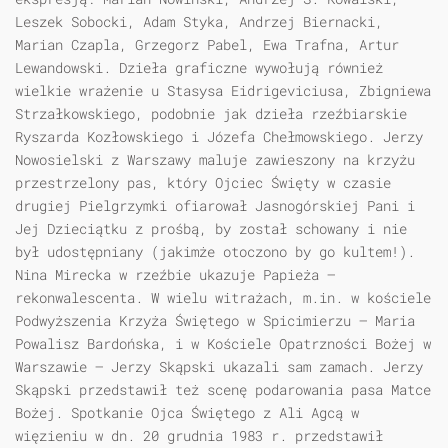
Leszek Sobocki, Adam Styka, Andrzej Biernacki,
Marian Czapla, Grzegorz Pabel, Ewa Trafna, Artur
Lewandowski. Dzieła graficzne wywołują również
wielkie wrażenie u Stasysa Eidrigeviciusa, Zbigniewa
Strzałkowskiego, podobnie jak dzieła rzeźbiarskie
Ryszarda Kozłowskiego i Józefa Chełmowskiego. Jerzy
Nowosielski z Warszawy maluje zawieszony na krzyżu
przestrzelony pas, który Ojciec Święty w czasie
drugiej Pielgrzymki ofiarował Jasnogórskiej Pani i
Jej Dzieciątku z prośbą, by został schowany i nie
był udostępniany (jakimże otoczono by go kultem!).
Nina Mirecka w rzeźbie ukazuje Papieża —
rekonwalescenta. W wielu witrażach, m.in. w kościele
Podwyższenia Krzyża Świętego w Spicimierzu — Maria
Powalisz Bardońska, i w Kościele Opatrzności Bożej w
Warszawie — Jerzy Skąpski ukazali sam zamach. Jerzy
Skąpski przedstawił też scenę podarowania pasa Matce
Bożej. Spotkanie Ojca Świętego z Ali Agcą w
więzieniu w dn. 20 grudnia 1983 r. przedstawił