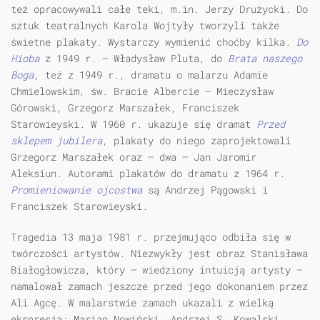
też opracowywali całe teki, m.in. Jerzy Drużycki. Do
sztuk teatralnych Karola Wojtyły tworzyli także
świetne plakaty. Wystarczy wymienić choćby kilka.
Do
Hioba
z 1949 r. — Władysław Pluta, do
Brata naszego
Boga
, też z 1949 r., dramatu o malarzu Adamie
Chmielowskim, św. Bracie Albercie — Mieczysław
Górowski, Grzegorz Marszałek, Franciszek
Starowieyski. W 1960 r. ukazuje się dramat
Przed
sklepem jubilera
, plakaty do niego zaprojektowali
Grzegorz Marszałek oraz — dwa — Jan Jaromir
Aleksiun. Autorami plakatów do dramatu z 1964 r.
Promieniowanie ojcostwa
są Andrzej Pągowski i
Franciszek Starowieyski.
Tragedia 13 maja 1981 r. przejmująco odbiła się w
twórczości artystów. Niezwykły jest obraz Stanisława
Białogłowicza, który — wiedziony intuicją artysty —
namalował zamach jeszcze przed jego dokonaniem przez
Ali Agcę. W malarstwie zamach ukazali z wielką
ekspresją: Marian Nowiński, Andrzej S. Kowalski,