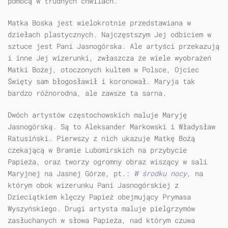
pomocą w trudnych chwilach.
Matka Boska jest wielokrotnie przedstawiana w
dziełach plastycznych. Najczęstszym Jej odbiciem w
sztuce jest Pani Jasnogórska. Ale artyści przekazują
i inne Jej wizerunki, zwłaszcza że wiele wyobrażeń
Matki Bożej, otoczonych kultem w Polsce, Ojciec
Święty sam błogosławił i koronował. Maryja tak
bardzo różnorodna, ale zawsze ta sarna.
Dwóch artystów częstochowskich maluje Maryję
Jasnogórską. Są to Aleksander Markowski i Władysław
Ratusiński. Pierwszy z nich ukazuje Matkę Bożą
czekającą w Bramie Lubomirskich na przybycie
Papieża, oraz tworzy ogromny obraz wiszący w sali
Maryjnej na Jasnej Górze, pt.:
W środku nocy
, na
którym obok wizerunku Pani Jasnogórskiej z
Dzieciątkiem klęczy Papież obejmujący Prymasa
Wyszyńskiego. Drugi artysta maluje pielgrzymów
zasłuchanych w słowa Papieża, nad którym czuwa