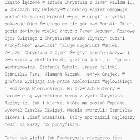
Często łączono w sztuce Chrystusa z Janem Pawłem II.
W obrazach Izy Delekty-Wicińskiej Papież obejmuje
postać Chrystusa Frasobliwego, w drugim artystka
pokazuje Ojca Świętego na tle gór nad Morskim Okiem,
gdzie dominuje wielki krzyż z Panem Jezusem. Rozmowę
Ojca Świętego z Chrystusem przed słynącym cudami
Krucyfiksem Wawelskim maluje Eugeniusz Waniek.
Związki Chrystusa z Ojcem Świętym często ukazywali,
zwłaszcza w ekslibrisach, graficy jak m.in. Tyrsus
Wenhrynowicz, Stefania Buholc, Janusz Halicki,
Stanisław Para, Klemens Raczak, Henryk Grajek. W
grafice wybijają się prace Apoloniusza Węgłowskiego
i Andrzeja Biernackiego. Na drzwiach katedry w
Tarnowie są wyrzeźbione sceny z życia Chrystusa.
Rzeźby te, jak i klamkę, która ma postać Papieża,
wykonał Czesław Dźwigaj. Medale tworzyli: Stanisław
Sikora i Józef Stasiński, który sporządził najlepszy
medal na każdy rok pontyfikatu.
Temat tak wielki jak Eucharystia nieczęsto jest