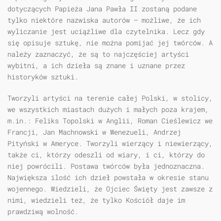
dotyczących Papieża Jana Pawła II zostaną podane
tylko niektóre nazwiska autorów — możliwe, że ich
wyliczanie jest uciążliwe dla czytelnika. Lecz gdy
się opisuje sztukę, nie można pomijać jej twórców. A
należy zaznaczyć, że są to najczęściej artyści
wybitni, a ich dzieła są znane i uznane przez
historyków sztuki.
Tworzyli artyści na terenie całej Polski, w stolicy,
we wszystkich miastach dużych i małych poza krajem,
m.in.: Feliks Topolski w Anglii, Roman Cieślewicz we
Francji, Jan Machnowski w Wenezueli, Andrzej
Pityński w Ameryce. Tworzyli wierzący i niewierzący,
także ci, którzy odeszli od wiary, i ci, którzy do
niej powrócili. Postawa twórców była jednoznaczna.
Największa ilość ich dzieł powstała w okresie stanu
wojennego. Wiedzieli, że Ojciec Święty jest zawsze z
nimi, wiedzieli też, że tylko Kościół daje im
prawdziwą wolność.