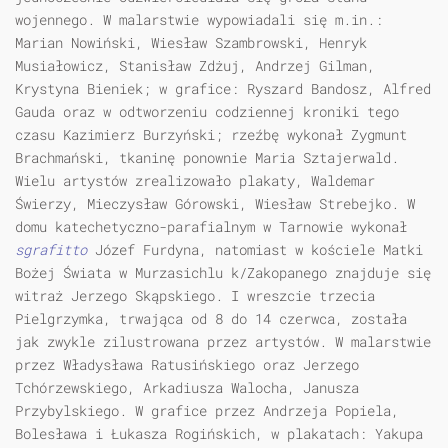
wojennego. W malarstwie wypowiadali się m.in.:
Marian Nowiński, Wiesław Szambrowski, Henryk
Musiałowicz, Stanisław Zdżuj, Andrzej Gilman,
Krystyna Bieniek; w grafice: Ryszard Bandosz, Alfred
Gauda oraz w odtworzeniu codziennej kroniki tego
czasu Kazimierz Burzyński; rzeźbę wykonał Zygmunt
Brachmański, tkaninę ponownie Maria Sztajerwald.
Wielu artystów zrealizowało plakaty, Waldemar
Świerzy, Mieczysław Górowski, Wiesław Strebejko. W
domu katechetyczno-parafialnym w Tarnowie wykonał
sgrafitto
Józef Furdyna, natomiast w kościele Matki
Bożej Świata w Murzasichlu k/Zakopanego znajduje się
witraż Jerzego Skąpskiego. I wreszcie trzecia
Pielgrzymka, trwająca od 8 do 14 czerwca, została
jak zwykle zilustrowana przez artystów. W malarstwie
przez Władysława Ratusińskiego oraz Jerzego
Tchórzewskiego, Arkadiusza Walocha, Janusza
Przybylskiego. W grafice przez Andrzeja Popiela,
Bolesława i Łukasza Rogińskich, w plakatach: Yakupa