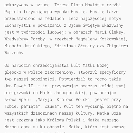
pokazywany w sztuce. Teresa Plata-Nowińska rzeźbi
Papieża trzymającego wysoko Hostię. Hostię także
przedstawiono na medalach. Lecz najczęściej motyw
Eucharystii w powiązaniu z Ojcem Świętym ukazywany
jest w twórczości ludowej: w obrazach Marii Oleksy,
Władysławy Poręby, w rzeźbach Magdaleny Kotkowskiej,
Michała Jasińskiego, Zdzisława Słoniny czy Zbigniewa
Warzechy.
Od narodzin chrześcijaństwa kult Matki Bożej,
głęboko w Polsce zakorzeniony, stworzył specyficzny
typ naszej pobożności. Potwierdził to mocno także
Jan Paweł II, m.in. przybywając podczas każdej swej
pielgrzymki do Matki Jasnogórskiej, powtarzając
słowa Apelu: „Maryjo, Królowo Polski, jestem przy
Tobie, pamiętam, czuwam. Kult ten wycisnął piętno na
wszystkich dziedzinach naszej kultury. Matka Boża
jest czczona jako Królowa Polski i Matka naszego
Narodu dana mu ku obronie, Matka, która jest zawsze