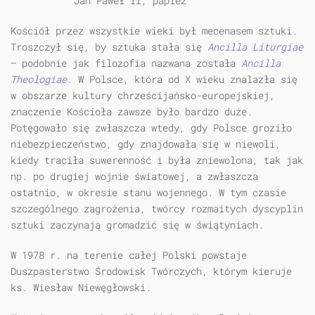
Jan Paweł II, papież
Kościół przez wszystkie wieki był mecenasem sztuki.
Troszczył się, by sztuka stała się
Ancilla Liturgiae
— podobnie jak filozofia nazwana została
Ancilla
Theologiae
. W Polsce, która od X wieku znalazła się
w obszarze kultury chrześcijańsko-europejskiej,
znaczenie Kościoła zawsze było bardzo duże.
Potęgowało się zwłaszcza wtedy, gdy Polsce groziło
niebezpieczeństwo, gdy znajdowała się w niewoli,
kiedy traciła suwerenność i była zniewolona, tak jak
np. po drugiej wojnie światowej, a zwłaszcza
ostatnio, w okresie stanu wojennego. W tym czasie
szczególnego zagrożenia, twórcy rozmaitych dyscyplin
sztuki zaczynają gromadzić się w świątyniach.
W 1978 r. na terenie całej Polski powstaje
Duszpasterstwo Środowisk Twórczych, którym kieruje
ks. Wiesław Niewęgłowski.