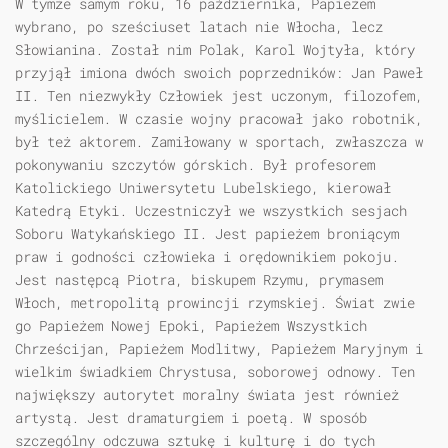
W tymże samym roku, 16 października, Papieżem
wybrano, po sześciuset latach nie Włocha, lecz
Słowianina. Został nim Polak, Karol Wojtyła, który
przyjął imiona dwóch swoich poprzedników: Jan Paweł
II. Ten niezwykły Człowiek jest uczonym, filozofem,
myślicielem. W czasie wojny pracował jako robotnik,
był też aktorem. Zamiłowany w sportach, zwłaszcza w
pokonywaniu szczytów górskich. Był profesorem
Katolickiego Uniwersytetu Lubelskiego, kierował
Katedrą Etyki. Uczestniczył we wszystkich sesjach
Soboru Watykańskiego II. Jest papieżem broniącym
praw i godności człowieka i orędownikiem pokoju.
Jest następcą Piotra, biskupem Rzymu, prymasem
Włoch, metropolitą prowincji rzymskiej. Świat zwie
go Papieżem Nowej Epoki, Papieżem Wszystkich
Chrześcijan, Papieżem Modlitwy, Papieżem Maryjnym i
wielkim świadkiem Chrystusa, soborowej odnowy. Ten
największy autorytet moralny świata jest również
artystą. Jest dramaturgiem i poetą. W sposób
szczególny odczuwa sztukę i kulturę i do tych