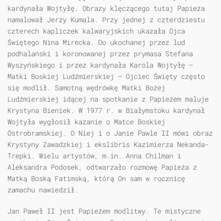
kardynała Wojtyłę. Obrazy klęczącego tutaj Papieża
namalował Jerzy Kumala. Przy jednej z czterdziestu
czterech kapliczek kalwaryjskich ukazała Ojca
Świętego Nina Mirecka. Do ukochanej przez lud
podhalański i koronowanej przez prymasa Stefana
Wyszyńskiego i przez kardynała Karola Wojtyłę —
Matki Boskiej Ludźmierskiej — Ojciec Święty często
się modlił. Samotną wędrówkę Matki Bożej
Ludźmierskiej idącej na spotkanie z Papieżem maluje
Krystyna Bieniek. W 1977 r. w Białymstoku kardynał
Wojtyła wygłosił kazanie o Matce Boskiej
Ostrobramskiej. O Niej i o Janie Pawle II mówi obraz
Krystyny Zawadzkiej i ekslibris Kazimierza Nekanda-
Trepki. Wielu artystów, m.in. Anna Chilman i
Aleksandra Podosek, odtwarzało rozmowę Papieża z
Matką Boską Fatimską, którą On sam w rocznicę
zamachu nawiedził.
Jan Paweł II jest Papieżem modlitwy. Te mistyczne