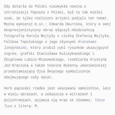
Gdy dotarła do Polski niezwykła nowina o
intronizacji Papieża z Polski, był to tak wielki
szok, że tylko nieliczni artyści podjęli ten temat.
Można wymienić m.in.: Edwarda Dwurnika, który w swój
ekspresjonistyczny obraz włączył młodzieńczą
fotografię Karola Wojtyły z ciotką Stefanią Wojtyła,
Feliksa Topolskiego z jego słynnymi
Kronikami
londyńskimi
, który zrobił cykl rysunków ukazujących
ingres, grafiki Stanisława Kulczykowskiego i
Zbigniewa Lubicz-Miszewskiego, rzeźbiarkę Krystynę
Jeż-Kręcicką a także tkaninę Bożenny Jewsiewickiej
przedstawiającą Ojca Świętego symbolicznie
obejmującego cały świat.
Herb papieski rzadko jest ukazywany samoistnie, lecz
w wielu obrazach, a zwłaszcza w witrażach i
polichromiach, pojawia się wraz ze słowami:
Totus
Tuus
z literą: M.