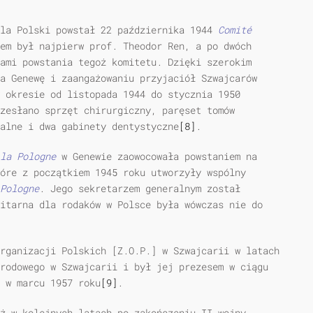
dla Polski powstał 22 października 1944
Comit
é
em był najpierw prof. Theodor Ren, a po dwóch
ami powstania tegoż komitetu. Dzięki szerokim
a Genewę i zaangażowaniu przyjaciół Szwajcarów
w okresie od listopada 1944 do stycznia 1950
rzesłano sprzęt chirurgiczny, paręset tomów
alne i dwa gabinety dentystyczne
[8]
.
la Pologne
w Genewie zaowocowała powstaniem na
óre z początkiem 1945 roku utworzyły wspólny
Pologne
. Jego sekretarzem generalnym został
itarna dla rodaków w Polsce była wówczas nie do
rganizacji Polskich [Z.O.P.] w Szwajcarii w latach
rodowego w Szwajcarii i był jej prezesem w ciągu
 w marcu 1957 roku
[9]
.
ż w kolejnych latach po zakończeniu II wojny