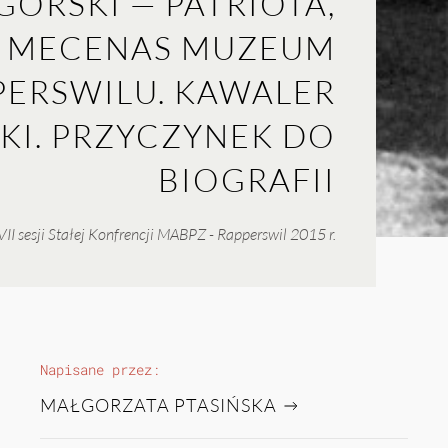
ÓRSKI — PATRIOTA,
I MECENAS MUZEUM
PERSWILU. KAWALER
KI. PRZYCZYNEK DO
BIOGRAFII
I sesji Stałej Konfrencji MABPZ - Rapperswil 2015 r.
Napisane przez:
MAŁGORZATA PTASIŃSKA