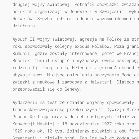
drugiej wojny światowej. Potrafił obowiązki związan
polskich organizacji w Genewie i w Szwajcarii, wyk
Helwetów. Służba ludziom, oddanie ważnym ideom i sp
działania.
Wybuch II wojny światowej, agresja na Polskę ze str
roku spowodowały kolejny exodus Polaków. Poza grani
Rumunii, gdzie zostały internowane, potem we Francj
Mościcki musiał ustąpić i wyznaczyć swego następcę,
rodziną tj. żoną, córką Heleną i zięciem Aleksandr
obywatelstwo. Miejsce osiedlenia prezydenta Mościck
związki z naukowe i zawodowe z Helwetami. Dlatego n
przeprowadził się do Genewy.
Wydarzenia na teatrze działań wojenny spowodowały, 
francusko-szwajcarską przekroczyła 2. Dywizja Strze
Prugar-Ketlinga oraz w dniach następnych żołnierze 
Konwencji Haskiej z 18 października 1907 roku oraz 
1929 roku ok. 12 tys. żołnierzy polskich z obu form
Szwajcarii i złożyło broń. Ich los był do końca wo