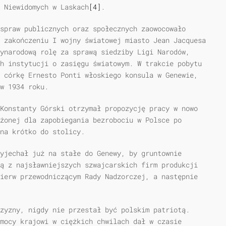
 Niewidomych w Laskach
[4]
.
spraw publicznych oraz społecznych zaowocowało
 zakończeniu I wojny światowej miasto Jean Jacquesa
ynarodową rolę za sprawą siedziby Ligi Narodów,
h instytucji o zasięgu światowym. W trakcie pobytu
 córkę Ernesto Ponti włoskiego konsula w Genewie,
w 1934 roku.
Konstanty Górski otrzymał propozycję pracy w nowo
żonej dla zapobiegania bezrobociu w Polsce po
na krótko do stolicy.
yjechał już na stałe do Genewy, by gruntownie
ą z najsławniejszych szwajcarskich firm produkcji
ierw przewodniczącym Rady Nadzorczej, a następnie
zyzny, nigdy nie przestał być polskim patriotą.
mocy krajowi w ciężkich chwilach dał w czasie