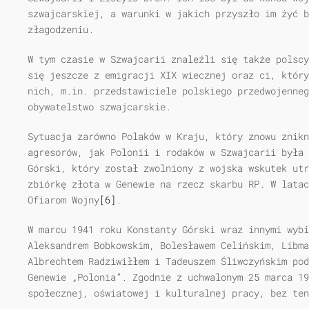
szwajcarskiej, a warunki w jakich przyszło im żyć b
złagodzeniu.
W tym czasie w Szwajcarii znaleźli się także polscy
się jeszcze z emigracji XIX wiecznej oraz ci, który
nich, m.in. przedstawiciele polskiego przedwojenneg
obywatelstwo szwajcarskie.
Sytuacja zarówno Polaków w Kraju, który znowu znik
agresorów, jak Polonii i rodaków w Szwajcarii była 
Górski, który został zwolniony z wojska wskutek utr
zbiórkę złota w Genewie na rzecz skarbu RP. W latac
Ofiarom Wojny
[6]
.
W marcu 1941 roku Konstanty Górski wraz innymi wybi
Aleksandrem Bobkowskim, Bolesławem Celińskim, Libma
Albrechtem Radziwiłłem i Tadeuszem Śliwczyńskim pod
Genewie „Polonia”. Zgodnie z uchwalonym 25 marca 1
społecznej, oświatowej i kulturalnej pracy, bez ten