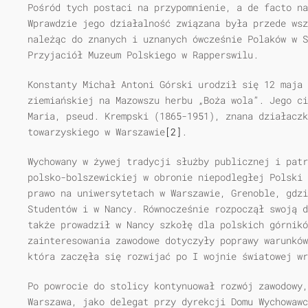
Pośród tych postaci na przypomnienie, a de facto n
Wprawdzie jego działalność związana była przede wsz
należąc do znanych i uznanych ówcześnie Polaków w S
Przyjaciół Muzeum Polskiego w Rapperswilu.
Konstanty Michał Antoni Górski urodził się 12 maja 
ziemiańskiej na Mazowszu herbu „Boża wola”. Jego ci
Maria, pseud. Krempski (1865-1951), znana działaczk
towarzyskiego w Warszawie
[2]
.
Wychowany w żywej tradycji służby publicznej i patr
polsko-bolszewickiej w obronie niepodległej Polski 
prawo na uniwersytetach w Warszawie, Grenoble, gdzi
Studentów i w Nancy. Równocześnie rozpoczął swoją d
także prowadził w Nancy szkołę dla polskich górnik
zainteresowania zawodowe dotyczyły poprawy warunków
która zaczęła się rozwijać po I wojnie światowej wr
Po powrocie do stolicy kontynuował rozwój zawodowy,
Warszawa, jako delegat przy dyrekcji Domu Wychowawc