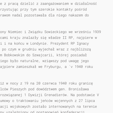
e z pracą dzielić z zaangażowaniem w działalność
orzystując przy tym szerokie kontakty pośród
rawom nadal pozostawała dla niego nakazem do
ony Niemiec i Związku Sowieckiego we wrześniu 1939
cami kraju znalazły się władze II RP, najpierw w
i i na końcu w Londynie. Prezydent RP Ignacy
 po czym w grudniu wyjechał wraz z najbliższą
em Bobkowskim do Szwajcarii, której posiadał
iego było naturalne, wziąwszy pod uwagę jego
ajpierw zamieszkał we Fryburgu, a `v 1940 roku
iż w nocy z 19 na 20 czerwca 1940 roku granicę
lców Pieszych pod dowództwem gen. Bronisława
rozwiązanej 1 Dywizji Grenadierów. Na podstawie V
umowy o traktowaniu jeńców wojennych z 27 lipca
acji wojskowych zostało internowanych na terenie
jny uzależniony od postanowień konfederacji