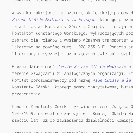
W wyniku zakrojonej na szeroką skalę akcję pomocy 
Suisse D’Aide Medicale a la Pologne
, którego prezes
latach został Konstanty.Górski. Obaj byli inicjator
kontaktom Konstantego Górskiego, wykraczających poz
zebrano dla Polaków i wysłano własnym transportem 
lekarstwa na poważną sumę 1.028.255 CHF. Ponadto p
literatury medycznej oraz urządzono dwie sale szpit
Prężna działalność
Comit
é
Suisse D’Aide Medicale a 
terenie Szwajcarii 22 analogicznych organizacji, kt
komitet porozumiewawczy pod nazwą
Aide Suisse a la 
Konstanty Górski, którego pomoc charytatywna, human
przecenienia.
Ponadto Konstanty Górski był wiceprezesem Związku O
1947-1949; należał do założycieli Komisji Skarbu Na
sześciu lat, aż do zawieszenia działalności Komisji
Organizowanie pomocy materialnej kontynuował równie