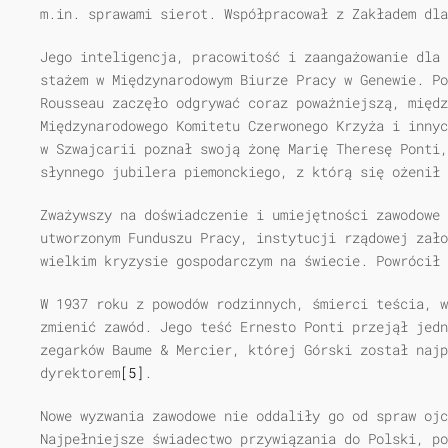
m.in. sprawami sierot. Współpracował z Zakładem dla
Jego inteligencja, pracowitość i zaangażowanie dla 
stażem w Międzynarodowym Biurze Pracy w Genewie. Po
Rousseau zaczęło odgrywać coraz poważniejszą, międz
Międzynarodowego Komitetu Czerwonego Krzyża i innyc
w Szwajcarii poznał swoją żonę Marię Theresę Ponti,
słynnego jubilera piemonckiego, z którą się ożenił 
Zważywszy na doświadczenie i umiejętności zawodowe 
utworzonym Funduszu Pracy, instytucji rządowej zało
wielkim kryzysie gospodarczym na świecie. Powrócił 
W 1937 roku z powodów rodzinnych, śmierci teścia, w
zmienić zawód. Jego teść Ernesto Ponti przejął jedn
zegarków Baume & Mercier, której Górski został najp
dyrektorem
[5]
.
Nowe wyzwania zawodowe nie oddaliły go od spraw ojc
Najpełniejsze świadectwo przywiązania do Polski, po