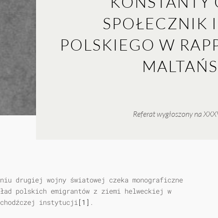
KONSTANTY G
SPOŁECZNIK 
POLSKIEGO W RAP
MALTAŃS
Referat wygłoszony na XXXVI
niu drugiej wojny światowej czeka monograficzne
ład polskich emigrantów z ziemi helweckiej w
chodźczej instytucji
[1]
.