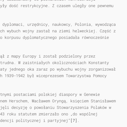
yły dość restrykcyjne. Z czasem uległy one pewnemu
 dyplomaci, urzędnicy, naukowcy, Polonia, wywodząca
ch wybuch wojny zastał na ziemi helweckiej. Część z
o korpusu dyplomatycznego posiadała równocześnie
nął z mapy Europy i został podzielony przez
trudna. W zaistniałych okolicznościach Konstanty
aty jednego oka zaraz po wybuchu wojny zorganizował
h 1939-1942 był wiceprezesem Towarzystwa Pomocy
tnymi postaciami polskiej diaspory w Genewie
nem Herschem, Wacławem Oryngą, księciem Stanisławem
jęli decyzję o powołaniu Stowarzyszenia Polaków w
943 roku statutem zmierzało ono „do wspólnej
dencji politycznej i partyjnej”
[7]
.