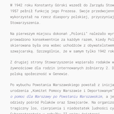
W 1942 roku Konstanty Górski wszedł do Zarządu Stow
1957 pełnił funkcję jego Prezesa. Swoje przedwojenn
wykorzystał na rzecz diaspory polskiej, przyczynia
Stowarzyszenia.
Na pierwszym miejscu dokonań „Polonii” należało wyr
prowadzono konsekwentnie za każdym razem, kiedy Pol
skierowana była ona wobec uchodźców z obywatelstwem
szwajcarską. Szczególnie, że w samym tylko 1942 rok
Z drugiej strony Stowarzyszenie wspierało rodaków w
żywnościowe dla rodzin internowanych żołnierzy 2. D
polską społeczność w Genewie.
Po wybuchu Powstania Warszawskiego powstał z inicj
urodzenia „Komitet Pomocy Warszawie i Deportowanym
o pomoc dla Warszawy po Powstaniu Warszawskim
, a je
odzieży pośród Polaków oraz Szwajcarów. Na organizo
tragiczny los, cierpienia i niedostatek ludności cy
Gubernatorstwie u schyłku II wojny światowej.