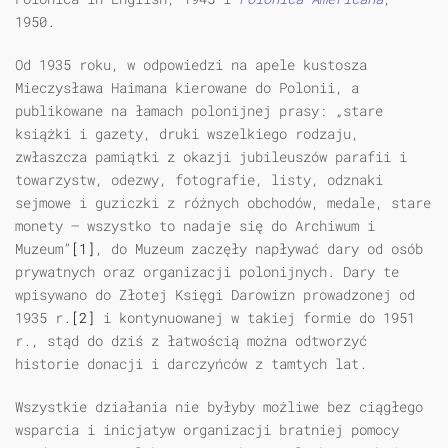
1950.
Od 1935 roku, w odpowiedzi na apele kustosza
Mieczysława Haimana kierowane do Polonii, a
publikowane na łamach polonijnej prasy: „stare
książki i gazety, druki wszelkiego rodzaju,
zwłaszcza pamiątki z okazji jubileuszów parafii i
towarzystw, odezwy, fotografie, listy, odznaki
sejmowe i guziczki z różnych obchodów, medale, stare
monety — wszystko to nadaje się do Archiwum i
Muzeum”
[1]
, do Muzeum zaczęły napływać dary od osób
prywatnych oraz organizacji polonijnych. Dary te
wpisywano do Złotej Księgi Darowizn prowadzonej od
1935 r.
[2]
i kontynuowanej w takiej formie do 1951
r., stąd do dziś z łatwością można odtworzyć
historie donacji i darczyńców z tamtych lat.
Wszystkie działania nie byłyby możliwe bez ciągłego
wsparcia i inicjatyw organizacji bratniej pomocy