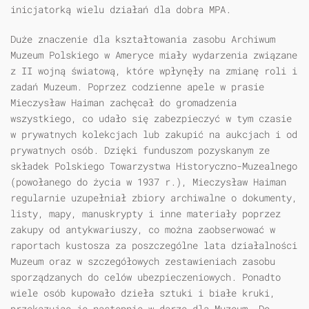
inicjatorką wielu działań dla dobra MPA.
Duże znaczenie dla kształtowania zasobu Archiwum
Muzeum Polskiego w Ameryce miały wydarzenia związane
z II wojną światową, które wpłynęły na zmianę roli i
zadań Muzeum. Poprzez codzienne apele w prasie
Mieczysław Haiman zachęcał do gromadzenia
wszystkiego, co udało się zabezpieczyć w tym czasie
w prywatnych kolekcjach lub zakupić na aukcjach i od
prywatnych osób. Dzięki funduszom pozyskanym ze
składek Polskiego Towarzystwa Historyczno-Muzealnego
(powołanego do życia w 1937 r.), Mieczysław Haiman
regularnie uzupełniał zbiory archiwalne o dokumenty,
listy, mapy, manuskrypty i inne materiały poprzez
zakupy od antykwariuszy, co można zaobserwować w
raportach kustosza za poszczególne lata działalności
Muzeum oraz w szczegółowych zestawieniach zasobu
sporządzanych do celów ubezpieczeniowych. Ponadto
wiele osób kupowało dzieła sztuki i białe kruki,
przekazując je następnie w darze dla Muzeum. Do