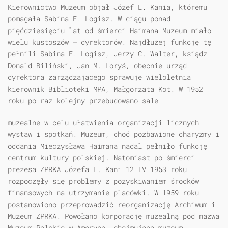
Kierownictwo Muzeum objął Józef L. Kania, któremu
pomagała Sabina F. Logisz. W ciągu ponad
pięćdziesięciu lat od śmierci Haimana Muzeum miało
wielu kustoszów — dyrektorów. Najdłużej funkcję tę
pełnili Sabina F. Logisz, Jerzy C. Walter, ksiądz
Donald Biliński, Jan M. Loryś, obecnie urząd
dyrektora zarządzającego sprawuje wieloletnia
kierownik Biblioteki MPA, Małgorzata Kot. W 1952
roku po raz kolejny przebudowano sale
muzealne w celu ułatwienia organizacji licznych
wystaw i spotkań. Muzeum, choć pozbawione charyzmy i
oddania Mieczysława Haimana nadal pełniło funkcję
centrum kultury polskiej. Natomiast po śmierci
prezesa ZPRKA Józefa L. Kani 12 IV 1953 roku
rozpoczęły się problemy z pozyskiwaniem środków
finansowych na utrzymanie placówki. W 1959 roku
postanowiono przeprowadzić reorganizację Archiwum i
Muzeum ZPRKA. Powołano korporację muzealną pod nazwą
Muzeum Polskie w Ameryce, obejmująca muzeum,