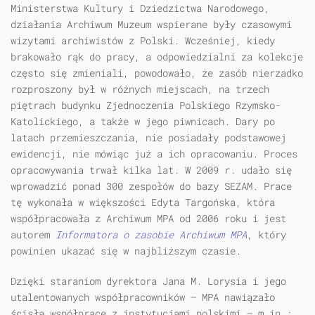
Ministerstwa Kultury i Dziedzictwa Narodowego,
działania Archiwum Muzeum wspierane były czasowymi
wizytami archiwistów z Polski. Wcześniej, kiedy
brakowało rąk do pracy, a odpowiedzialni za kolekcje
często się zmieniali, powodowało, że zasób nierzadko
rozproszony był w różnych miejscach, na trzech
piętrach budynku Zjednoczenia Polskiego Rzymsko-
Katolickiego, a także w jego piwnicach. Dary po
latach przemieszczania, nie posiadały podstawowej
ewidencji, nie mówiąc już a ich opracowaniu. Proces
opracowywania trwał kilka lat. W 2009 r. udało się
wprowadzić ponad 300 zespołów do bazy SEZAM. Prace
tę wykonała w większości Edyta Targońska, która
współpracowała z Archiwum MPA od 2006 roku i jest
autorem
Informatora o zasobie Archiwum MPA
, który
powinien ukazać się w najbliższym czasie.
Dzięki staraniom dyrektora Jana M. Lorysia i jego
utalentowanych współpracowników — MPA nawiązało
ścisłą współpracę z instytucjami polskimi — m.in.: