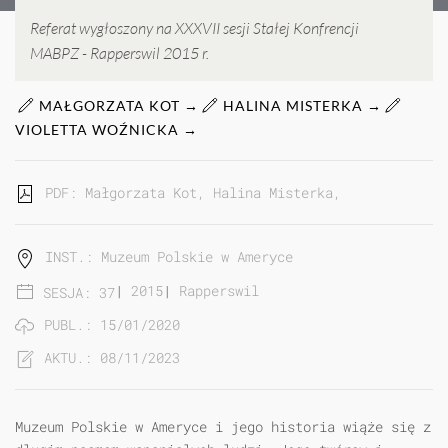
Referat wygłoszony na XXXVII sesji Stałej Konfrencji
MABPZ - Rapperswil 2015 r.
MAŁGORZATA KOT →
HALINA MISTERKA →
VIOLETTA WOŹNICKA →
PDF: Małgorzata Kot, Halina Misterka, Violetta Woź
INST.: Muzeum Polskie w Ameryce
|
2015
|
Rapperswil
SESJA: 37
PUBL.: 15/01/2020
AKTU.: 08/11/2023
Muzeum Polskie w Ameryce i jego historia wiąże się z