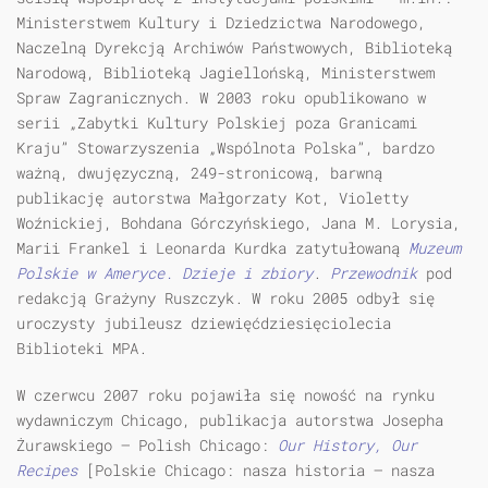
Ministerstwem Kultury i Dziedzictwa Narodowego,
Naczelną Dyrekcją Archiwów Państwowych, Biblioteką
Narodową, Biblioteką Jagiellońską, Ministerstwem
Spraw Zagranicznych. W 2003 roku opublikowano w
serii „Zabytki Kultury Polskiej poza Granicami
Kraju” Stowarzyszenia „Wspólnota Polska”, bardzo
ważną, dwujęzyczną, 249-stronicową, barwną
publikację autorstwa Małgorzaty Kot, Violetty
Woźnickiej, Bohdana Górczyńskiego, Jana M. Lorysia,
Marii Frankel i Leonarda Kurdka zatytułowaną
Muzeum
Polskie w Ameryce. Dzieje i zbiory
.
Przewodnik
pod
redakcją Grażyny Ruszczyk. W roku 2005 odbył się
uroczysty jubileusz dziewięćdziesięciolecia
Biblioteki MPA.
W czerwcu 2007 roku pojawiła się nowość na rynku
wydawniczym Chicago, publikacja autorstwa Josepha
Żurawskiego — Polish Chicago:
Our History, Our
Recipes
[Polskie Chicago: nasza historia — nasza