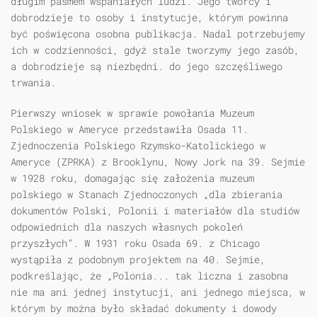
długim pasmem wspaniałych ludzi. Jego twórcy i
dobrodzieje to osoby i instytucje, którym powinna
być poświęcona osobna publikacja. Nadal potrzebujemy
ich w codzienności, gdyż stale tworzymy jego zasób,
a dobrodzieje są niezbędni. do jego szczęśliwego
trwania.
Pierwszy wniosek w sprawie powołania Muzeum
Polskiego w Ameryce przedstawiła Osada 11.
Zjednoczenia Polskiego Rzymsko-Katolickiego w
Ameryce (ZPRKA) z Brooklynu, Nowy Jork na 39. Sejmie
w 1928 roku, domagając się założenia muzeum
polskiego w Stanach Zjednoczonych „dla zbierania
dokumentów Polski, Polonii i materiałów dla studiów
odpowiednich dla naszych własnych pokoleń
przyszłych”. W 1931 roku Osada 69. z Chicago
wystąpiła z podobnym projektem na 40. Sejmie,
podkreślając, że „Polonia... tak liczna i zasobna
nie ma ani jednej instytucji, ani jednego miejsca, w
którym by można było składać dokumenty i dowody