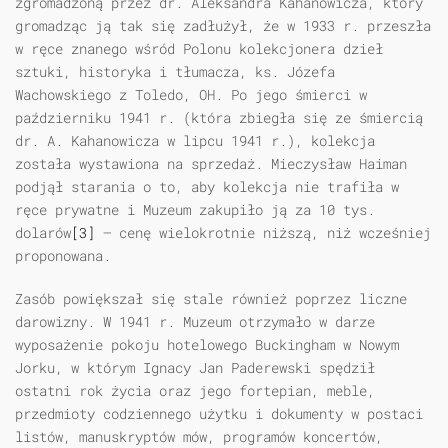
zgromadzoną przez dr. Aleksandra Kahanowicza, który
gromadząc ją tak się zadłużył, że w 1933 r. przeszła
w ręce znanego wśród Polonu kolekcjonera dzieł
sztuki, historyka i tłumacza, ks. Józefa
Wachowskiego z Toledo, OH. Po jego śmierci w
październiku 1941 r. (która zbiegła się ze śmiercią
dr. A. Kahanowicza w lipcu 1941 r.), kolekcja
została wystawiona na sprzedaż. Mieczysław Haiman
podjął starania o to, aby kolekcja nie trafiła w
ręce prywatne i Muzeum zakupiło ją za 10 tys.
dolarów
[3]
— cenę wielokrotnie niższą, niż wcześniej
proponowana.
Zasób powiększał się stale również poprzez liczne
darowizny. W 1941 r. Muzeum otrzymało w darze
wyposażenie pokoju hotelowego Buckingham w Nowym
Jorku, w którym Ignacy Jan Paderewski spędził
ostatni rok życia oraz jego fortepian, meble,
przedmioty codziennego użytku i dokumenty w postaci
listów, manuskryptów mów, programów koncertów,