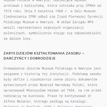
archiwum i bibliotekę, która istniała przy ZPRKA od
1915 roku. Dnia 3 kwietnia 1960 r. w Sali Muzeum
Zjednoczenia ZPRK odbył się Zjazd Pierwszej Dyrekcji
Polskiego Muzeum w Ameryce. W skład Zarządu MPA
weszli reprezentanci większych organizacji
polonijnych, symbolicznie stając się odpowiedzialni
za dalsze losy.
ZARYS DZIEJÓW KSZTAŁTOWANIA ZASOBU —
DARCZYŃCY I DOBRODZIEJE
Gromadzenie zbiorów Muzeum Polskiego w Ameryce jest
związane z historią tej instytucji. Podstawą zasobu
były obfite i niezmiernie cenne zbiory dokumentów
wytworzonych przez Wydział Narodowy Polski, które
opracowywał Mieczysław Haiman od 1934, na rok przed
nominacją na kustosza. Prace te kontynuował dr
Alfons Wolanin, którego zasługą są katalogi:
Polonica in English, 1945 i
Polonica Americana
,