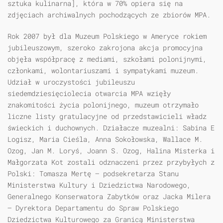
sztuka kulinarna], która w 70% opiera się na
zdjęciach archiwalnych pochodzących ze zbiorów MPA.
Rok 2007 był dla Muzeum Polskiego w Ameryce rokiem
jubileuszowym, szeroko zakrojona akcja promocyjna
objęła współpracę z mediami, szkołami polonijnymi,
członkami, wolontariuszami i sympatykami muzeum.
Udział w uroczystości jubileuszu
siedemdziesięciolecia otwarcia MPA wzięły
znakomitości życia polonijnego, muzeum otrzymało
liczne listy gratulacyjne od przedstawicieli władz
świeckich i duchownych. Działacze muzealni: Sabina E
Logisz, Maria Cieśla, Anna Sokołowska, Wallace M.
Ozog, Jan M. Loryś, Joann S. Ozog, Halina Misterka i
Małgorzata Kot zostali odznaczeni przez przybyłych z
Polski: Tomasza Mertę — podsekretarza Stanu
Ministerstwa Kultury i Dziedzictwa Narodowego,
Generalnego Konserwatora Zabytków oraz Jacka Milera
— Dyrektora Departamentu do Spraw Polskiego
Dziedzictwa Kulturowego za Granicą Ministerstwa