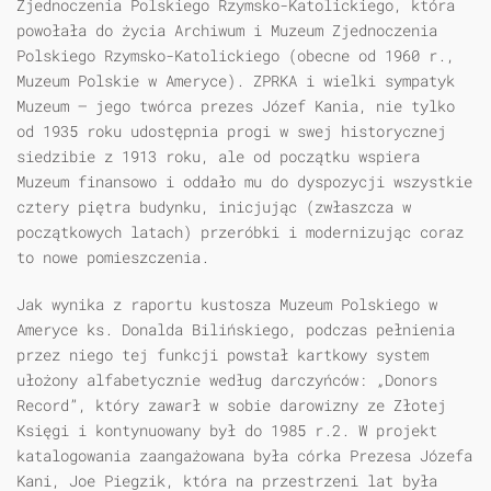
Zjednoczenia Polskiego Rzymsko-Katolickiego, która
powołała do życia Archiwum i Muzeum Zjednoczenia
Polskiego Rzymsko-Katolickiego (obecne od 1960 r.,
Muzeum Polskie w Ameryce). ZPRKA i wielki sympatyk
Muzeum — jego twórca prezes Józef Kania, nie tylko
od 1935 roku udostępnia progi w swej historycznej
siedzibie z 1913 roku, ale od początku wspiera
Muzeum finansowo i oddało mu do dyspozycji wszystkie
cztery piętra budynku, inicjując (zwłaszcza w
początkowych latach) przeróbki i modernizując coraz
to nowe pomieszczenia.
Jak wynika z raportu kustosza Muzeum Polskiego w
Ameryce ks. Donalda Bilińskiego, podczas pełnienia
przez niego tej funkcji powstał kartkowy system
ułożony alfabetycznie według darczyńców: „Donors
Record”, który zawarł w sobie darowizny ze Złotej
Księgi i kontynuowany był do 1985 r.2. W projekt
katalogowania zaangażowana była córka Prezesa Józefa
Kani, Joe Piegzik, która na przestrzeni lat była