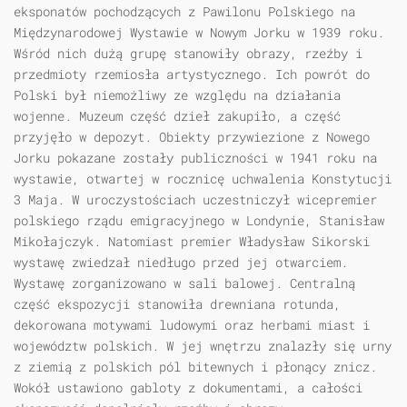
eksponatów pochodzących z Pawilonu Polskiego na
Międzynarodowej Wystawie w Nowym Jorku w 1939 roku.
Wśród nich dużą grupę stanowiły obrazy, rzeźby i
przedmioty rzemiosła artystycznego. Ich powrót do
Polski był niemożliwy ze względu na działania
wojenne. Muzeum część dzieł zakupiło, a część
przyjęło w depozyt. Obiekty przywiezione z Nowego
Jorku pokazane zostały publiczności w 1941 roku na
wystawie, otwartej w rocznicę uchwalenia Konstytucji
3 Maja. W uroczystościach uczestniczył wicepremier
polskiego rządu emigracyjnego w Londynie, Stanisław
Mikołajczyk. Natomiast premier Władysław Sikorski
wystawę zwiedzał niedługo przed jej otwarciem.
Wystawę zorganizowano w sali balowej. Centralną
część ekspozycji stanowiła drewniana rotunda,
dekorowana motywami ludowymi oraz herbami miast i
województw polskich. W jej wnętrzu znalazły się urny
z ziemią z polskich pól bitewnych i płonący znicz.
Wokół ustawiono gabloty z dokumentami, a całości