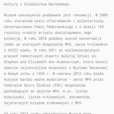
Kultury i Dziedzictwa Narodowego.
Muzeum sukcesywnie poddawane jest renowacji. W 2009
roku staraniem wielu ofiarodawców i wolontariuszy
odrestaurowano Pokój Paderewskiego i z okazji 149.
rocznicy urodzin artysty skatalogowano Jego
kolekcję. W roku 2010 poddany został konserwacji
jeden ze starszych eksponatów MPA, sanie królewskie
z XVIII wieku. W roku 2011 po wielomiesięcznych
pracach remontowych otwarto Galerię Sztuki im.
Stephen and Elizabeth Ann Kusmierczak, która mieści
obecnie najcenniejsze eksponaty z Wystawy Światowej
w Nowym Jorku z 1939 r. W czerwcu 2012 roku miało
miejsce bardzo ważne wydarzenie — zwrot MPA przez
Federalne Biuro Śledcze (FBI) eksponatów
pochodzących ze zbiorów MPA, m.in. listów
Kościuszki, listów królewskich, dokumentów,
najstarszych książek zrabowanych z MPA.
Od roku 2013 osoby odwiedzające Muzeum mogą