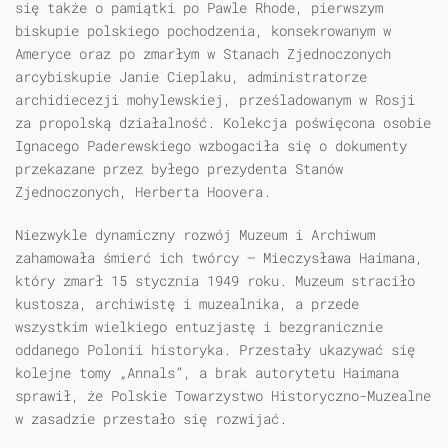
się także o pamiątki po Pawle Rhode, pierwszym
biskupie polskiego pochodzenia, konsekrowanym w
Ameryce oraz po zmarłym w Stanach Zjednoczonych
arcybiskupie Janie Cieplaku, administratorze
archidiecezji mohylewskiej, prześladowanym w Rosji
za propolską działalność. Kolekcja poświęcona osobie
Ignacego Paderewskiego wzbogaciła się o dokumenty
przekazane przez byłego prezydenta Stanów
Zjednoczonych, Herberta Hoovera.
Niezwykle dynamiczny rozwój Muzeum i Archiwum
zahamowała śmierć ich twórcy — Mieczysława Haimana,
który zmarł 15 stycznia 1949 roku. Muzeum straciło
kustosza, archiwistę i muzealnika, a przede
wszystkim wielkiego entuzjastę i bezgranicznie
oddanego Polonii historyka. Przestały ukazywać się
kolejne tomy „Annals”, a brak autorytetu Haimana
sprawił, że Polskie Towarzystwo Historyczno-Muzealne
w zasadzie przestało się rozwijać.