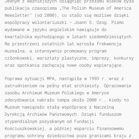
Jednym z ważniejszych osiągnięć przełomu wieków była
publikacja czasopisma „The Polish Museum of America
Newsletter” (od 2000), co stało się możliwe dzięki
współpracy wolontariuszki — Joann S. Ozog. Pismo
wydawane w języku angielskim nawiązuje do
kwartalnika wychodzącego w latach siedemdziesiątych.
Na przestrzeni ostatnich lat wzrosła frekwencja
muzealna, a intensywnie promowany program
członkowski, warsztaty plastyczne, imprezy, konkursy
oraz spotkania zachęcają nowe osoby wspierające.
Poprawa sytuacji MPA, nastąpiła w 1993 r. wraz z
zatrudnieniem na pełny etat archiwisty. Opracowanie
zasobu Archiwum Muzeum Polskiego w Ameryce
zdecydowanie nabrało tempa około 2000 r., kiedy to
Muzeum nawiązało stałą współpracę z Naczelną
Dyrekcją Archiwów Państwowych. Dzięki funduszom
stypendialnym pozyskanym od Fundacji
Kościuszkowskiej, a później wsparciu finansowemu
programu ochrony dziedzictwa poza granicami kraju z