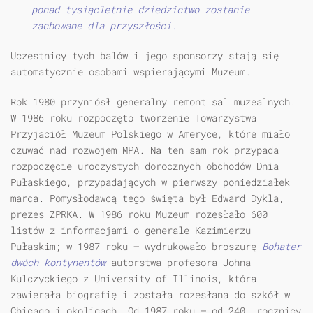
ponad tysiącletnie dziedzictwo zostanie
zachowane dla przyszłości.
Uczestnicy tych balów i jego sponsorzy stają się
automatycznie osobami wspierającymi Muzeum.
Rok 1980 przyniósł generalny remont sal muzealnych.
W 1986 roku rozpoczęto tworzenie Towarzystwa
Przyjaciół Muzeum Polskiego w Ameryce, które miało
czuwać nad rozwojem MPA. Na ten sam rok przypada
rozpoczęcie uroczystych dorocznych obchodów Dnia
Pułaskiego, przypadających w pierwszy poniedziałek
marca. Pomysłodawcą tego święta był Edward Dykla,
prezes ZPRKA. W 1986 roku Muzeum rozesłało 600
listów z informacjami o generale Kazimierzu
Pułaskim; w 1987 roku — wydrukowało broszurę
Bohater
dwóch kontynentów
autorstwa profesora Johna
Kulczyckiego z University of Illinois, która
zawierała biografię i została rozesłana do szkół w
Chicago i okolicach. Od 1987 roku — od 240. rocznicy