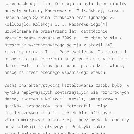
korespondencji, itp. Kolekcja ta była darem siostry
artysty Antoniny Paderewskiej Wilkońskiej, Konsula
Generalnego Sylwina Strakacza oraz Ignacego G.
Kollupajlo. Kolekcja I. J. Paderewskiego
[4]
uzupełniana na przestrzeni lat, ostatecznie
skatalogowana została w 2009 r., co zbiegło się z
otwarciem wyremontowanego pokoju z okazji 149.
rocznicy urodzin I. J. Paderewskiego4. Do remontu i
odnowienia pomieszczenia przyczyniło się wielu ludzi
dobrej woli, ofiarowując; czas, pieniądze i własną
pracę na rzecz obecnego wspaniałego efektu.
Cechą charakterystyczną kształtowania zasobu było, w
wyniku napływających powtarzających się różnorodnych
darów, tworzenie kolekcji: medali, pamiątkowych
guzików, sztandarów, map, fotografii, ksiąg
jubileuszowych parafii, teczek biograficznych,
zbioru mniejszych organizacji, pocztówek, kalendarzy
oraz kolekcji tematycznych. Praktyki takie
spowodowały w wielu przypadkach zatracenie