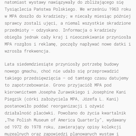
natomiast wystawy nawiązywały do zbliżającego się
Tysiąclecia Państwa Polskiego. We wrześniu 1963 roku
w MPA doszło do kradzieży; w niecały miesiąc później
sprawcy zostali ujęci, a niemal wszystkie skradzione
przedmioty — odzyskano. Informacja o kradzieży
obiegła jednak cały kraj i nieoczekiwanie przyniosła
MPA rozgłos i reklamę, poczęły napływać nowe datki i
wzrosła frekwencja.
Lata siedemdziesiąte przyniosły potrzebę budowy
nowego gmachu, choć nie udało się przeprowadzić
takiego przedsięwzięcia — od tamtego czasu datujemy
to zapotrzebowanie. Grono przyjaciół MPA pod
kierownictwem Josepha Żurawskiego i Josephine Kani
Piegzik (córki założyciela MPA, Józefa L. Kani)
postanowiło poddać reorganizacji i ożywić
działalność placówki. Powołano do życia kwartalnik
„The Polish Museum of America Quarterly”, wydawany
od 1972 do 1978 roku, zawierający opisy kolekcji
muzealnych oraz zapowiedzi planowanych wystaw i