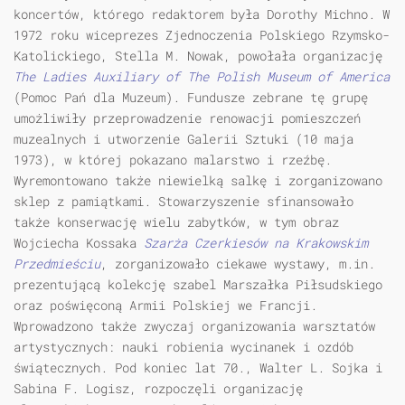
koncertów, którego redaktorem była Dorothy Michno. W
1972 roku wiceprezes Zjednoczenia Polskiego Rzymsko-
Katolickiego, Stella M. Nowak, powołała organizację
The Ladies Auxiliary of The Polish Museum of America
(Pomoc Pań dla Muzeum). Fundusze zebrane tę grupę
umożliwiły przeprowadzenie renowacji pomieszczeń
muzealnych i utworzenie Galerii Sztuki (10 maja
1973), w której pokazano malarstwo i rzeźbę.
Wyremontowano także niewielką salkę i zorganizowano
sklep z pamiątkami. Stowarzyszenie sfinansowało
także konserwację wielu zabytków, w tym obraz
Wojciecha Kossaka
Szarża Czerkiesów na Krakowskim
Przedmieściu
, zorganizowało ciekawe wystawy, m.in.
prezentującą kolekcję szabel Marszałka Piłsudskiego
oraz poświęconą Armii Polskiej we Francji.
Wprowadzono także zwyczaj organizowania warsztatów
artystycznych: nauki robienia wycinanek i ozdób
świątecznych. Pod koniec lat 70., Walter L. Sojka i
Sabina F. Logisz, rozpoczęli organizację