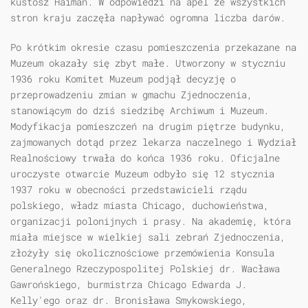
kustosz Haiman. W odpowiedzi na apel ze wszystkich
stron kraju zaczęła napływać ogromna liczba darów.
Po krótkim okresie czasu pomieszczenia przekazane na
Muzeum okazały się zbyt małe. Utworzony w styczniu
1936 roku Komitet Muzeum podjął decyzję o
przeprowadzeniu zmian w gmachu Zjednoczenia,
stanowiącym do dziś siedzibę Archiwum i Muzeum.
Modyfikacja pomieszczeń na drugim piętrze budynku,
zajmowanych dotąd przez lekarza naczelnego i Wydział
Realnościowy trwała do końca 1936 roku. Oficjalne
uroczyste otwarcie Muzeum odbyło się 12 stycznia
1937 roku w obecności przedstawicieli rządu
polskiego, władz miasta Chicago, duchowieństwa,
organizacji polonijnych i prasy. Na akademię, która
miała miejsce w wielkiej sali zebrań Zjednoczenia,
złożyły się okolicznościowe przemówienia Konsula
Generalnego Rzeczypospolitej Polskiej dr. Wacława
Gawrońskiego, burmistrza Chicago Edwarda J.
Kelly'ego oraz dr. Bronisława Smykowskiego,