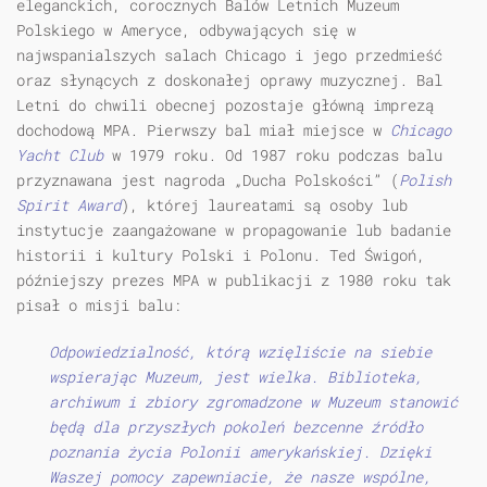
eleganckich, corocznych Balów Letnich Muzeum
Polskiego w Ameryce, odbywających się w
najwspanialszych salach Chicago i jego przedmieść
oraz słynących z doskonałej oprawy muzycznej. Bal
Letni do chwili obecnej pozostaje główną imprezą
dochodową MPA. Pierwszy bal miał miejsce w
Chicago
Yacht Club
w 1979 roku. Od 1987 roku podczas balu
przyznawana jest nagroda „Ducha Polskości” (
Polish
Spirit Award
), której laureatami są osoby lub
instytucje zaangażowane w propagowanie lub badanie
historii i kultury Polski i Polonu. Ted Świgoń,
późniejszy prezes MPA w publikacji z 1980 roku tak
pisał o misji balu:
Odpowiedzialność, którą wzięliście na siebie
wspierając Muzeum, jest wielka. Biblioteka,
archiwum i zbiory zgromadzone w Muzeum stanowić
będą dla przyszłych pokoleń bezcenne źródło
poznania życia Polonii amerykańskiej. Dzięki
Waszej pomocy zapewniacie, że nasze wspólne,