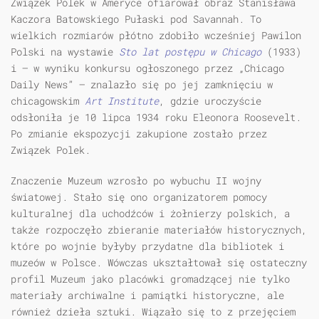
Związek Polek w Ameryce ofiarował obraz Stanisława
Kaczora Batowskiego Pułaski pod Savannah. To
wielkich rozmiarów płótno zdobiło wcześniej Pawilon
Polski na wystawie
Sto lat postępu w Chicago
(1933)
i — w wyniku konkursu ogłoszonego przez „Chicago
Daily News” — znalazło się po jej zamknięciu w
chicagowskim
Art Institute
, gdzie uroczyście
odsłoniła je 10 lipca 1934 roku Eleonora Roosevelt.
Po zmianie ekspozycji zakupione zostało przez
Związek Polek.
Znaczenie Muzeum wzrosło po wybuchu II wojny
światowej. Stało się ono organizatorem pomocy
kulturalnej dla uchodźców i żołnierzy polskich, a
także rozpoczęło zbieranie materiałów historycznych,
które po wojnie byłyby przydatne dla bibliotek i
muzeów w Polsce. Wówczas ukształtował się ostateczny
profil Muzeum jako placówki gromadzącej nie tylko
materiały archiwalne i pamiątki historyczne, ale
również dzieła sztuki. Wiązało się to z przejęciem