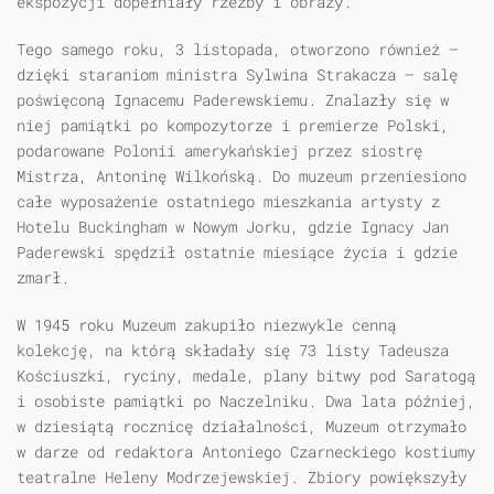
ekspozycji dopełniały rzeźby i obrazy.
Tego samego roku, 3 listopada, otworzono również —
dzięki staraniom ministra Sylwina Strakacza — salę
poświęconą Ignacemu Paderewskiemu. Znalazły się w
niej pamiątki po kompozytorze i premierze Polski,
podarowane Polonii amerykańskiej przez siostrę
Mistrza, Antoninę Wilkońską. Do muzeum przeniesiono
całe wyposażenie ostatniego mieszkania artysty z
Hotelu Buckingham w Nowym Jorku, gdzie Ignacy Jan
Paderewski spędził ostatnie miesiące życia i gdzie
zmarł.
W 1945 roku Muzeum zakupiło niezwykle cenną
kolekcję, na którą składały się 73 listy Tadeusza
Kościuszki, ryciny, medale, plany bitwy pod Saratogą
i osobiste pamiątki po Naczelniku. Dwa lata później,
w dziesiątą rocznicę działalności, Muzeum otrzymało
w darze od redaktora Antoniego Czarneckiego kostiumy
teatralne Heleny Modrzejewskiej. Zbiory powiększyły