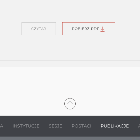
CZYTAJ
POBIERZ PDF
JA
INSTYTUCJE
SESJE
POSTACI
PUBLIKACJE