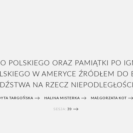
 POLSKIEGO ORAZ PAMIĄTKI PO IG
OLSKIEGO W AMERYCE ŹRÓDŁEM DO
ŹSTWA NA RZECZ NIEPODLEGŁOŚCI
DYTA TARGOŃSKA
HALINA MISTERKA
MAŁGORZATA KOT
SESJA:
39