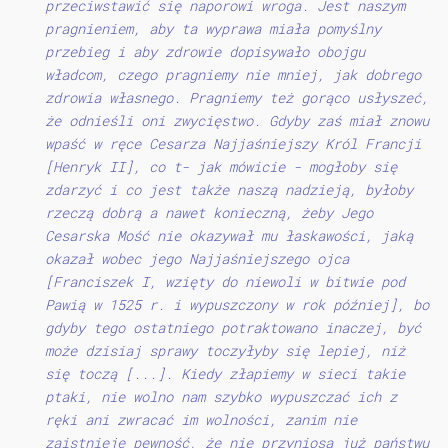
przeciwstawić się naporowi wroga. Jest naszym
pragnieniem, aby ta wyprawa miała pomyślny
przebieg i aby zdrowie dopisywało obojgu
władcom, czego pragniemy nie mniej, jak dobrego
zdrowia własnego. Pragniemy też gorąco usłyszeć,
że odnieśli oni zwycięstwo. Gdyby zaś miał znowu
wpaść w ręce Cesarza Najjaśniejszy Król Francji
[Henryk II], co t- jak mówicie - mogłoby się
zdarzyć i co jest także naszą nadzieją, byłoby
rzeczą dobrą a nawet konieczną, żeby Jego
Cesarska Mość nie okazywał mu łaskawości, jaką
okazał wobec jego Najjaśniejszego ojca
[Franciszek I, wzięty do niewoli w bitwie pod
Pawią w 1525 r. i wypuszczony w rok później], bo
gdyby tego ostatniego potraktowano inaczej, być
może dzisiaj sprawy toczyłyby się lepiej, niż
się toczą [...]. Kiedy złapiemy w sieci takie
ptaki, nie wolno nam szybko wypuszczać ich z
ręki ani zwracać im wolności, zanim nie
zaistnieje pewność, że nie przyniosą już państwu