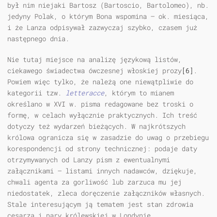
był nim niejaki Bartosz (Bartoscio, Bartolomeo), nb.
jedyny Polak, o którym Bona wspomina — ok. miesiąca,
i że Lanza odpisywał zazwyczaj szybko, czasem już
następnego dnia.
Nie tutaj miejsce na analizę językową listów,
ciekawego świadectwa ówczesnej włoskiej prozy
[6]
.
Powiem więc tylko, że należą one niewątpliwie do
kategorii tzw.
letteracce
, którym to mianem
określano w XVI w. pisma redagowane bez troski o
formę, w celach wyłącznie praktycznych. Ich treść
dotyczy też wydarzeń bieżących. W najkrótszych
królowa ogranicza się w zasadzie do uwag o przebiegu
korespondencji od strony technicznej: podaje daty
otrzymywanych od Lanzy pism z ewentualnymi
załącznikami — listami innych nadawców, dziękuje,
chwali agenta za gorliwość lub zarzuca mu jej
niedostatek, zleca doręczenie załączników własnych.
Stale interesującym ją tematem jest stan zdrowia
cesarza i pary królewskiej w Londynie.