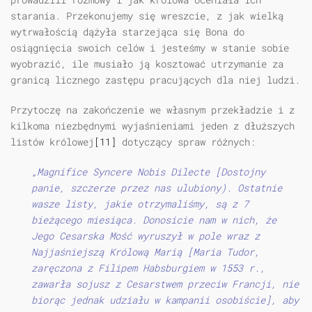
starania. Przekonujemy się wreszcie, z jak wielką
wytrwałością dążyła starzejąca się Bona do
osiągnięcia swoich celów i jesteśmy w stanie sobie
wyobrazić, ile musiało ją kosztować utrzymanie za
granicą licznego zastępu pracujących dla niej ludzi.
Przytoczę na zakończenie we własnym przekładzie i z
kilkoma niezbędnymi wyjaśnieniami jeden z dłuższych
listów królowej
[11]
dotyczący spraw różnych:
„Magnifice Syncere Nobis Dilecte [Dostojny
panie, szczerze przez nas ulubiony). Ostatnie
wasze listy, jakie otrzymaliśmy, są z 7
bieżącego miesiąca. Donosicie nam w nich, że
Jego Cesarska Mość wyruszył w pole wraz z
Najjaśniejszą Królową Marią [Maria Tudor,
zaręczona z Filipem Habsburgiem w 1553 r.,
zawarła sojusz z Cesarstwem przeciw Francji, nie
biorąc jednak udziału w kampanii osobiście], aby