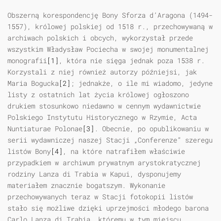
Obszerną korespondencję Bony Sforza d’Aragona (1494-
1557), królowej polskiej od 1518 r., przechowywaną w
archiwach polskich i obcych, wykorzystał przede
wszystkim Władysław Pociecha w swojej monumentalnej
monografii
[1]
, która nie sięga jednak poza 1538 r.
Korzystali z niej również autorzy późniejsi, jak
Maria Bogucka
[2]
; jednakże, o ile mi wiadomo, jedyne
listy z ostatnich lat życia królowej ogłoszono
drukiem stosunkowo niedawno w cennym wydawnictwie
Polskiego Instytutu Historycznego w Rzymie, Acta
Nuntiaturae Polonae
[3]
. Obecnie, po opublikowaniu w
serii wydawniczej naszej Stacji „Conferenze” szeregu
listów Bony
[4]
, na które natrafiłem właściwie
przypadkiem w archiwum prywatnym arystokratycznej
rodziny Lanza di Trabia w Kapui, dysponujemy
materiałem znacznie bogatszym. Wykonanie
przechowywanych teraz w Stacji fotokopii listów
stało się możliwe dzięki uprzejmości młodego barona
Carlo Lanza di Trabia, któremu w tym miejscu