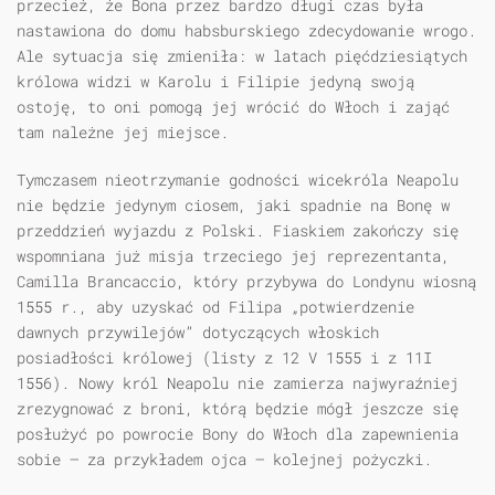
przecież, że Bona przez bardzo długi czas była
nastawiona do domu habsburskiego zdecydowanie wrogo.
Ale sytuacja się zmieniła: w latach pięćdziesiątych
królowa widzi w Karolu i Filipie jedyną swoją
ostoję, to oni pomogą jej wrócić do Włoch i zająć
tam należne jej miejsce.
Tymczasem nieotrzymanie godności wicekróla Neapolu
nie będzie jedynym ciosem, jaki spadnie na Bonę w
przeddzień wyjazdu z Polski. Fiaskiem zakończy się
wspomniana już misja trzeciego jej reprezentanta,
Camilla Brancaccio, który przybywa do Londynu wiosną
1555 r., aby uzyskać od Filipa „potwierdzenie
dawnych przywilejów” dotyczących włoskich
posiadłości królowej (listy z 12 V 1555 i z 11I
1556). Nowy król Neapolu nie zamierza najwyraźniej
zrezygnować z broni, którą będzie mógł jeszcze się
posłużyć po powrocie Bony do Włoch dla zapewnienia
sobie — za przykładem ojca — kolejnej pożyczki.