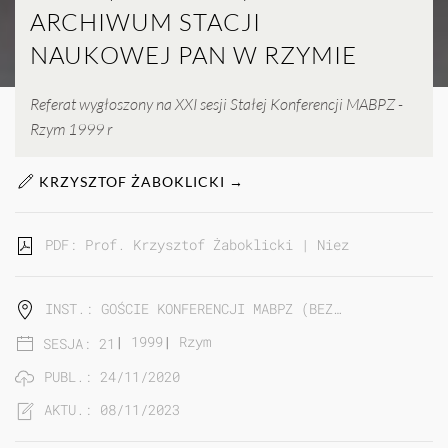
ARCHIWUM STACJI
NAUKOWEJ PAN W RZYMIE
Referat wygłoszony na XXI sesji Stałej Konferencji MABPZ -
Rzym 1999 r
KRZYSZTOF ŻABOKLICKI →
PDF: Prof. Krzysztof Żaboklicki | Nieznane listy k
INST.: GOŚCIE KONFERENCJI MABPZ (BEZ…
|
1999
|
Rzym
SESJA: 21
PUBL.: 24/11/2020
AKTU.: 08/11/2023