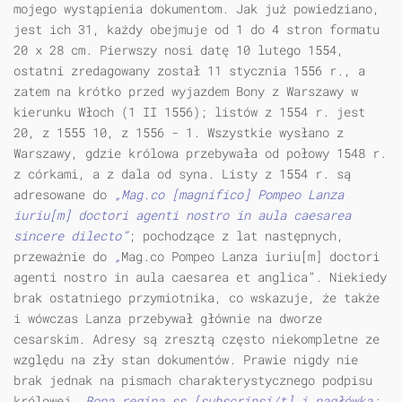
mojego wystąpienia dokumentom. Jak już powiedziano,
jest ich 31, każdy obejmuje od 1 do 4 stron formatu
20 x 28 cm. Pierwszy nosi datę 10 lutego 1554,
ostatni zredagowany został 11 stycznia 1556 r., a
zatem na krótko przed wyjazdem Bony z Warszawy w
kierunku Włoch (1 II 1556); listów z 1554 r. jest
20, z 1555 10, z 1556 - 1. Wszystkie wysłano z
Warszawy, gdzie królowa przebywała od połowy 1548 r.
z córkami, a z dala od syna. Listy z 1554 r. są
adresowane do
„Mag.co [magnifico] Pompeo Lanza
iuriu[m] doctori agenti nostro in aula caesarea
sincere dilecto”
; pochodzące z lat następnych,
przeważnie do
„
Mag.co Pompeo Lanza iuriu[m] doctori
agenti nostro in aula caesarea et anglica”. Niekiedy
brak ostatniego przymiotnika, co wskazuje, że także
i wówczas Lanza przebywał głównie na dworze
cesarskim. Adresy są zresztą często niekompletne ze
względu na zły stan dokumentów. Prawie nigdy nie
brak jednak na pismach charakterystycznego podpisu
królowej,
Bona regina ss [subscripsi/t] i nagłówka: