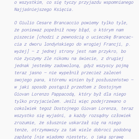
o wszystkim, co się tyczy przyjazdu wspomnianego
Najjaśniejszego Księcia.
O Giulio Cesare Brancaccio powiemy tylko tyle,
że ponieważ popełnił nowy błąd, o którym nam
piszecie [chodzi z pewnością o ucieczkę Brancac-
cia z dworu londyńskiego do wrogiej Francji, p.
wyżej] — z jednej strony jest nam przykro, bo
nie życzymy źle nikomu na świecie, z drugiej
jednak jesteśmy zadowoloną, gdyż wszyscy pojmą
teraz jasno — nie wypełnił przecież zaleceń
swojego pana, któremu winien był posłuszeństwo —
w jaki sposób postąpił przedtem z Dostojnym
Giovan Lorenzo Pappacodą, który był dla niego
tylko przyjacielem. Jeśli więc podejrzewano o
cokolwiek tegoż Dostojnego Giovan Lorenza, teraz
wszystko się wyjaśni, a każdy rozsądny człowiek
zrozumie, że słusznie uskarżał się na niego
tenże, otrzymawszy za tak wiele dobroci podobną
zapłatę [nie wiadomo niestety, o jaką sprawę