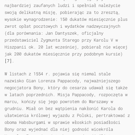
najbardziej zaufanych ludzi i spełniał należycie
swoją delikatną misję, pobierając za to zresztą,
wysokie wynagrodzenie: 150 dukatów miesięcznie plus
zwrot opłat pocztowych i wydatków nadzwyczajnych
(dla porównania: Jan Dantyszek, oficjalny
przedstawiciel Zygmunta Starego przy Karolu V w
Hiszpanii ok. 20 lat wcześniej, pobierał nie więcej
jak 200 dukatów miesięcznie przy podobnym kursie)
[7]
.
W listach z 1554 r. pojawia się niemal stale
nazwisko Gian Lorenza Pappacody, najważniejszego
negocjatora Bony, który do cesarza udawał się także
w latach poprzednich. Misja Pappacody, rozpoczęta w
marcu, kończy się jego powrotem do Warszawy w
grudniu. Miał on bez wątpienia nakłonić Karola do
ułatwienia królowej wyjazdu z Polski, pertraktować z
oboma Habsburgami w sprawie włoskich posiadłości
Bony oraz wyjednać dla niej godność wicekróla