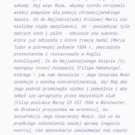
szkody. Daj więc Boże, abyśmy rychło otrzymali
wieści pomyślne dla pokoju chrześcijańskiego
świata. Co do Najjaśniejszej Królowej Marii nie
mieliśmy nigdy wątpliwości, że - posiadając tyle
dobrych cech i zalet - odniesie ona sukcesy,
które już odniosła i które trwają nadal [Maria
Tudor w pierwszej połowie 1554 r. zwyciężyła
protestantów i restaurowała
w Anglii
katolicyzm]. Co do Najjaśniejszego Księcia [tj.
następcy tronu] Hiszpanii [Filipa Habsburga],
którego — jak nam donosicie — Jego Cesarska Mość
oczekuje z wielką niecierpliwością, daj Bóg aby
jego podróż przebiegła szybko i pomyślnie i aby
odbył się upragniony przez wszystkich ślub
[Filip poślubia Marię 23 VII 1554 w Winchester,
do Brukseli przyjeżdża we wrześniu], ku
satysfakcji Jego Cesarskiej Mości. Zaś co do
prędkiego załatwienia naszej sprawy [negocio
nostro], nie omieszkacie zawiadamiać nas często