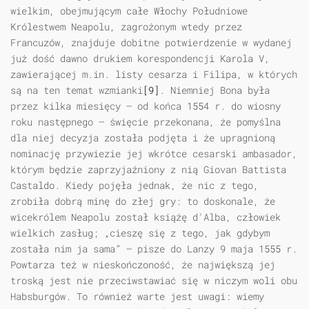
wielkim, obejmującym całe Włochy Południowe
Królestwem Neapolu, zagrożonym wtedy przez
Francuzów, znajduje dobitne potwierdzenie w wydanej
już dość dawno drukiem korespondencji Karola V,
zawierającej m.in. listy cesarza i Filipa, w których
są na ten temat wzmianki
[9]
. Niemniej Bona była
przez kilka miesięcy — od końca 1554 r. do wiosny
roku następnego — święcie przekonana, że pomyślna
dla niej decyzja została podjęta i że upragnioną
nominację przywiezie jej wkrótce cesarski ambasador,
którym będzie zaprzyjaźniony z nią Giovan Battista
Castaldo. Kiedy pojęła jednak, że nic z tego,
zrobiła dobrą minę do złej gry: to doskonale, że
wicekrólem Neapolu został książę d'Alba, człowiek
wielkich zasług; „cieszę się z tego, jak gdybym
została nim ja sama” — pisze do Lanzy 9 maja 1555 r.
Powtarza też w nieskończoność, że największą jej
troską jest nie przeciwstawiać się w niczym woli obu
Habsburgów. To również warte jest uwagi: wiemy