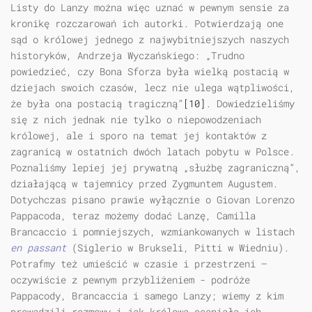
Listy do Lanzy można więc uznać w pewnym sensie za
kronikę rozczarowań ich autorki. Potwierdzają one
sąd o królowej jednego z najwybitniejszych naszych
historyków, Andrzeja Wyczańskiego: „Trudno
powiedzieć, czy Bona Sforza była wielką postacią w
dziejach swoich czasów, lecz nie ulega wątpliwości,
że była ona postacią tragiczną”
[10]
. Dowiedzieliśmy
się z nich jednak nie tylko o niepowodzeniach
królowej, ale i sporo na temat jej kontaktów z
zagranicą w ostatnich dwóch latach pobytu w Polsce.
Poznaliśmy lepiej jej prywatną „służbę zagraniczną”,
działającą w tajemnicy przed Zygmuntem Augustem.
Dotychczas pisano prawie wyłącznie o Giovan Lorenzo
Pappacoda, teraz możemy dodać Lanzę, Camilla
Brancaccio i pomniejszych, wzmiankowanych w listach
en passant
(Siglerio w Brukseli, Pitti w Wiedniu).
Potrafmy też umieścić w czasie i przestrzeni –
oczywiście z pewnym przybliżeniem - podróże
Pappacody, Brancaccia i samego Lanzy; wiemy z kim
prowadzili rozmowy i jak królowa oceniała ich