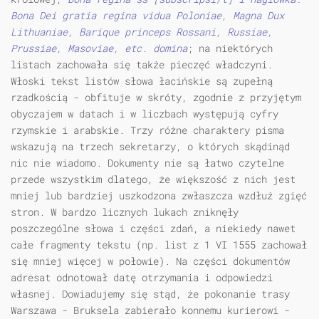
Bona Dei gratia regina vidua Poloniae, Magna Dux
Lithuaniae, Barique princeps Rossani, Russiae,
Prussiae, Masoviae, etc. domina
; na niektórych
listach zachowała się także pieczęć władczyni.
Włoski tekst listów słowa łacińskie są zupełną
rzadkością - obfituje w skróty, zgodnie z przyjętym
obyczajem w datach i w liczbach występują cyfry
rzymskie i arabskie. Trzy różne charaktery pisma
wskazują na trzech sekretarzy, o których skądinąd
nic nie wiadomo. Dokumenty nie są łatwo czytelne
przede wszystkim dlatego, że większość z nich jest
mniej lub bardziej uszkodzona zwłaszcza wzdłuż zgięć
stron. W bardzo licznych lukach zniknęły
poszczególne słowa i części zdań, a niekiedy nawet
całe fragmenty tekstu (np. list z 1 VI 1555 zachował
się mniej więcej w połowie). Na części dokumentów
adresat odnotował datę otrzymania i odpowiedzi
własnej. Dowiadujemy się stąd, że pokonanie trasy
Warszawa - Bruksela zabierało konnemu kurierowi -