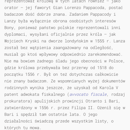
reprezentował królową w tych latach również — jako
orator — jej faworyt Gian Lorenzo Pappacoda, postać
badaczom dość dobrze znana. Zadaniem Pappacody i
Lanzy była wyłącznie obrona osobistych interesów
Bony, ponieważ państwo polskie reprezentowali inni
dyplomaci, wysyłani oficjalnie przez króla — jak
Wojciech Kryski na dworze londyńskim w 1555 r. Lanza
został bez wątpienia zaangażowany na odległość,
musiał go ktoś wpływowy odpowiednio zarekomendować.
Nie ma bowiem żadnego śladu jego obecności w Polsce,
gdzie królowa przebywała bez przerwy od 1518 do
początku 1556 r. Był on też dotychczas całkowicie
nie znany badaczom. Ze wspomnianych wyżej dokumentów
rodzinnych wynika jeszcze, że uzyskał od Karola V
patent adwokata fiskalnego (
avvocato fiscale
, rodzaj
prokuratora) apulijskich prowincji Otranto i Bari,
zatwierdzony w 1556 r. przez Filipa II. Ożenił się w
Bari i spędził tam ostatnie lata. O jego
działalności świadczą przede wszystkim listy, o
których tu mowa.