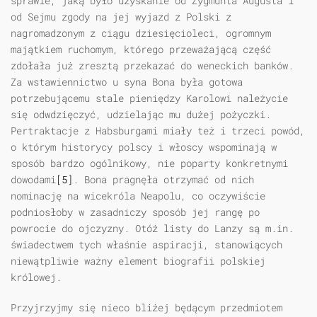
sprawie, jaką było uzyskanie od Zygmunta Augusta i
od Sejmu zgody na jej wyjazd z Polski z
nagromadzonym z ciągu dziesięcioleci, ogromnym
majątkiem ruchomym, którego przeważającą część
zdołała już zresztą przekazać do weneckich banków.
Za wstawiennictwo u syna Bona była gotowa
potrzebującemu stale pieniędzy Karolowi należycie
się odwdzięczyć, udzielając mu dużej pożyczki.
Pertraktacje z Habsburgami miały też i trzeci powód,
o którym historycy polscy i włoscy wspominają w
sposób bardzo ogólnikowy, nie poparty konkretnymi
dowodami
[5]
. Bona pragnęła otrzymać od nich
nominację na wicekróla Neapolu, co oczywiście
podniosłoby w zasadniczy sposób jej rangę po
powrocie do ojczyzny. Otóż listy do Lanzy są m.in.
świadectwem tych właśnie aspiracji, stanowiących
niewątpliwie ważny element biografii polskiej
królowej.
Przyjrzyjmy się nieco bliżej będącym przedmiotem