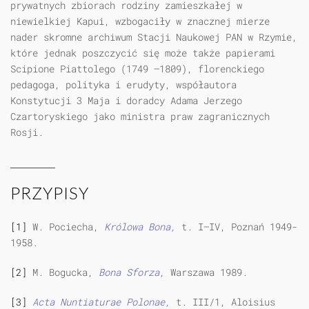
prywatnych zbiorach rodziny zamieszkałej w
niewielkiej Kapui, wzbogaciły w znacznej mierze
nader skromne archiwum Stacji Naukowej PAN w Rzymie,
które jednak poszczycić się może także papierami
Scipione Piattolego (1749 —1809), florenckiego
pedagoga, polityka i erudyty, współautora
Konstytucji 3 Maja i doradcy Adama Jerzego
Czartoryskiego jako ministra praw zagranicznych
Rosji.
PRZYPISY
[1]
W. Pociecha,
Królowa Bona,
t. I—IV, Poznań 1949-
1958.
[2]
M. Bogucka,
Bona Sforza,
Warszawa 1989.
[3]
Acta Nuntiaturae Polonae,
t. III/1, Aloisius