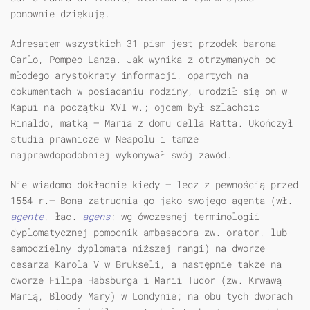
ponownie dziękuję.
Adresatem wszystkich 31 pism jest przodek barona
Carlo, Pompeo Lanza. Jak wynika z otrzymanych od
młodego arystokraty informacji, opartych na
dokumentach w posiadaniu rodziny, urodził się on w
Kapui na początku XVI w.; ojcem był szlachcic
Rinaldo, matką — Maria z domu della Ratta. Ukończył
studia prawnicze w Neapolu i tamże
najprawdopodobniej wykonywał swój zawód.
Nie wiadomo dokładnie kiedy — lecz z pewnością przed
1554 r.— Bona zatrudnia go jako swojego agenta (wł.
agente
, łac.
agens
; wg ówczesnej terminologii
dyplomatycznej pomocnik ambasadora zw. orator, lub
samodzielny dyplomata niższej rangi) na dworze
cesarza Karola V w Brukseli, a następnie także na
dworze Filipa Habsburga i Marii Tudor (zw. Krwawą
Marią, Bloody Mary) w Londynie; na obu tych dworach