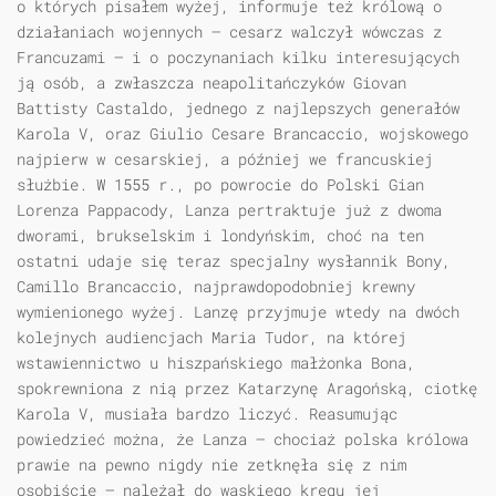
o których pisałem wyżej, informuje też królową o
działaniach wojennych — cesarz walczył wówczas z
Francuzami — i o poczynaniach kilku interesujących
ją osób, a zwłaszcza neapolitańczyków Giovan
Battisty Castaldo, jednego z najlepszych generałów
Karola V, oraz Giulio Cesare Brancaccio, wojskowego
najpierw w cesarskiej, a później we francuskiej
służbie. W 1555 r., po powrocie do Polski Gian
Lorenza Pappacody, Lanza pertraktuje już z dwoma
dworami, brukselskim i londyńskim, choć na ten
ostatni udaje się teraz specjalny wysłannik Bony,
Camillo Brancaccio, najprawdopodobniej krewny
wymienionego wyżej. Lanzę przyjmuje wtedy na dwóch
kolejnych audiencjach Maria Tudor, na której
wstawiennictwo u hiszpańskiego małżonka Bona,
spokrewniona z nią przez Katarzynę Aragońską, ciotkę
Karola V, musiała bardzo liczyć. Reasumując
powiedzieć można, że Lanza — chociaż polska królowa
prawie na pewno nigdy nie zetknęła się z nim
osobiście — należał do wąskiego kręgu jej