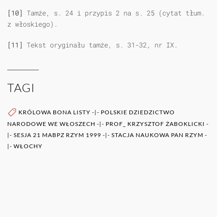
[10]
Tamże, s. 24 i przypis 2 na s. 25 (cytat tłum.
z włoskiego).
[11]
Tekst oryginału tamże, s. 31-32, nr IX.
TAGI
KRÓLOWA BONA LISTY
-|-
POLSKIE DZIEDZICTWO
NARODOWE WE WŁOSZECH
-|-
PROF_ KRZYSZTOF ŻABOKLICKI
-
|-
SESJA 21 MABPZ RZYM 1999
-|-
STACJA NAUKOWA PAN RZYM
-
|-
WŁOCHY
WIĘCEJ O AUTORZE (AUTORACH)