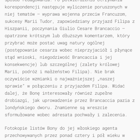
korespondencji następuje wyliczenie poruszonych w
niej tematów — wyprawa wojenna przeciw Francuzom,
sukcesy Marii Tudor, zapowiedziany przyjazd Filipa z
Hiszpanii, poczynania Giulio Cesare Brancaccio —
opatrzone krótszym lub dłuższym komentarzem, który
przybrać może postać uwag natury ogólnej
(postępowanie cesarza wobec nieprzyjaciół i płynące
stąd wnioski, niegodziwość Brancaccia i jej
konsekwencje) lub szczególnej (zalety królowej
Marii, podróż i małżeństwo Filipa). Nie brak
oczywiście wzmianki o najważniejszej „naszej
sprawie” w połączeniu z przyjazdem Filipa. Widać
dalej, że Bonę interesowały również zupełne
drobiazgi, jak uprowadzenie przez Brancaccia pazia z
londyńskiego dworu. Znamienne są wreszcie
sformułowane wobec adresata pochwały i zalecenia.
Fotokopie listów Bony do jej włoskiego agenta
przechowywanych przez ponad cztery i pół wieku w