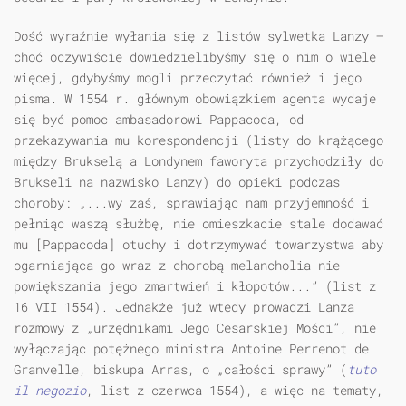
Dość wyraźnie wyłania się z listów sylwetka Lanzy —
choć oczywiście dowiedzielibyśmy się o nim o wiele
więcej, gdybyśmy mogli przeczytać również i jego
pisma. W 1554 r. głównym obowiązkiem agenta wydaje
się być pomoc ambasadorowi Pappacoda, od
przekazywania mu korespondencji (listy do krążącego
między Brukselą a Londynem faworyta przychodziły do
Brukseli na nazwisko Lanzy) do opieki podczas
choroby: „...wy zaś, sprawiając nam przyjemność i
pełniąc waszą służbę, nie omieszkacie stale dodawać
mu [Pappacoda] otuchy i dotrzymywać towarzystwa aby
ogarniająca go wraz z chorobą melancholia nie
powiększania jego zmartwień i kłopotów...” (list z
16 VII 1554). Jednakże już wtedy prowadzi Lanza
rozmowy z „urzędnikami Jego Cesarskiej Mości”, nie
wyłączając potężnego ministra Antoine Perrenot de
Granvelle, biskupa Arras, o „całości sprawy” (
tuto
il negozio
, list z czerwca 1554), a więc na tematy,