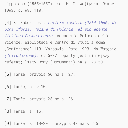
Lippomano (1555—1557), ed. H. D. Wojtyska, Romae
1993, s. 98, 110.
[4]
K. Żabokiicki,
Lettere inedite (1554-1556) di
Bona Sforza, regina di Polonia, al suo agente
italiano Pompeo Lanza,
Accademia Polacca delie
Scienze, Biblioteca e Centro di Studi a Roma,
„Conferenze” 110, Varsavia; Roma 1998. Na Wstępie
(Introduzione),
s. 5-27, oparty jest niniejszy
referat; listy Bony (Documenti) na s. 28-50.
[5]
Tamże, przypis 56 na s. 27.
[6]
Tamże, s. 9-10.
[7]
Tamże, przypis 25 na s. 26.
[8]
Tamże, s. 16.
[9]
Tamże, s. 18-20 i przypis 47 na s. 26.