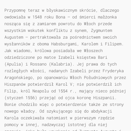
Przypomnę teraz w błyskawicznym skrócie, dlaczego
owdowiała w 1548 roku Bona — od śmierci małżonka
nosząca się z zamiarem powrotu do Włoch przede
wszystkim wskutek konfliktu z synem, Zygmuntem
Augustem — pertraktowała za pośrednictwem swoich
wysłanników z oboma Habsburgami, Karolem i Filipem.
Jak wiadomo, królowa posiadała we Włoszech
odziedziczone po matce Izabeli księstwa Bari
(Apulia) i Rossano (Kalabria). Jej prawa do tych
rozległych włości, nadanych Izabeli przez Fryderyka
Aragońskiego, po opanowaniu Włoch Południowych przez
Hiszpanów potwierdził Karol V; nie potwierdził ich
Filip, król Neapolu od 1554 r., mający nieco później
(styczeń 1556) przejąć od ojca koronę Hiszpanii.
Bonie chodziło więc o potwierdzenie także ze strony
nowego władcy. Od szykującego się do abdykacji
Karola oczekiwała natomiast w pierwszym rzędzie
pomocy w innej, nadzwyczaj istotnej dla niej