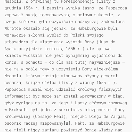
Neapolu. Z omawianej tu korespondencji (listy z
grudnia 1554 r. i passim) wynika jasno, że Pappacoda
zapewnił swoją mocodawczynię o pełnym sukcesie, z
czego królowa była oczywiście nadzwyczaj zadowolona.
Wkrótce okazało się jednak, że Habsburgowie byli
wprawdzie skłonni wysłać do Polski swojego
ambasadora dla ułatwienia wyjazdu Bony (Juan de
Ayala przyjedzie jesienią 1555 r.) ale sprawa
księstw włoskich nie jest bynajmniej wyjaśniona do
końca, a ponadto — co dla nas tutaj najważniejsze —
nie ma w ogóle mowy o uczynieniu Bony wicekrólem
Neapolu, którym zostaje mianowany słynny generał
cesarza, książe d’Alba (listy z wiosny 1555 r.).
Pappacoda musiał więc udzielić królowej fałszywych
informacji; być może sam został wprowadzony w błąd,
gdyż wygląda na to, że jego i Lanzy głównym rozmówcą
w Brukseli był jeden z sekretarzy hiszpańskiej Rady
Królewskiej (Consejo Real), niejaki Diego de Vargas,
osobnik raczej niepoważny
[8]
. Fakt, że Habsburgowie
nie mieli nigdy zamiaru powierzyć Bonie władzy nad