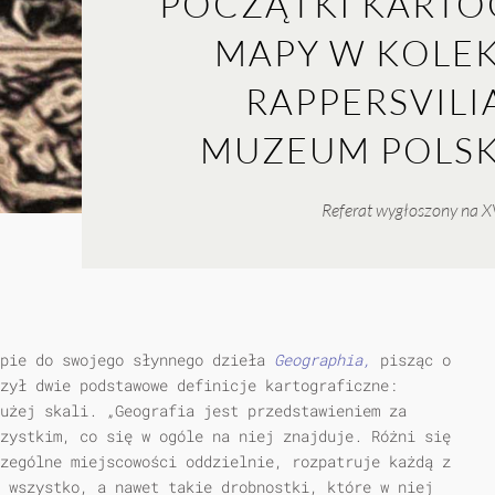
POCZĄTKI KARTOG
MAPY W KOLEK
RAPPERSVIL
MUZEUM POLSK
Referat wygłoszony na XV
ępie do swojego słynnego dzieła
Geographia,
pisząc o
zył dwie podstawowe definicje kartograficzne:
użej skali. „Geografia jest przedstawieniem za
zystkim, co się w ogóle na niej znajduje. Różni się
zególne miejscowości oddzielnie, rozpatruje każdą z
 wszystko, a nawet takie drobnostki, które w niej