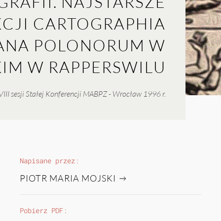
RAFII. NAJSTARSZE
CJI CARTOGRAPHIA
IANA POLONORUM W
IM W RAPPERSWILU
III sesji Stałej Konferencji MABPZ - Wrocław 1996 r.
Napisane przez:
PIOTR MARIA MOJSKI
Pobierz PDF: