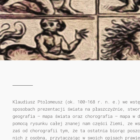
Klaudiusz Ptolomeusz (ok. 100-168 r. n. e.) we wst
sposobach prezentacji świata na płaszczyźnie, stwor
geografia — mapa świata oraz chorografia — mapa w d
pomocą rysunku całej znanej nam części Ziemi, ze ws
zaś od chorografii tym, że ta ostatnia biorąc poszc
nich z osobna, przytaczając w swoich opisach prawie