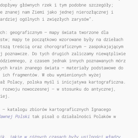
dopływy głównych rzek i tym podobne szczegóły;
e znanej nam Ziemi jako jednej nierozłącznej i
bardziej ogólnych i zwięzłych zarysów”.
ch: geograficznym — mapy świata tworzone dla
stw; mapy te początkowo wzorowane były na dziełach
tszą treścią oraz chorograficznym — zaspokajającym
j poznawcze. Do tych drugich zaliczamy niewątpliwie
ódziemnego, z czasem jednak innych poznawanych mórz
ych krain znanego świata — materiały podstawowe do
 ich fragmentów. W obu wymienionych wyżej
ał Polacy, polska myśl i inicjatywa kartograficzna.
 rozwoju nowoczesnej — w stosunku do antycznej,
iej.
 — katalogu zbiorów kartograficznych Ignacego
awnej Polski
tak pisał o działalności Polaków w
ik, jakie w różnych czasach były usilności władzy