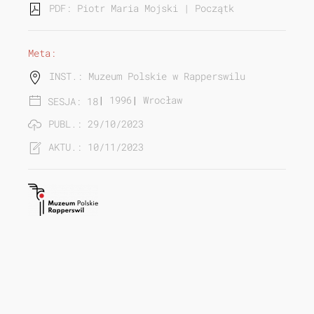
PDF: Piotr Maria Mojski | Początki kartografii.
Meta:
INST.: Muzeum Polskie w Rapperswilu
|
1996
|
Wrocław
SESJA: 18
PUBL.: 29/10/2023
AKTU.: 10/11/2023