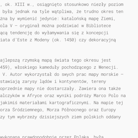
, ok. XIII w., osiągnięto stosunkowo niezły poziom
 była jednak na tyle wątpliwa, że trudno okres ten
żna by wymienić jedynie: katalońską mapę Ziemi,
ola V — oryginał można podziwiać w Bibliotece
ącą tendencję do wyłamywania się z koncepcji
iata d’Este z Modeny (ok. 1450) czy dekoracyjną
ajlepszą rzymską mapą świata tego okresu jest
459), włoskiego kameduły pochodzącego z Wenecji.
 V. Autor wykorzystał do swych prac mapy morskie —
dstawiają zarysy lądów i kontynentów, tereny
oprzednie mapy nie dostarczały. Zawiera ona także
alczyków w Afryce oraz wyniki podróży Marco Polo na
jakimiś materiałami kartograficznymi. Na mapie tej
orza Śródziemnego, Morza Północnego oraz Europy
zy tym wybrzeży dzisiejszych ziem polskich oddany
 wykonaną prawdopodobnie przez Polaka, była