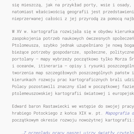
się mieszczą, jak na przykład porty, wsie i osady, 
natomiast właściwością geografii jest przedstawieni
nieprzerwanej całości z jej przyrodą za pomocą naj
W XV w. kartografia rozwijała się w obydwu kierunka
zaspokojenia potrzeb naukowych ówczesnych społeczeń
Ptolomeusza, szybko jednak uzupełniano je nową boga
bieżące potrzeby gospodarcze, społeczne, polityczne
portolany — mapy wybrzeży początkowo tylko Morza Śr
i oceanów, itineraria — opisy i rysunki poszczególn
tworzenia map szczegółowych poszczególnych państw i
kierunkach rozwoju prac kartograficznych brali udzi
Polacy pozostawili znaczny ślad w początkowej fazie
ptolemeuszowskiej kartografii światowej i europejsk
Edward baron Rastawiecki we wstępie do swojej pracy
hrabiego Potockiego z końca XIX w. pt.
Mapografia d
początkowym okresie rozwoju nowożytnej kartografii:
„Z przeglądu pracy naszej ujrzy światły czyteln