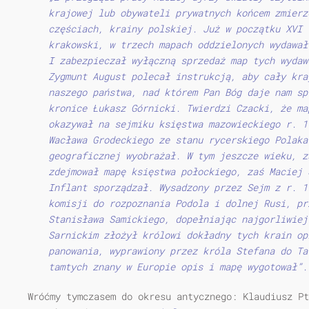
krajowej lub obywateli prywatnych końcem zmierz
częściach, krainy polskiej. Już w początku XVI 
krakowski, w trzech mapach oddzielonych wydawał
I zabezpieczał wyłączną sprzedaż map tych wydaw
Zygmunt August polecał instrukcją, aby cały kra
naszego państwa, nad którem Pan Bóg daje nam sp
kronice Łukasz Górnicki. Twierdzi Czacki, że ma
okazywał na sejmiku księstwa mazowieckiego r. 1
Wacława Grodeckiego ze stanu rycerskiego Polaka
geograficznej wyobrażał. W tym jeszcze wieku, z
zdejmował mapę księstwa połockiego, zaś Maciej 
Inflant sporządzał. Wysadzony przez Sejm z r. 1
komisji do rozpoznania Podola i dolnej Rusi, pr
Stanisława Samickiego, dopełniając najgorliwiej
Sarnickim złożył królowi dokładny tych krain op
panowania, wyprawiony przez króla Stefana do Ta
tamtych znany w Europie opis i mapę wygotował”.
Wróćmy tymczasem do okresu antycznego: Klaudiusz Pt