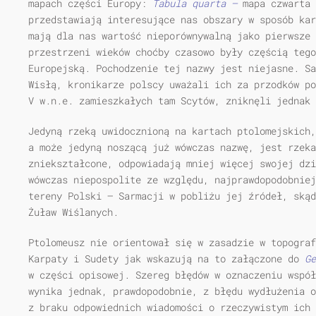
mapach części Europy:
Tabula quarta —
mapa czwarta
przedstawiają interesujące nas obszary w sposób kar
mają dla nas wartość nieporównywalną jako pierwsze 
przestrzeni wieków choćby czasowo były częścią tego
Europejską. Pochodzenie tej nazwy jest niejasne. Sa
Wisłą, kronikarze polscy uważali ich za przodków po
V w.n.e. zamieszkałych tam Scytów, zniknęli jednak 
Jedyną rzeką uwidocznioną na kartach ptolomejskich,
a może jedyną noszącą już wówczas nazwę, jest rzeka
zniekształcone, odpowiadają mniej więcej swojej dzi
wówczas niepospolite ze względu, najprawdopodobniej
tereny Polski — Sarmacji w pobliżu jej źródeł, skąd
Żuław Wiślanych.
Ptolomeusz nie orientował się w zasadzie w topograf
Karpaty i Sudety jak wskazują na to załączone do
G
w części opisowej. Szereg błędów w oznaczeniu współ
wynika jednak, prawdopodobnie, z błędu wydłużenia o
z braku odpowiednich wiadomości o rzeczywistym ich 