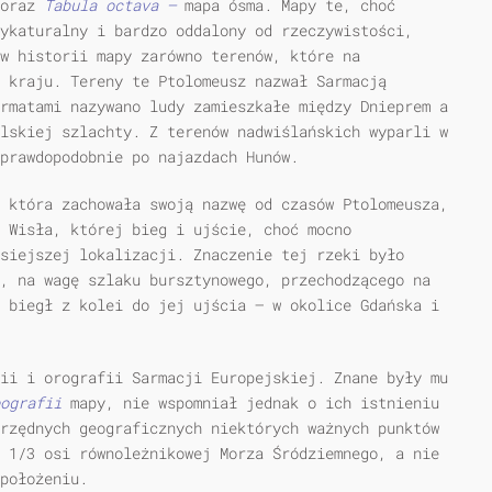
 oraz
Tabula octava —
mapa ósma. Mapy te, choć
ykaturalny i bardzo oddalony od rzeczywistości,
w historii mapy zarówno terenów, które na
 kraju. Tereny te Ptolomeusz nazwał Sarmacją
rmatami nazywano ludy zamieszkałe między Dnieprem a
lskiej szlachty. Z terenów nadwiślańskich wyparli w
prawdopodobnie po najazdach Hunów.
 która zachowała swoją nazwę od czasów Ptolomeusza,
 Wisła, której bieg i ujście, choć mocno
siejszej lokalizacji. Znaczenie tej rzeki było
, na wagę szlaku bursztynowego, przechodzącego na
 biegł z kolei do jej ujścia — w okolice Gdańska i
ii i orografii Sarmacji Europejskiej. Znane były mu
eografii
mapy, nie wspomniał jednak o ich istnieniu
rzędnych geograficznych niektórych ważnych punktów
 1/3 osi równoleżnikowej Morza Śródziemnego, a nie
położeniu.