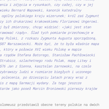
enia i zdjęcia w rysunkach, czy całej, czy w jej
wieku Bernard Wapowski, kanonik katedralny
 ogólny polskiego kraju wizerunek; król zaś Zygmunt
cy ich drukarzowi krakowskiemu Florianowi Ungerowi.
j był zmierzony, chcąc widzieć: «jaki jest stan
rawować rządy». Ślad tych pomiarów przechowuje w
pę Polski, z rozkazu Zygmunta Augusta sporządzoną,
587 Warszawiecki. Może być, że to była właśnie mapa
, który w połowie XVI wieku Polskę w mapie
a rządów Stefana Batorego, Stanisław Pachłowiecki
Strubicz, szlachetnego rodu Polak, mapę Litwy i
576 Jan z Sienna, kasztelan żarnowski, na czele
zybrawszy ludzi w rozmiarze biegłych i uczonego
 polecenia, po dziesięciu latach pracy wraz z
is z mapą Sarmacji wydany. Za tego jeszcze
tarów jako poseł Marcin Broniewski pierwszy krajów
olomeusz przedstawił obecne tereny polskie na dwóch