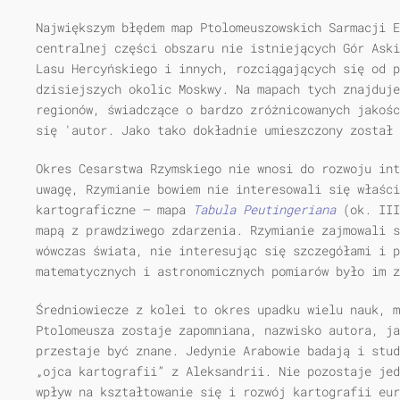
Największym błędem map Ptolomeuszowskich Sarmacji E
centralnej części obszaru nie istniejących Gór Aski
Lasu Hercyńskiego i innych, rozciągających się od p
dzisiejszych okolic Moskwy. Na mapach tych znajduje
regionów, świadczące o bardzo zróżnicowanych jakośc
się 'autor. Jako tako dokładnie umieszczony został 
Okres Cesarstwa Rzymskiego nie wnosi do rozwoju int
uwagę, Rzymianie bowiem nie interesowali się właści
kartograficzne — mapa
Tabula Peutingeriana
(ok. III
mapą z prawdziwego zdarzenia. Rzymianie zajmowali s
wówczas świata, nie interesując się szczegółami i 
matematycznych i astronomicznych pomiarów było im z
Średniowiecze z kolei to okres upadku wielu nauk, 
Ptolomeusza zostaje zapomniana, nazwisko autora, ja
przestaje być znane. Jedynie Arabowie badają i stud
„ojca kartografii” z Aleksandrii. Nie pozostaje jed
wpływ na kształtowanie się i rozwój kartografii eur