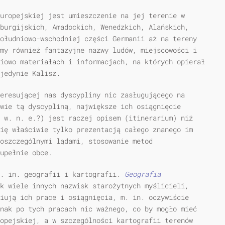
uropejskiej jest umieszczenie na jej terenie w
burgijskich, Amadockich, Wenedzkich, Alańskich,
ołudniowo-wschodniej części Germanii aż na tereny
my również fantazyjne nazwy ludów, miejscowości i
iowo materiałach i informacjach, na których opierał
jedynie Kalisz.
eresującej nas dyscypliny nic zasługującego na
wie tą dyscypliną, największe ich osiągnięcie
 w. n. e.?) jest raczej opisem (itinerarium) niż
ię właściwie tylko prezentacją całego znanego im
poszczególnymi lądami, stosowanie metod
upełnie obce.
m. in. geografii i kartografii.
Geografia
k wiele innych nazwisk starożytnych myślicieli,
iują ich prace i osiągnięcia, m. in. oczywiście
nak po tych pracach nic ważnego, co by mogło mieć
opejskiej, a w szczególności kartografii terenów