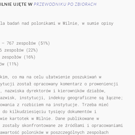
ILNIE UJĘTE W
PRZEWODNIKU
PO ZBIORACH
la badań nad polonikami w Wilnie, w sumie opisy
 — 767 zespołów (51%)
6 zespołów (22%)
 zespołów (16%)
ów (11%)
skim, co ma na celu ułatwienie poszukiwań w
ytucji został opracowany komentarz o proweniencji
, nazwiska dyrektorów i kierowników działów,
azwisk, instytucji, indeksy geograficzne są łączne;
owania z rozbiciem na instytucje. Trzeba mieć
 do kilkudziesięciu tysięcy dokumentów i
wie kartotek w Wilnie. Dane publikowane w
 zostały skonfrontowane ze źródłami i opracowaniami
awartość poloników w poszczególnych zespołach