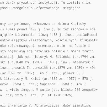
ch darów prywatnych instytucji. Tu została m.in.
Synodu Ewangelicko-Reformowanego, sięgająca
nty pergaminowe, zwłaszcza ze zbioru Kapituły
(w sumie ponad 1400 j. inw.). Tu też zachowało się
ajątków birżańskich liczą 1453 j. inw.; posiadłości
entów majątków klasztornych, kościelnych, biskupstw
cko-reformowanych), cmentarza m.in. na Rossie i
sto pojawiają się nazwiska polskie i można trafić
olskiej, jak np. historyk M. Baliński (ur.1794 zm.
ski (ur.1848 zm. 1928) - 148 j. inw.; matematyk i
inw.; prawnik Z. Jundziłł (ur.1879 zm. 1939) — 404
(ur.1823 zm. 1862) — 65 j. inw.; pisarz J. I.
k literatury M. Kridl (ur.1882 zm. 1957) — 570 j.
erów — 3934 j. inw.; Sapiehów — 5589 j. inw.;
w. i wiele innych. W sumie jest blisko 200 zespołów
w liczy 2275 j. inw. (z lat 1770-1925).
nić inwentarze V. Abramoviciusa (dóbr ziemskich,