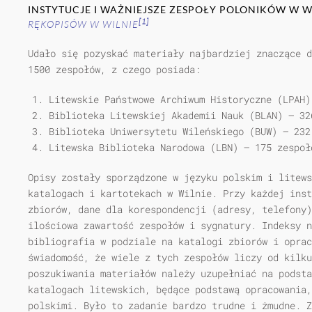
INSTYTUCJE I WAŻNIEJSZE ZESPOŁY POLONIKÓW W W
[1]
RĘKOPISÓW W WILNIE
Udało się pozyskać materiały najbardziej znaczące d
1500 zespołów, z czego posiada:
Litewskie Państwowe Archiwum Historyczne (LPAH)
Biblioteka Litewskiej Akademii Nauk (BLAN) — 32
Biblioteka Uniwersytetu Wileńskiego (BUW) — 232
Litewska Biblioteka Narodowa (LBN) — 175 zespoł
Opisy zostały sporządzone w języku polskim i litew
katalogach i kartotekach w Wilnie. Przy każdej inst
zbiorów, dane dla korespondencji (adresy, telefony)
ilościowa zawartość zespołów i sygnatury. Indeksy n
bibliografia w podziale na katalogi zbiorów i oprac
świadomość, że wiele z tych zespołów liczy od kilku
poszukiwania materiałów należy uzupełniać na podsta
katalogach litewskich, będące podstawą opracowania,
polskimi. Było to zadanie bardzo trudne i żmudne. Z