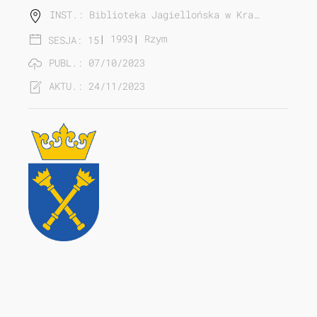
INST.: Biblioteka Jagiellońska w Kra…
|
1993
|
Rzym
SESJA: 15
PUBL.: 07/10/2023
AKTU.: 24/11/2023