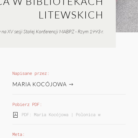
A W BIBLIOTEKACH
LITEWSKICH
 na XV sesji Stałej Konferencji MABPZ - Rzym 1993 r.
Napisane przez:
MARIA KOCÓJOWA
Pobierz PDF:
PDF: Maria Kocójowa | Polonica w bibliotekach l
Meta: