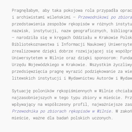
Pragnęłabym, aby taka pokojowa rola przypadła oprac
i archiwistami wileńskimi —
Przewodnikowi po zbiora
przedstawienia zespołów rękopisów w różnych instytu
nazwisk, instytucji, nazw geograficznych, bibliogra
— narodziła się w kręgach Oddziału w Krakowie Pols
Bibliotekoznawstwa i Informacji Naukowej Uniwersyt
zrealizowane dzięki dobrze rozwijającej się współpr
Uniwersytetem w Wilnie oraz dzięki sponsorom: Funda
Urzędu Wojewódzkiego w Krakowie. Wszystkim życzliwy
przedsięwzięcia pragnę wyrazić podziękowanie za wi
litewskich instytucji i Wydawnictwu Autorów i Wydaw
Sytuację poloników rękopiśmiennych w Wilnie chciała
najzasobniejszych w tego typu zbiory w mieście. Prz
wpływający na współczesny profil, najważniejsze zas
Przewodnika po zbiorach rękopisów w Wilnie
. W zakoń
mieście, ważne dla badań polskich uczonych.