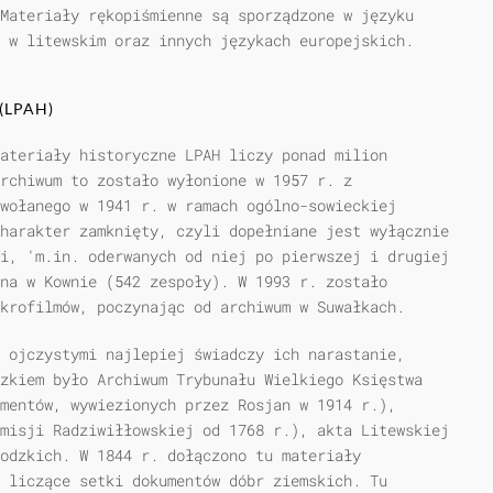
Materiały rękopiśmienne są sporządzone w języku
 w litewskim oraz innych językach europejskich.
(LPAH)
ateriały historyczne LPAH liczy ponad milion
rchiwum to zostało wyłonione w 1957 r. z
wołanego w 1941 r. w ramach ogólno-sowieckiej
harakter zamknięty, czyli dopełniane jest wyłącznie
i, 'm.in. oderwanych od niej po pierwszej i drugiej
na w Kownie (542 zespoły). W 1993 r. zostało
krofilmów, poczynając od archiwum w Suwałkach.
 ojczystymi najlepiej świadczy ich narastanie,
zkiem było Archiwum Trybunału Wielkiego Księstwa
mentów, wywiezionych przez Rosjan w 1914 r.),
misji Radziwiłłowskiej od 1768 r.), akta Litewskiej
odzkich. W 1844 r. dołączono tu materiały
 liczące setki dokumentów dóbr ziemskich. Tu