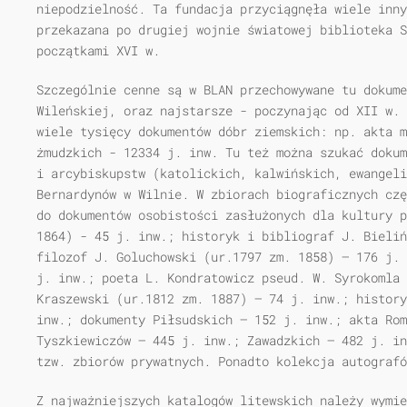
niepodzielność. Ta fundacja przyciągnęła wiele inny
przekazana po drugiej wojnie światowej biblioteka 
początkami XVI w.
Szczególnie cenne są w BLAN przechowywane tu dokume
Wileńskiej, oraz najstarsze - poczynając od XII w. 
wiele tysięcy dokumentów dóbr ziemskich: np. akta m
żmudzkich - 12334 j. inw. Tu też można szukać dokum
i arcybiskupstw (katolickich, kalwińskich, ewangeli
Bernardynów w Wilnie. W zbiorach biograficznych czę
do dokumentów osobistości zasłużonych dla kultury p
1864) - 45 j. inw.; historyk i bibliograf J. Bieliń
filozof J. Goluchowski (ur.1797 zm. 1858) — 176 j. 
j. inw.; poeta L. Kondratowicz pseud. W. Syrokomla 
Kraszewski (ur.1812 zm. 1887) — 74 j. inw.; history
inw.; dokumenty Piłsudskich — 152 j. inw.; akta Rom
Tyszkiewiczów — 445 j. inw.; Zawadzkich — 482 j. in
tzw. zbiorów prywatnych. Ponadto kolekcja autografó
Z najważniejszych katalogów litewskich należy wymie