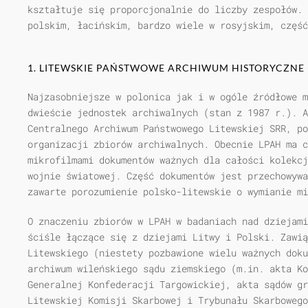
kształtuje się proporcjonalnie do liczby zespołów. 
polskim, łacińskim, bardzo wiele w rosyjskim, część
1. LITEWSKIE PAŃSTWOWE ARCHIWUM HISTORYCZNE 
Najzasobniejsze w polonica jak i w ogóle źródłowe m
dwieście jednostek archiwalnych (stan z 1987 r.). A
Centralnego Archiwum Państwowego Litewskiej SRR, po
organizacji zbiorów archiwalnych. Obecnie LPAH ma c
mikrofilmami dokumentów ważnych dla całości kolekcj
wojnie światowej. Część dokumentów jest przechowywa
zawarte porozumienie polsko-litewskie o wymianie mi
O znaczeniu zbiorów w LPAH w badaniach nad dziejami
ściśle łączące się z dziejami Litwy i Polski. Zawią
Litewskiego (niestety pozbawione wielu ważnych doku
archiwum wileńskiego sądu ziemskiego (m.in. akta Ko
Generalnej Konfederacji Targowickiej, akta sądów gr
Litewskiej Komisji Skarbowej i Trybunału Skarbowego