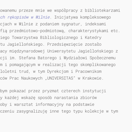
owanemu przeze mnie we współpracy z bibliotekarzami
ch rękopisów w Wilnie
. Inicjatywa kompleksowego
cjach w Wilnie z podaniem sygnatur, indeksami
fią przedmiotowo-podmiotową, charakterystykami etc.
kiego Towarzystwa Bibliologicznego i Katedry
etu Jagiellońskiego. Przedsięwzięcie zostało
acy międzynarodowej Uniwersytetu Jagiellońskiego z
cji im. Stefana Batorego i Wydziałowi Społecznemu
m i pomagającym w realizacji tego skomplikowanego
eloletni trud, w tym Dyrekcjom i Pracownikom
ców Prac Naukowych „UNIVERSITAS” w Krakowie.
bym pokazać przez pryzmat czterech instytucji
y każdej wskażę sposób narastania zbiorów
oby i warsztat informacyjny na podstawie
czeniu zasygnalizuję inne tego typu kolekcje w tym