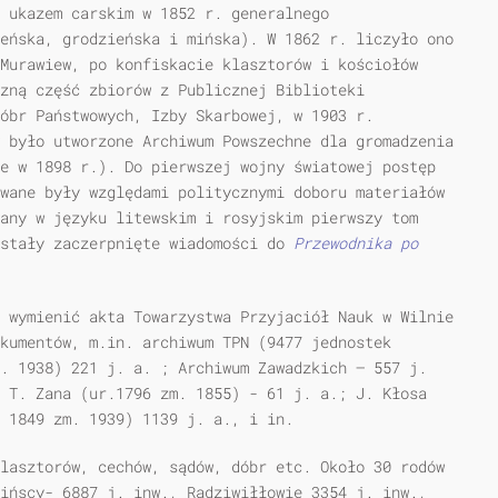
 ukazem carskim w 1852 r. generalnego
eńska, grodzieńska i mińska). W 1862 r. liczyło ono
Murawiew, po konfiskacie klasztorów i kościołów
zną część zbiorów z Publicznej Biblioteki
Dóbr Państwowych, Izby Skarbowej, w 1903 r.
 było utworzone Archiwum Powszechne dla gromadzenia
e w 1898 r.). Do pierwszej wojny światowej postęp
wane były względami politycznymi doboru materiałów
any w języku litewskim i rosyjskim pierwszy tom
ostały zaczerpnięte wiadomości do
Przewodnika po
 wymienić akta Towarzystwa Przyjaciół Nauk w Wilnie
kumentów, m.in. archiwum TPN (9477 jednostek
. 1938) 221 j. a. ; Archiwum Zawadzkich — 557 j.
 T. Zana (ur.1796 zm. 1855) - 61 j. a.; J. Kłosa
. 1849 zm. 1939) 1139 j. a., i in.
lasztorów, cechów, sądów, dóbr etc. Około 30 rodów
ińscy- 6887 j. inw., Radziwiłłowie 3354 j. inw.,