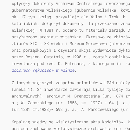
wpłynęły dokumenty Archiwum Centralnego utworzonego
gubernatorstwa wileńskiego (gubernia wileńska, kowi
ok. 17 tys. ksiąg, przywileje dla Wilna i Trok. M. 
katolickich, dołączył dokumenty. Tu przekazano znac
Wileńskiej. W 1881 r. oddano tu materiały zarządu 
przyłączono archiwum witebskie. Okresowo ze zbiorów
zbiorów XIX i XX wieku i Muzeum Murawiewa (utworzon
prac porządkowych i ożywiona akcja wydawnicza dykto
przez Rosjan. Ostatnio, w 1990 r., został opublikow
inwentarza pod red. D. Butenasa, z którego m.in. z
zbiorach rękopisów w Wilnie
.
Z innych większych zespołów poloników w LPAH należy
(aneks 1). 24 inwentarze zawierają kilka tysięcy do
archiwalnych), archiwum M. Brensztejna (ur. 1874 zm
a.; W. Zahorskiego (ur. 1858, zm. 1927) - 64 j. a.;
(ur.1881 zm.1933)- 592 j. a.; A. Parczewskiego (ur
Kopalnią wiedzy są wielotysięczne akta kościołów, k
posiada zachowane wielotysięczne archiwalia (np. Og