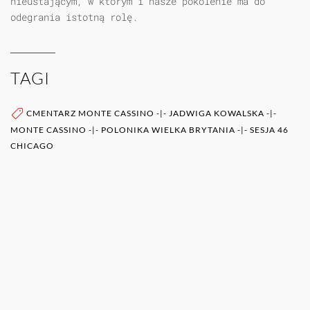
nieustającym, w którym i nasze pokolenie ma do
odegrania istotną rolę.
TAGI
CMENTARZ MONTE CASSINO
-|-
JADWIGA KOWALSKA
-|-
MONTE CASSINO
-|-
POLONIKA WIELKA BRYTANIA
-|-
SESJA 46
CHICAGO
WIĘCEJ O AUTORZE (AUTORACH)
0RAZ
POZOSTAŁE PUBLIKACJE TEGO AUTORA (ÓW)