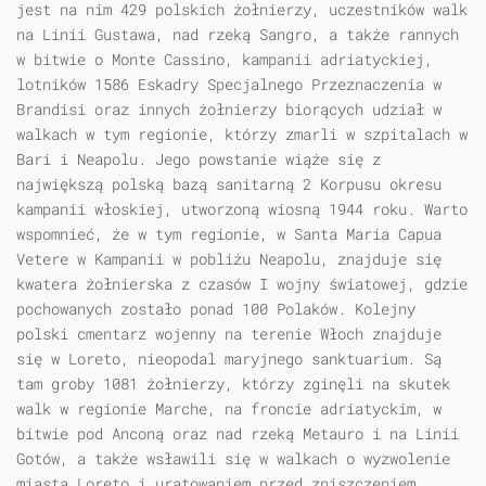
jest na nim 429 polskich żołnierzy, uczestników walk
na Linii Gustawa, nad rzeką Sangro, a także rannych
w bitwie o Monte Cassino, kampanii adriatyckiej,
lotników 1586 Eskadry Specjalnego Przeznaczenia w
Brandisi oraz innych żołnierzy biorących udział w
walkach w tym regionie, którzy zmarli w szpitalach w
Bari i Neapolu. Jego powstanie wiąże się z
największą polską bazą sanitarną 2 Korpusu okresu
kampanii włoskiej, utworzoną wiosną 1944 roku. Warto
wspomnieć, że w tym regionie, w Santa Maria Capua
Vetere w Kampanii w pobliżu Neapolu, znajduje się
kwatera żołnierska z czasów I wojny światowej, gdzie
pochowanych zostało ponad 100 Polaków. Kolejny
polski cmentarz wojenny na terenie Włoch znajduje
się w Loreto, nieopodal maryjnego sanktuarium. Są
tam groby 1081 żołnierzy, którzy zginęli na skutek
walk w regionie Marche, na froncie adriatyckim, w
bitwie pod Anconą oraz nad rzeką Metauro i na Linii
Gotów, a także wsławili się w walkach o wyzwolenie
miasta Loreto i uratowaniem przed zniszczeniem