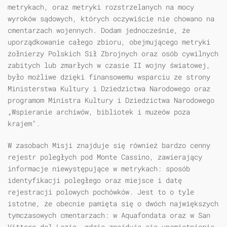
metrykach, oraz metryki rozstrzelanych na mocy
wyroków sądowych, których oczywiście nie chowano na
cmentarzach wojennych. Dodam jednocześnie, że
uporządkowanie całego zbioru, obejmującego metryki
żołnierzy Polskich Sił Zbrojnych oraz osób cywilnych
zabitych lub zmarłych w czasie II wojny światowej,
było możliwe dzięki finansowemu wsparciu ze strony
Ministerstwa Kultury i Dziedzictwa Narodowego oraz
programom Ministra Kultury i Dziedzictwa Narodowego
„Wspieranie archiwów, bibliotek i muzeów poza
krajem".
W zasobach Misji znajduje się również bardzo cenny
rejestr poległych pod Monte Cassino, zawierający
informacje niewystępujące w metrykach: sposób
identyfikacji poległego oraz miejsce i datę
rejestracji polowych pochówków. Jest to o tyle
istotne, że obecnie pamięta się o dwóch największych
tymczasowych cmentarzach: w Aquafondata oraz w San
Vittore del Lazio, gdzie znajdują się upamiętnienia,