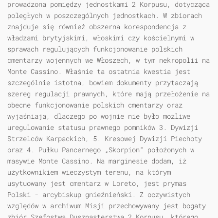
prowadzona pomiędzy jednostkami 2 Korpusu, dotycząca
poległych w poszczególnych jednostkach. W zbiorach
znajduje się również obszerna korespondencja z
władzami brytyjskimi, włoskimi czy kościelnymi w
sprawach regulujących funkcjonowanie polskich
cmentarzy wojennych we Włoszech, w tym nekropolii na
Monte Cassino. Właśnie ta ostatnia kwestia jest
szczególnie istotna, bowiem dokumenty przytaczają
szereg regulacji prawnych, które mają przełożenie na
obecne funkcjonowanie polskich cmentarzy oraz
wyjaśniają, dlaczego po wojnie nie było możliwe
uregulowanie statusu prawnego pomników 3. Dywizji
Strzelców Karpackich, 5. Kresowej Dywizji Piechoty
oraz 4. Pułku Pancernego „Skorpion" położonych w
masywie Monte Cassino. Na marginesie dodam, iż
użytkownikiem wieczystym terenu, na którym
usytuowany jest cmentarz w Loreto, jest prymas
Polski - arcybiskup gnieźnieński. Z oczywistych
względów w archiwum Misji przechowywany jest bogaty
zbiór Szefostwa Duszpasterstwa 2 Korpusu, którego