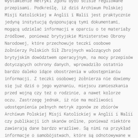
wystawienie metryki zgonu było ściśle regulowane
przepisami. Podkreślę, iż dziś Archiwum Polskiej
Misji Katolickiej w Anglii i Walii jest praktycznie
jedyną instytucją dysponującą tymi dokumentami,
mogącą udzielać informacji w oparciu o te materiały
źródłowe, ponieważ brytyjskie Ministerstwo Obrony
Narodowej, które przechowuje teczki osobowe
żołnierzy Polskich Sił Zbrojnych walczących pod
brytyjskim dowództwem operacyjnym, na mocy przepisów
dotyczących ochrony danych, wprowadziło ostatnio
bardzo daleko idące obostrzenia w udostępnianiu
informacji. Z teczki osobowej żołnierza nie dowiemy
się już dziś o jego wyznaniu, miejscu zamieszkania
przed wojną czy też o rodzinie, a nawet kolorze
oczu. Zastrzegę jednak, iż nie ma możliwości
udostępnienia pełnych metryk zgonów ze zbiorów
Archiwum Polskiej Misji Katolickiej w Anglii i Walii
czy publikacji ich skanów online, ponieważ niektóre
zawierają dane bardzo wrażliwe. Są nimi na przykład
informacje o samobójstwach, które są odnotowywane w