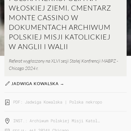
WŁOSKIEJ ZIEMI. CMENTARZ
MONTE CASSINO W
DOKUMENTACH ARCHIWUM
POLSKIEJ MISJI KATOLICKIEJ
W ANGLII I WALII
Referat wygłoszony na XLVI sesji Stałej Konfrencji MABPZ -
Chicago 2024 r.
JADWIGA KOWALSKA →
PDF: Jadwiga Kowalska | Polska nekropolia na włosk
INST.: Archiwum Polskiej Misji Katol…
|
2024
|
Chicago
SESJA: 46