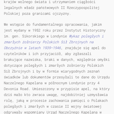
krajów wolnego świata i utrzymaniem ciągłości
legalnych władz państwowych II Rzeczypospolitej
Polskiej poza granicami ojczyzny.
We wstępie do fundamentalnego opracowania, jakim
jest wydany w 1952 roku przez Instytut Historyczny
im. gen. Sikorskiego w Londynie
Wykaz poległych i
zmarłych żołnierzy Polskich Sił Zbrojnych na
Obczyźnie w latach 1939–1946
, znajduje się apel do
czytelników i ich przyjaciół, aby zgłaszali
brakujące nazwiska, braki w danych, względnie omyłki
dotyczące poległych i zmarłych żołnierzy Polskich
Sił Zbrojnych i by w formie wiarygodnych zeznań
świadków lub dokumentów przesyłali te dane do Urzędu
Naczelnego Kapelana w północnym Londynie przy 4
Devonia Road. Umieszczony w przypisie apel, na który
dziś mało kto zwraca uwagę, najdobitniej uzmysławia
rolę, jaką w procesie zachowania pamięci o Polakach
poległych i zmarłych w czasie II wojny światowej
odgrywały wspomniany Urząd Naczelnego Kapelana w