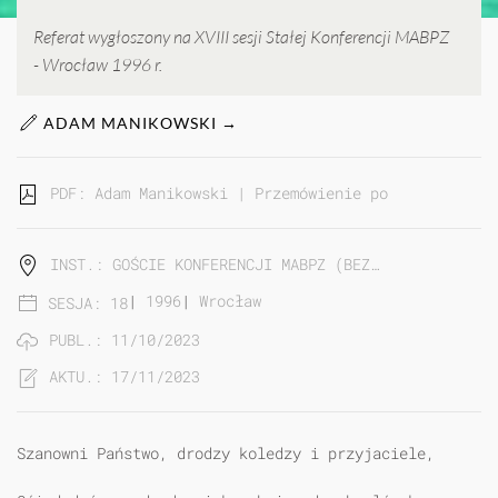
Referat wygłoszony na XVIII sesji Stałej Konferencji MABPZ
- Wrocław 1996 r.
ADAM MANIKOWSKI →
PDF: Adam Manikowski | Przemówienie powitalne 18. 
INST.: GOŚCIE KONFERENCJI MABPZ (BEZ…
|
1996
|
Wrocław
SESJA: 18
PUBL.: 11/10/2023
AKTU.: 17/11/2023
Szanowni Państwo, drodzy koledzy i przyjaciele,