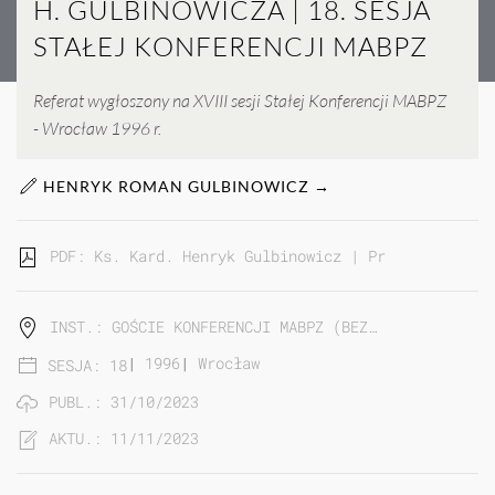
H. GULBINOWICZA | 18. SESJA
STAŁEJ KONFERENCJI MABPZ
Referat wygłoszony na XVIII sesji Stałej Konferencji MABPZ
- Wrocław 1996 r.
HENRYK ROMAN GULBINOWICZ →
PDF: Ks. Kard. Henryk Gulbinowicz | Przemówienie p
INST.: GOŚCIE KONFERENCJI MABPZ (BEZ…
|
1996
|
Wrocław
SESJA: 18
PUBL.: 31/10/2023
AKTU.: 11/11/2023