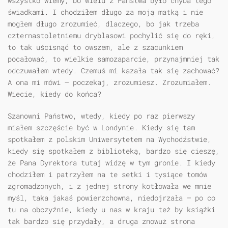
wszystko wiemy, bo wielu z Państwa było chyba tego
świadkami. I chodziłem długo za moją matką i nie
mogłem długo zrozumieć, dlaczego, bo jak trzeba
czternastoletniemu dryblasowi pochylić się do ręki,
to tak uścisnąć to owszem, ale z szacunkiem
pocałować, to wielkie samozaparcie, przynajmniej tak
odczuwałem wtedy. Czemuś mi kazała tak się zachować?
A ona mi mówi — poczekaj, zrozumiesz. Zrozumiałem.
Wiecie, kiedy do końca?
Szanowni Państwo, wtedy, kiedy po raz pierwszy
miałem szczęście być w Londynie. Kiedy się tam
spotkałem z polskim Uniwersytetem na Wychodźstwie,
kiedy się spotkałem z biblioteką, bardzo się cieszę,
że Pana Dyrektora tutaj widzę w tym gronie. I kiedy
chodziłem i patrzyłem na te setki i tysiące tomów
zgromadzonych, i z jednej strony kotłowała we mnie
myśl, taka jakaś powierzchowna, niedojrzała — po co
tu na obczyźnie, kiedy u nas w kraju też by książki
tak bardzo się przydały, a druga znowuż strona