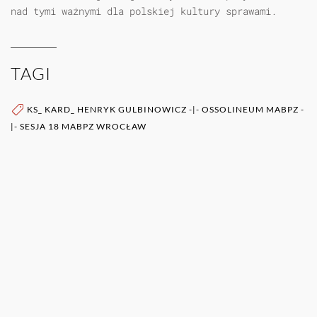
nad tymi ważnymi dla polskiej kultury sprawami.
TAGI
KS_ KARD_ HENRYK GULBINOWICZ
-|-
OSSOLINEUM MABPZ
-
|-
SESJA 18 MABPZ WROCŁAW
WIĘCEJ O AUTORZE (AUTORACH)
0RAZ
POZOSTAŁE PUBLIKACJE TEGO AUTORA (ÓW)