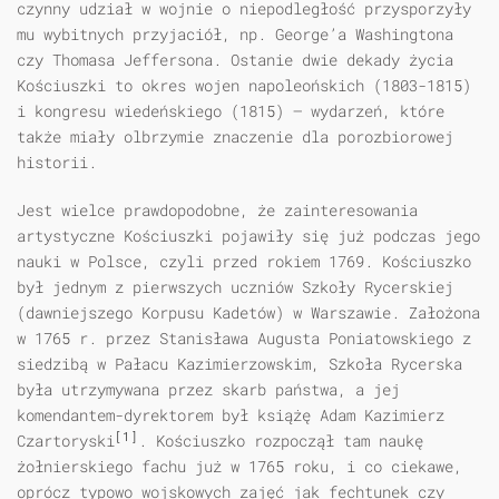
czynny udział w wojnie o niepodległość przysporzyły
mu wybitnych przyjaciół, np. George’a Washingtona
czy Thomasa Jeffersona. Ostanie dwie dekady życia
Kościuszki to okres wojen napoleońskich (1803-1815)
i kongresu wiedeńskiego (1815) — wydarzeń, które
także miały olbrzymie znaczenie dla porozbiorowej
historii.
Jest wielce prawdopodobne, że zainteresowania
artystyczne Kościuszki pojawiły się już podczas jego
nauki w Polsce, czyli przed rokiem 1769. Kościuszko
był jednym z pierwszych uczniów Szkoły Rycerskiej
(dawniejszego Korpusu Kadetów) w Warszawie. Założona
w 1765 r. przez Stanisława Augusta Poniatowskiego z
siedzibą w Pałacu Kazimierzowskim, Szkoła Rycerska
była utrzymywana przez skarb państwa, a jej
komendantem-dyrektorem był książę Adam Kazimierz
[1]
Czartoryski
. Kościuszko rozpoczął tam naukę
żołnierskiego fachu już w 1765 roku, i co ciekawe,
oprócz typowo wojskowych zajęć jak fechtunek czy