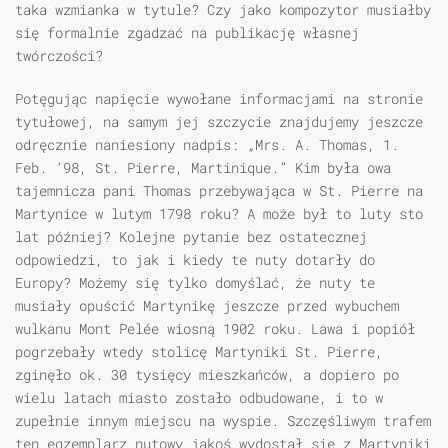
taka wzmianka w tytule? Czy jako kompozytor musiałby
się formalnie zgadzać na publikację własnej
twórczości?
Potęgując napięcie wywołane informacjami na stronie
tytułowej, na samym jej szczycie znajdujemy jeszcze
odręcznie naniesiony nadpis: „Mrs. A. Thomas, 1.
Feb. ’98, St. Pierre, Martinique.” Kim była owa
tajemnicza pani Thomas przebywająca w St. Pierre na
Martynice w lutym 1798 roku? A może był to luty sto
lat później? Kolejne pytanie bez ostatecznej
odpowiedzi, to jak i kiedy te nuty dotarły do
Europy? Możemy się tylko domyślać, że nuty te
musiały opuścić Martynikę jeszcze przed wybuchem
wulkanu Mont Pelée wiosną 1902 roku. Lawa i popiół
pogrzebały wtedy stolicę Martyniki St. Pierre,
zginęło ok. 30 tysięcy mieszkańców, a dopiero po
wielu latach miasto zostało odbudowane, i to w
zupełnie innym miejscu na wyspie. Szczęśliwym trafem
ten egzemplarz nutowy jakoś wydostał się z Martyniki