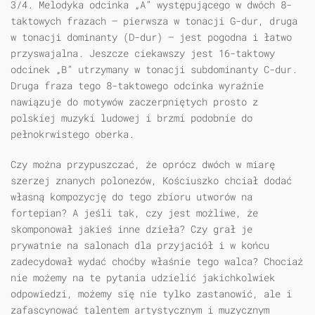
3/4. Melodyka odcinka „A” występującego w dwóch 8-
taktowych frazach — pierwsza w tonacji G-dur, druga
w tonacji dominanty (D-dur) — jest pogodna i łatwo
przyswajalna. Jeszcze ciekawszy jest 16-taktowy
odcinek „B” utrzymany w tonacji subdominanty C-dur.
Druga fraza tego 8-taktowego odcinka wyraźnie
nawiązuje do motywów zaczerpniętych prosto z
polskiej muzyki ludowej i brzmi podobnie do
pełnokrwistego oberka.
Czy można przypuszczać, że oprócz dwóch w miarę
szerzej znanych polonezów, Kościuszko chciał dodać
własną kompozycję do tego zbioru utworów na
fortepian? A jeśli tak, czy jest możliwe, że
skomponował jakieś inne dzieła? Czy grał je
prywatnie na salonach dla przyjaciół i w końcu
zadecydował wydać choćby właśnie tego walca? Chociaż
nie możemy na te pytania udzielić jakichkolwiek
odpowiedzi, możemy się nie tylko zastanowić, ale i
zafascynować talentem artystycznym i muzycznym