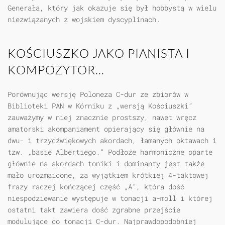
Generała, który jak okazuje się był hobbystą w wielu
niezwiązanych z wojskiem dyscyplinach.
KOŚCIUSZKO JAKO PIANISTA I
KOMPOZYTOR...
Porównując wersję Poloneza C-dur ze zbiorów w
Biblioteki PAN w Kórniku z „wersją Kościuszki”
zauważymy w niej znacznie prostszy, nawet wręcz
amatorski akompaniament opierający się głównie na
dwu- i trzydźwiękowych akordach, łamanych oktawach i
tzw. „basie Albertiego.” Podłoże harmoniczne oparte
głównie na akordach toniki i dominanty jest także
mało urozmaicone, za wyjątkiem krótkiej 4-taktowej
frazy raczej kończącej część „A”, która dość
niespodziewanie występuje w tonacji a-moll i której
ostatni takt zawiera dość zgrabne przejście
modulujące do tonacji C-dur. Najprawdopodobniej