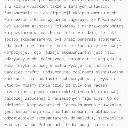
a w kilku wypadkach także w łamanych oktawach.
Zastosowanie takich figuracji akompaniamentu w obu
Polonezach i Walcu wyraźnie sugeruje, że Kościuszko
był autorem aranżacji Polonezów i najprawdopodobniej
kompozytorem walca. Można też stwierdzić, że taki
sposób akompaniamentu był przez Generała stosowany,
gdy grał inne znane melodie ze słuchu czy też swoje
kompozycje. Tego rodzaju akompaniament jest mało
odkrywczy w obu polonezach, natomiast ze względu na
echa muzyki ludowej w walcu wydaje się znacznie
bardziej trafny. Podsumowując zdolności pianistyczne
Kościuszki na podstawie zachowanych w tym wydaniu
utworów możemy stwierdzić, że były one raczej
przeciętne z powodu amatorskiej techniki akordowej i
palcowej widocznej z naniesionych figuracji. Co do
zdolności kompozytorskich Generała mocno zauważalna
jest słaba znajomość podstaw harmonii i układania
odpowiedniego akompaniamentu do melodii, szczególnie
widoczna w obu Polonezach. Godna uwagi natomiast