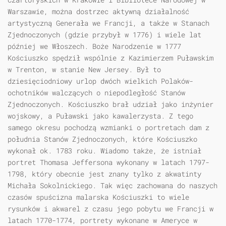
Warszawie, można dostrzec aktywną działalność
artystyczną Generała we Francji, a także w Stanach
Zjednoczonych (gdzie przybył w 1776) i wiele lat
później we Włoszech. Boże Narodzenie w 1777
Kościuszko spędził wspólnie z Kazimierzem Puławskim
w Trenton, w stanie New Jersey. Był to
dziesięciodniowy urlop dwóch wielkich Polaków-
ochotników walczących o niepodległość Stanów
Zjednoczonych. Kościuszko brał udział jako inżynier
wojskowy, a Puławski jako kawalerzysta. Z tego
samego okresu pochodzą wzmianki o portretach dam z
południa Stanów Zjednoczonych, które Kościuszko
wykonał ok. 1783 roku. Wiadomo także, że istniał
portret Thomasa Jeffersona wykonany w latach 1797-
1798, który obecnie jest znany tylko z akwatinty
Michała Sokolnickiego. Tak więc zachowana do naszych
czasów spuścizna malarska Kościuszki to wiele
rysunków i akwarel z czasu jego pobytu we Francji w
latach 1770-1774, portrety wykonane w Ameryce w