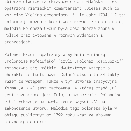
zbiorze utworów na skrzypce solo z Gdańska i jest
opatrzona niemieckim komentarzem: „Dieses Buch is
vor eine Violino geschriben [!] im Jahr 1794.” Z tej
informacji można z kolei wnioskować, że co najmniej
melodia Poloneza C-dur była dość dobrze znana w
Polsce oraz cytowana w różnych wydaniach i
aranżacjach.
Polonez B-dur, opatrzony w wydaniu wzmianką
„Polonoise Kofeiufsko” (czyli „Polonez Kościuszki”)
rozpoczyna się krótkim, dwutaktowym wstępem o
charakterze fanfarowym. Całość utworu to 34 takty
razem ze wstępem. Także w tym utworze tradycyjna
forma „A-B-A” jest zachowana, w której część „B”
jest zaznaczona jako Trio, a oznaczenie „Polonoise
D.C.” wskazuje na powtórzenie części „A” na
zakończenie utworu. Melodia tego poloneza była w
obiegu publicznym od 1792 roku wraz ze słowami
nieznanego autora: