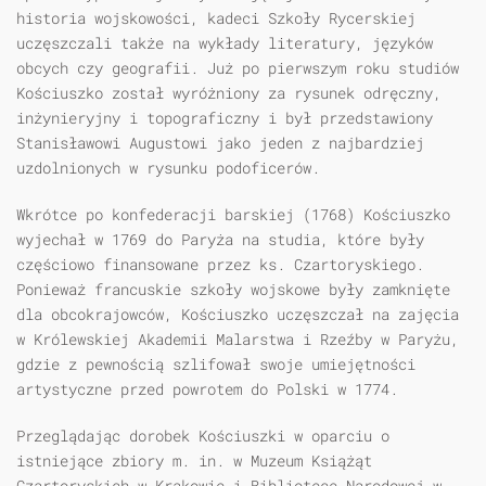
historia wojskowości, kadeci Szkoły Rycerskiej
uczęszczali także na wykłady literatury, języków
obcych czy geografii. Już po pierwszym roku studiów
Kościuszko został wyróżniony za rysunek odręczny,
inżynieryjny i topograficzny i był przedstawiony
Stanisławowi Augustowi jako jeden z najbardziej
uzdolnionych w rysunku podoficerów.
Wkrótce po konfederacji barskiej (1768) Kościuszko
wyjechał w 1769 do Paryża na studia, które były
częściowo finansowane przez ks. Czartoryskiego.
Ponieważ francuskie szkoły wojskowe były zamknięte
dla obcokrajowców, Kościuszko uczęszczał na zajęcia
w Królewskiej Akademii Malarstwa i Rzeźby w Paryżu,
gdzie z pewnością szlifował swoje umiejętności
artystyczne przed powrotem do Polski w 1774.
Przeglądając dorobek Kościuszki w oparciu o
istniejące zbiory m. in. w Muzeum Książąt
Czartoryskich w Krakowie i Bibliotece Narodowej w