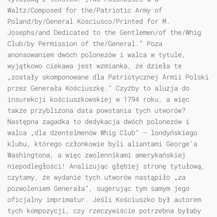
Waltz/Composed for the/Patriotic Army of
Poland/by/General Kosciusco/Printed for M.
Josephs/and Dedicated to the Gentlemen/of the/Whig
Club/by Permission of the/General.” Poza
anonsowaniem dwóch polonezów i walca w tytule,
wyjątkowo ciekawa jest wzmianka, że dzieła te
„zostały skomponowane dla Patriotycznej Armii Polski
przez Generała Kościuszkę.” Czyżby to aluzja do
insurekcji kościuszkowskiej w 1794 roku, a więc
także przybliżona data powstania tych utworów?
Następna zagadka to dedykacja dwóch polonezów i
walca „dla dżentelmenów Whig Club” – londyńskiego
klubu, którego członkowie byli aliantami George’a
Washingtona, a więc zwolennikami amerykańskiej
niepodległości! Analizując głębiej stronę tytułową,
czytamy, że wydanie tych utworów nastąpiło „za
pozwoleniem Generała”, sugerując tym samym jego
oficjalny imprimatur. Jeśli Kościuszko był autorem
tych kompozycji, czy rzeczywiście potrzebna byłaby