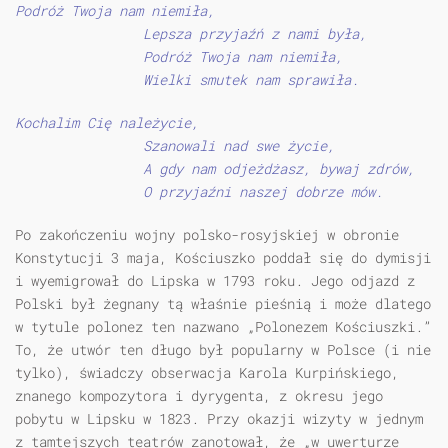
Podróż Twoja nam niemiła,
Lepsza przyjaźń z nami była,
Podróż Twoja nam niemiła,
Wielki smutek nam sprawiła.
Kochalim Cię należycie,
Szanowali nad swe życie,
A gdy nam odjeżdżasz, bywaj zdrów,
O przyjaźni naszej dobrze mów.
Po zakończeniu wojny polsko-rosyjskiej w obronie
Konstytucji 3 maja, Kościuszko poddał się do dymisji
i wyemigrował do Lipska w 1793 roku. Jego odjazd z
Polski był żegnany tą właśnie pieśnią i może dlatego
w tytule polonez ten nazwano „Polonezem Kościuszki.”
To, że utwór ten długo był popularny w Polsce (i nie
tylko), świadczy obserwacja Karola Kurpińskiego,
znanego kompozytora i dyrygenta, z okresu jego
pobytu w Lipsku w 1823. Przy okazji wizyty w jednym
z tamtejszych teatrów zanotował, że „w uwerturze