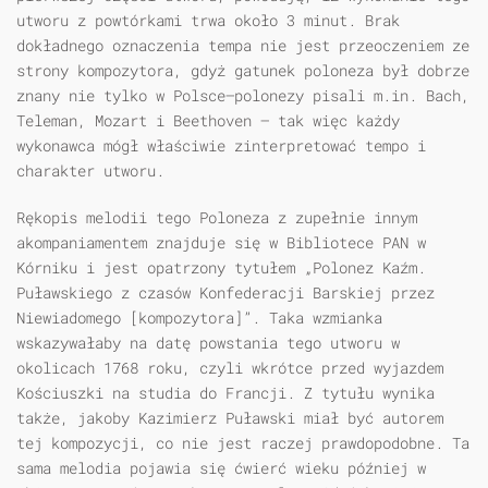
utworu z powtórkami trwa około 3 minut. Brak
dokładnego oznaczenia tempa nie jest przeoczeniem ze
strony kompozytora, gdyż gatunek poloneza był dobrze
znany nie tylko w Polsce—polonezy pisali m.in. Bach,
Teleman, Mozart i Beethoven — tak więc każdy
wykonawca mógł właściwie zinterpretować tempo i
charakter utworu.
Rękopis melodii tego Poloneza z zupełnie innym
akompaniamentem znajduje się w Bibliotece PAN w
Kórniku i jest opatrzony tytułem „Polonez Kaźm.
Puławskiego z czasów Konfederacji Barskiej przez
Niewiadomego [kompozytora]”. Taka wzmianka
wskazywałaby na datę powstania tego utworu w
okolicach 1768 roku, czyli wkrótce przed wyjazdem
Kościuszki na studia do Francji. Z tytułu wynika
także, jakoby Kazimierz Puławski miał być autorem
tej kompozycji, co nie jest raczej prawdopodobne. Ta
sama melodia pojawia się ćwierć wieku później w