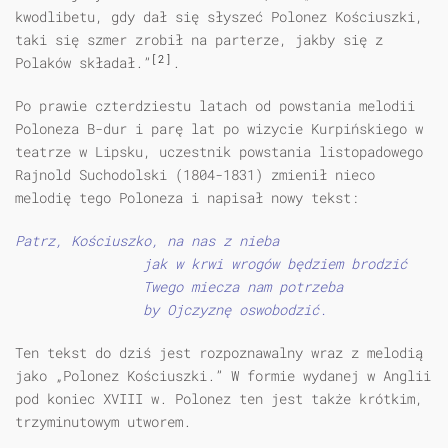
kwodlibetu, gdy dał się słyszeć Polonez Kościuszki,
taki się szmer zrobił na parterze, jakby się z
[2]
Polaków składał.”
.
Po prawie czterdziestu latach od powstania melodii
Poloneza B-dur i parę lat po wizycie Kurpińskiego w
teatrze w Lipsku, uczestnik powstania listopadowego
Rajnold Suchodolski (1804-1831) zmienił nieco
melodię tego Poloneza i napisał nowy tekst:
Patrz, Kościuszko, na nas z nieba
jak w krwi wrogów będziem brodzić
Twego miecza nam potrzeba
by Ojczyznę oswobodzić.
Ten tekst do dziś jest rozpoznawalny wraz z melodią
jako „Polonez Kościuszki.” W formie wydanej w Anglii
pod koniec XVIII w. Polonez ten jest także krótkim,
trzyminutowym utworem.