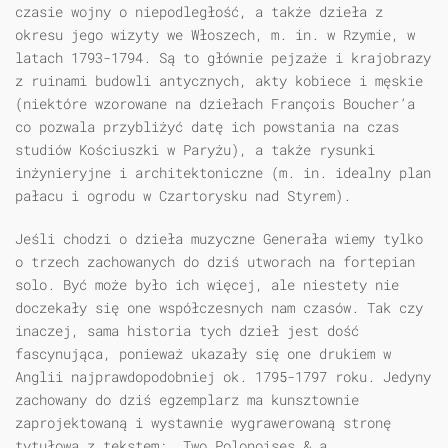
czasie wojny o niepodległość, a także dzieła z
okresu jego wizyty we Włoszech, m. in. w Rzymie, w
latach 1793-1794. Są to głównie pejzaże i krajobrazy
z ruinami budowli antycznych, akty kobiece i męskie
(niektóre wzorowane na dziełach François Boucher’a
co pozwala przybliżyć datę ich powstania na czas
studiów Kościuszki w Paryżu), a także rysunki
inżynieryjne i architektoniczne (m. in. idealny plan
pałacu i ogrodu w Czartorysku nad Styrem).
Jeśli chodzi o dzieła muzyczne Generała wiemy tylko
o trzech zachowanych do dziś utworach na fortepian
solo. Być może było ich więcej, ale niestety nie
doczekały się one współczesnych nam czasów. Tak czy
inaczej, sama historia tych dzieł jest dość
fascynująca, ponieważ ukazały się one drukiem w
Anglii najprawdopodobniej ok. 1795-1797 roku. Jedyny
zachowany do dziś egzemplarz ma kunsztownie
zaprojektowaną i wystawnie wygrawerowaną stronę
tytułową z tekstem: „Two Polonoises & a