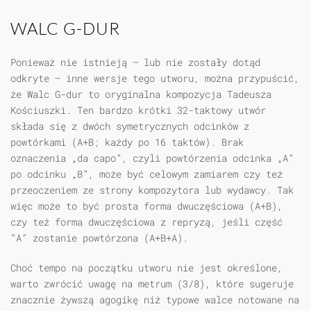
WALC G-DUR
Ponieważ nie istnieją — lub nie zostały dotąd
odkryte — inne wersje tego utworu, można przypuścić,
że Walc G-dur to oryginalna kompozycja Tadeusza
Kościuszki. Ten bardzo krótki 32-taktowy utwór
składa się z dwóch symetrycznych odcinków z
powtórkami (A+B; każdy po 16 taktów). Brak
oznaczenia „da capo”, czyli powtórzenia odcinka „A”
po odcinku „B”, może być celowym zamiarem czy też
przeoczeniem ze strony kompozytora lub wydawcy. Tak
więc może to być prosta forma dwuczęściowa (A+B),
czy też forma dwuczęściowa z repryzą, jeśli część
“A” zostanie powtórzona (A+B+A).
Choć tempo na początku utworu nie jest określone,
warto zwrócić uwagę na metrum (3/8), które sugeruje
znacznie żywszą agogikę niż typowe walce notowane na