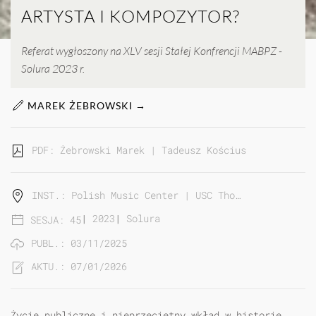
ARTYSTA I KOMPOZYTOR?
Referat wygłoszony na XLV sesji Stałej Konfrencji MABPZ -
Solura 2023 r.
MAREK ŻEBROWSKI →
PDF: Żebrowski Marek | Tadeusz Kościuszko: Artysta
INST.: Polish Music Center | USC Tho…
|
2023
|
Solura
SESJA: 45
PUBL.: 03/11/2025
AKTU.: 07/01/2026
Życie publiczne i nieprzeciętny wkład w historię