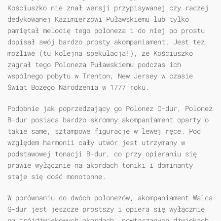
Kościuszko nie znał wersji przypisywanej czy raczej
dedykowanej Kazimierzowi Puławskiemu lub tylko
pamiętał melodię tego poloneza i do niej po prostu
dopisał swój bardzo prosty akompaniament. Jest też
możliwe (tu kolejna spekulacja!), że Kościuszko
zagrał tego Poloneza Puławskiemu podczas ich
wspólnego pobytu w Trenton, New Jersey w czasie
Świąt Bożego Narodzenia w 1777 roku.
Podobnie jak poprzedzający go Polonez C-dur, Polonez
B-dur posiada bardzo skromny akompaniament oparty o
takie same, sztampowe figuracje w lewej ręce. Pod
względem harmonii cały utwór jest utrzymany w
podstawowej tonacji B-dur, co przy opieraniu się
prawie wyłącznie na akordach toniki i dominanty
staje się dość monotonne.
W porównaniu do dwóch polonezów, akompaniament Walca
G-dur jest jeszcze prostszy i opiera się wyłącznie
na trójdźwiękowych akordach, powtarzanych dźwiękach,