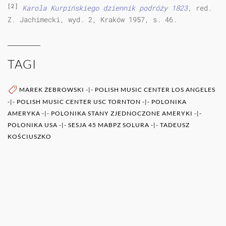
[2]
Karola Kurpińskiego dziennik podróży 1823
, red.
Z. Jachimecki, wyd. 2, Kraków 1957, s. 46.
TAGI
MAREK ŻEBROWSKI
-|-
POLISH MUSIC CENTER LOS ANGELES
-|-
POLISH MUSIC CENTER USC TORNTON
-|-
POLONIKA
AMERYKA
-|-
POLONIKA STANY ZJEDNOCZONE AMERYKI
-|-
POLONIKA USA
-|-
SESJA 45 MABPZ SOLURA
-|-
TADEUSZ
KOŚCIUSZKO
WIĘCEJ O AUTORZE (AUTORACH)
0RAZ
POZOSTAŁE PUBLIKACJE TEGO AUTORA (ÓW)