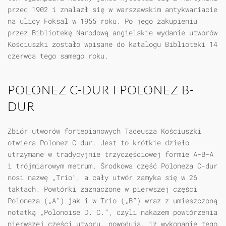
przed 1902 i znalazł się w warszawskim antykwariacie
na ulicy Foksal w 1955 roku. Po jego zakupieniu
przez Bibliotekę Narodową angielskie wydanie utworów
Kościuszki zostało wpisane do katalogu Biblioteki 14
czerwca tego samego roku.
POLONEZ C-DUR I POLONEZ B-
DUR
Zbiór utworów fortepianowych Tadeusza Kościuszki
otwiera Polonez C-dur. Jest to krótkie dzieło
utrzymane w tradycyjnie trzyczęściowej formie A-B-A
i trójmiarowym metrum. Środkowa część Poloneza C-dur
nosi nazwę „Trio”, a cały utwór zamyka się w 26
taktach. Powtórki zaznaczone w pierwszej części
Poloneza („A”) jak i w Trio („B”) wraz z umieszczoną
notatką „Polonoise D. C.”, czyli nakazem powtórzenia
pierwszej części utworu, powodują, iż wykonanie tego