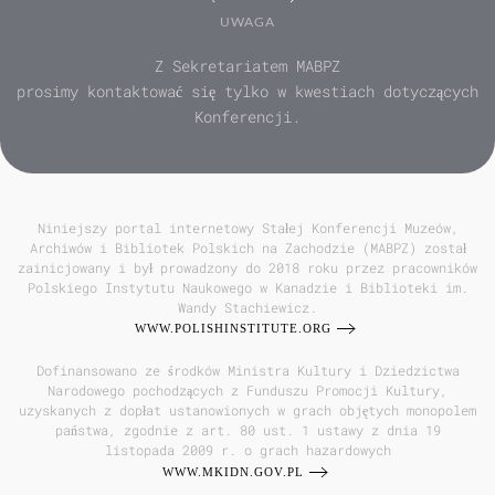
UWAGA
Z Sekretariatem MABPZ
prosimy kontaktować się tylko w kwestiach dotyczących
Konferencji.
Niniejszy portal internetowy Stałej Konferencji Muzeów,
Archiwów i Bibliotek Polskich na Zachodzie (MABPZ) został
zainicjowany i był prowadzony do 2018 roku przez pracowników
Polskiego Instytutu Naukowego w Kanadzie i Biblioteki im.
Wandy Stachiewicz.
WWW.POLISHINSTITUTE.ORG
Dofinansowano ze środków Ministra Kultury i Dziedzictwa
Narodowego pochodzących z Funduszu Promocji Kultury,
uzyskanych z dopłat ustanowionych w grach objętych monopolem
państwa, zgodnie z art. 80 ust. 1 ustawy z dnia 19
listopada 2009 r. o grach hazardowych
WWW.MKIDN.GOV.PL