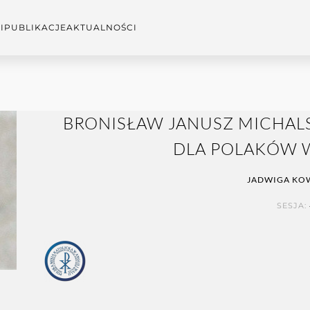
I
PUBLIKACJE
AKTUALNOŚCI
BRONISŁAW JANUSZ MICHALS
DLA POLAKÓW W 
JADWIGA KO
SESJA: