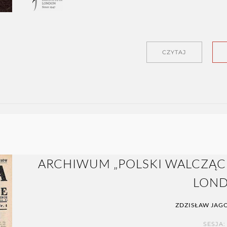
CZYTAJ
ARCHIWUM „POLSKI WALCZĄCE
LOND
ZDZISŁAW JAG
SESJA: