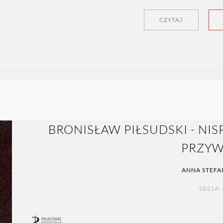
CZYTAJ
BRONISŁAW PIŁSUDSKI - NI
PRZY
ANNA STEFA
SESJA: