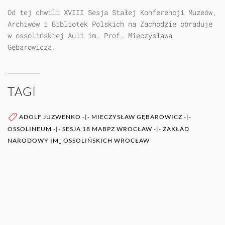
Od tej chwili XVIII Sesja Stałej Konferencji Muzeów,
Archiwów i Bibliotek Polskich na Zachodzie obraduje
w ossolińskiej Auli im. Prof. Mieczysława
Gębarowicza.
TAGI
ADOLF JUZWENKO
-|-
MIECZYSŁAW GĘBAROWICZ
-|-
OSSOLINEUM
-|-
SESJA 18 MABPZ WROCŁAW
-|-
ZAKŁAD
NARODOWY IM_ OSSOLIŃSKICH WROCŁAW
WIĘCEJ O AUTORZE (AUTORACH)
0RAZ
POZOSTAŁE PUBLIKACJE TEGO AUTORA (ÓW)