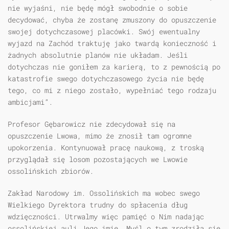
nie wyjaśni, nie będę mógł swobodnie o sobie
decydować, chyba że zostanę zmuszony do opuszczenie
swojej dotychczasowej placówki. Swój ewentualny
wyjazd na Zachód traktuję jako twardą konieczność i
żadnych absolutnie planów nie układam. Jeśli
dotychczas nie goniłem za karierą, to z pewnością po
katastrofie swego dotychczasowego życia nie będę
tego, co mi z niego zostało, wypełniać tego rodzaju
ambicjami”.
Profesor Gębarowicz nie zdecydował się na
opuszczenie Lwowa, mimo że znosił tam ogromne
upokorzenia. Kontynuował pracę naukową, z troską
przyglądał się losom pozostających we Lwowie
ossolińskich zbiorów.
Zakład Narodowy im. Ossolińskich ma wobec swego
Wielkiego Dyrektora trudny do spłacenia dług
wdzięczności. Utrwalmy więc pamięć o Nim nadając
ossolińskiej auli Jego imię. Myśl o tym zrodziła się