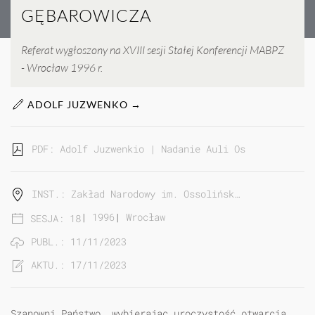
GĘBAROWICZA
Referat wygłoszony na XVIII sesji Stałej Konferencji MABPZ
- Wrocław 1996 r.
ADOLF JUZWENKO →
PDF: Adolf Juzwenkio | Nadanie Auli Ossolińskiej i
INST.: Zakład Narodowy im. Ossolińsk…
|
1996
|
Wrocław
SESJA: 18
PUBL.: 11/11/2023
AKTU.: 17/11/2023
Szanowni Państwo, wybierając uroczystość otwarcia