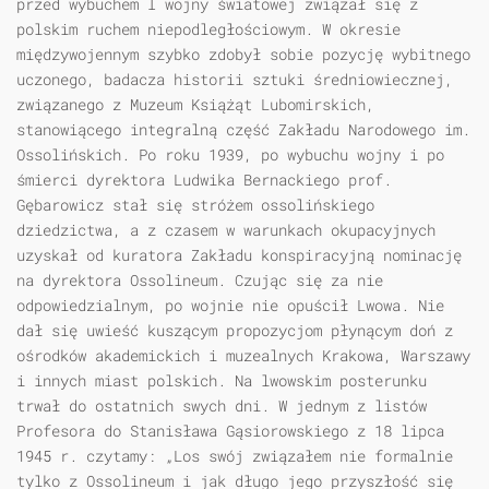
przed wybuchem I wojny światowej związał się z
polskim ruchem niepodległościowym. W okresie
międzywojennym szybko zdobył sobie pozycję wybitnego
uczonego, badacza historii sztuki średniowiecznej,
związanego z Muzeum Książąt Lubomirskich,
stanowiącego integralną część Zakładu Narodowego im.
Ossolińskich. Po roku 1939, po wybuchu wojny i po
śmierci dyrektora Ludwika Bernackiego prof.
Gębarowicz stał się stróżem ossolińskiego
dziedzictwa, a z czasem w warunkach okupacyjnych
uzyskał od kuratora Zakładu konspiracyjną nominację
na dyrektora Ossolineum. Czując się za nie
odpowiedzialnym, po wojnie nie opuścił Lwowa. Nie
dał się uwieść kuszącym propozycjom płynącym doń z
ośrodków akademickich i muzealnych Krakowa, Warszawy
i innych miast polskich. Na lwowskim posterunku
trwał do ostatnich swych dni. W jednym z listów
Profesora do Stanisława Gąsiorowskiego z 18 lipca
1945 r. czytamy: „Los swój związałem nie formalnie
tylko z Ossolineum i jak długo jego przyszłość się