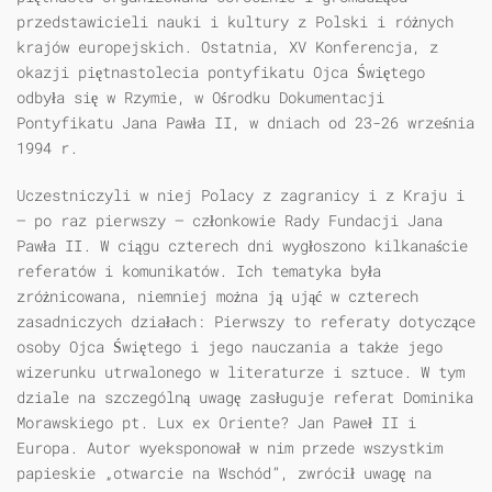
przedstawicieli nauki i kultury z Polski i różnych
krajów europejskich. Ostatnia, XV Konferencja, z
okazji piętnastolecia pontyfikatu Ojca Świętego
odbyła się w Rzymie, w Ośrodku Dokumentacji
Pontyfikatu Jana Pawła II, w dniach od 23-26 września
1994 r.
Uczestniczyli w niej Polacy z zagranicy i z Kraju i
— po raz pierwszy — członkowie Rady Fundacji Jana
Pawła II. W ciągu czterech dni wygłoszono kilkanaście
referatów i komunikatów. Ich tematyka była
zróżnicowana, niemniej można ją ująć w czterech
zasadniczych działach: Pierwszy to referaty dotyczące
osoby Ojca Świętego i jego nauczania a także jego
wizerunku utrwalonego w literaturze i sztuce. W tym
dziale na szczególną uwagę zasługuje referat Dominika
Morawskiego pt. Lux ex Oriente? Jan Paweł II i
Europa. Autor wyeksponował w nim przede wszystkim
papieskie „otwarcie na Wschód”, zwrócił uwagę na