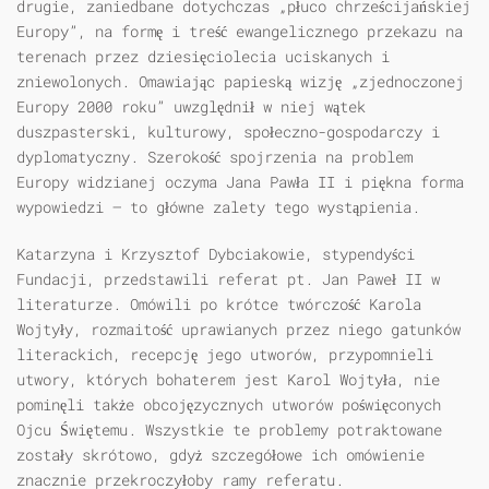
drugie, zaniedbane dotychczas „płuco chrześcijańskiej
Europy”, na formę i treść ewangelicznego przekazu na
terenach przez dziesięciolecia uciskanych i
zniewolonych. Omawiając papieską wizję „zjednoczonej
Europy 2000 roku” uwzględnił w niej wątek
duszpasterski, kulturowy, społeczno-gospodarczy i
dyplomatyczny. Szerokość spojrzenia na problem
Europy widzianej oczyma Jana Pawła II i piękna forma
wypowiedzi — to główne zalety tego wystąpienia.
Katarzyna i Krzysztof Dybciakowie, stypendyści
Fundacji, przedstawili referat pt. Jan Paweł II w
literaturze. Omówili po krótce twórczość Karola
Wojtyły, rozmaitość uprawianych przez niego gatunków
literackich, recepcję jego utworów, przypomnieli
utwory, których bohaterem jest Karol Wojtyła, nie
pominęli także obcojęzycznych utworów poświęconych
Ojcu Świętemu. Wszystkie te problemy potraktowane
zostały skrótowo, gdyż szczegółowe ich omówienie
znacznie przekroczyłoby ramy referatu.