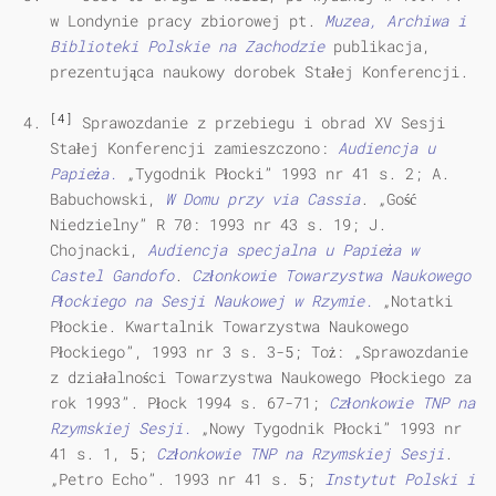
w Londynie pracy zbiorowej pt.
Muzea, Archiwa i
Biblioteki Polskie na Zachodzie
publikacja,
prezentująca naukowy dorobek Stałej Konferencji.
[4]
Sprawozdanie z przebiegu i obrad XV Sesji
Stałej Konferencji zamieszczono:
Audiencja u
Papieża.
„Tygodnik Płocki” 1993 nr 41 s. 2; A.
Babuchowski,
W Domu przy via Cassia
. „Gość
Niedzielny” R 70: 1993 nr 43 s. 19; J.
Chojnacki,
Audiencja specjalna u Papieża w
Castel Gandofo
.
Członkowie Towarzystwa Naukowego
Płockiego na Sesji Naukowej w Rzymie.
„Notatki
Płockie. Kwartalnik Towarzystwa Naukowego
Płockiego”, 1993 nr 3 s. 3-5; Toż: „Sprawozdanie
z działalności Towarzystwa Naukowego Płockiego za
rok 1993”. Płock 1994 s. 67-71;
Członkowie TNP na
Rzymskiej Sesji.
„Nowy Tygodnik Płocki” 1993 nr
41 s. 1, 5;
Członkowie TNP na Rzymskiej Sesji
.
„Petro Echo”. 1993 nr 41 s. 5;
Instytut Polski i