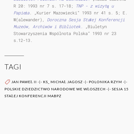
R 20: 1993 nr 7 s. 17-18;
TNP - z wizytą u
Papieża
. „Kurier Mazowiecki” 1993 nr 41 s. 5; E.
W(alewander),
Doroczna Sesja Stałej Konferencji
Muzeów, Archiwów i Bibliotek.
„Biuletyn
Stowarzyszenia Wspólnota Polska” 1993 nr 23
s.12-13.
TAGI
JAN PAWEŁ II
-|-
KS_ MICHAŁ JAGOSZ
-|-
POLONIKA RZYM
-|-
POLSKIE DZIEDZICTWO NARODOWE WE WŁOSZECH
-|-
SESJA 15
STAŁEJ KONFERENCJI MABPZ
WIĘCEJ O AUTORZE (AUTORACH)