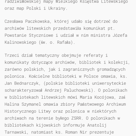
radziwiłłowskiej mapy Wielkiego Księstwa Litewskiego
oraz map Polski i Ukrainy.
Czesława Paczkowska, której udało się dotrzeć do
archiwów litewskich przedstawiła komunikat pt.
Powstanie Styczniowe i udział w nim ministra Józefa
Kalinowskiego (św. o. Rafała).
Trzeci dział tematyczny obejmuje referaty i
komunikaty dotyczące archiwów, bibliotek i kolekcji,
zarówno polskich, jak i zagranicznych gromadzących
polonica. Kościelne biblioteki w Polsce omawia, ks.
Jan Bednarczyk, (polskie biblioteki uniwersyteckie
scharakteryzował Andrzej Paluchowski). O polonikach
w bibliotekach litewskich mówi Maria Kocójowa, zaś
Halina Szymanel omawia zbiory Państwowego Archiwum
Historycznego Litwy oraz polonica w niektórych
archiwach na terenie byłego ZSRR. O polonikach w
bibliotekach kijowskich informuje Anatolij
Tarnawski, natomiast ks. Roman Nir prezentuje