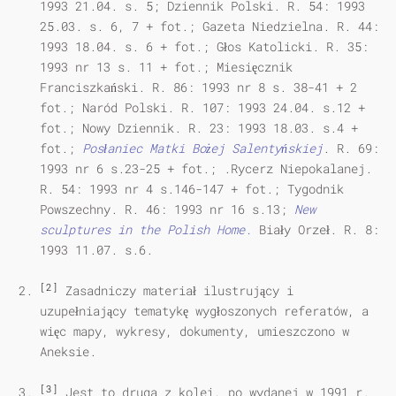
1993 21.04. s. 5; Dziennik Polski. R. 54: 1993
25.03. s. 6, 7 + fot.; Gazeta Niedzielna. R. 44:
1993 18.04. s. 6 + fot.; Głos Katolicki. R. 35:
1993 nr 13 s. 11 + fot.; Miesięcznik
Franciszkański. R. 86: 1993 nr 8 s. 38-41 + 2
fot.; Naród Polski. R. 107: 1993 24.04. s.12 +
fot.; Nowy Dziennik. R. 23: 1993 18.03. s.4 +
fot.;
Posłaniec Matki Bożej Salentyńskiej
. R. 69:
1993 nr 6 s.23-25 + fot.; .Rycerz Niepokalanej.
R. 54: 1993 nr 4 s.146-147 + fot.; Tygodnik
Powszechny. R. 46: 1993 nr 16 s.13;
New
sculptures in the Polish Home.
Biały Orzeł. R. 8:
1993 11.07. s.6.
[2]
Zasadniczy materiał ilustrujący i
uzupełniający tematykę wygłoszonych referatów, a
więc mapy, wykresy, dokumenty, umieszczono w
Aneksie.
[3]
Jest to druga z kolei, po wydanej w 1991 r.