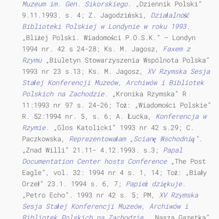
Muzeum im. Gen. Sikorskiego
. „Dziennik Polski”
9.11.1993. s. 4; Z. Jagodziński,
Działalność
Biblioteki Polskiej w Londynie w roku 1993
.
„Bliżej Polski. Wiadomości P.O.S.K.” — Londyn
1994 nr. 42 s 24-28; Ks. M. Jagosz,
Faxem z
Rzymu
„Biuletyn Stowarzyszenia Wspólnota Polska”
1993 nr 23 s.13; Ks. M. Jagosz,
XV Rzymska Sesja
Stałej Konferencji Muzeów, Archiwów i Bibliotek
Polskich na Zachodzie.
„Kronika Rzymska” R
11:1993 nr 97 s. 24-26; Toż: „Wiadomości Polskie”
R. 52:1994 nr. 5, s. 6; A. Łucka,
Konferencja w
Rzymie.
„Glos Katolicki” 1993 nr 42 s.29; C.
Paczkowska,
Reprezentowałam „Scianę Wschodnią
”
.
„Znad Willi” 21.11- 4.12.1993. s.3;
Papal
Documentation Center hosts Conference
„The Post
Eagle”, vol. 32: 1994 nr 4 s. 1, 14; Toż: „Biały
Orzeł” 23.1. 1994 s. 6, 7;
Papież dziękuje
.
„Petro Echo”. 1993 nr 42 s. 5; PM,
XV Rzymska
Sesja Stałej Konferencji Muzeów, Archiwów i
Bibliotek Polskich na Zachodzie.
„Nasza Gazetka”