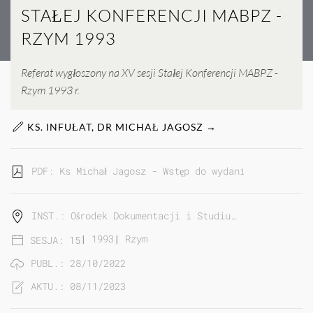
STAŁEJ KONFERENCJI MABPZ -
RZYM 1993
Referat wygłoszony na XV sesji Stałej Konferencji MABPZ -
Rzym 1993 r.
KS. INFUŁAT, DR MICHAŁ JAGOSZ →
PDF: Ks Michał Jagosz - Wstęp do wydania materiałów
INST.: Ośrodek Dokumentacji i Studiu…
|
1993
|
Rzym
SESJA: 15
PUBL.: 28/10/2022
AKTU.: 08/11/2023