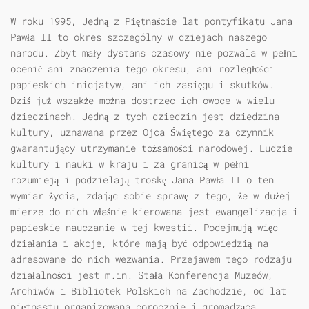
W roku 1995, Jedną z Piętnaście lat pontyfikatu Jana
Pawła II to okres szczególny w dziejach naszego
narodu. Zbyt mały dystans czasowy nie pozwala w pełni
ocenić ani znaczenia tego okresu, ani rozległości
papieskich inicjatyw, ani ich zasięgu i skutków.
Dziś już wszakże można dostrzec ich owoce w wielu
dziedzinach. Jedną z tych dziedzin jest dziedzina
kultury, uznawana przez Ojca Świętego za czynnik
gwarantujący utrzymanie tożsamości narodowej. Ludzie
kultury i nauki w kraju i za granicą w pełni
rozumieją i podzielają troskę Jana Pawła II o ten
wymiar życia, zdając sobie sprawę z tego, że w dużej
mierze do nich właśnie kierowana jest ewangelizacja i
papieskie nauczanie w tej kwestii. Podejmują więc
działania i akcje, które mają być odpowiedzią na
adresowane do nich wezwania. Przejawem tego rodzaju
działalności jest m.in. Stała Konferencja Muzeów,
Archiwów i Bibliotek Polskich na Zachodzie, od lat
piętnastu organizowana corocznie i gromadząca