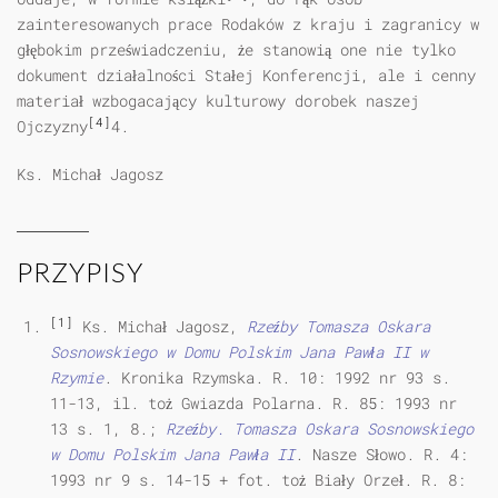
zainteresowanych prace Rodaków z kraju i zagranicy w
głębokim przeświadczeniu, że stanowią one nie tylko
dokument działalności Stałej Konferencji, ale i cenny
materiał wzbogacający kulturowy dorobek naszej
[4]
Ojczyzny
4.
Ks. Michał Jagosz
PRZYPISY
[1]
Ks. Michał Jagosz,
Rzeźby Tomasza Oskara
Sosnowskiego w Domu Polskim Jana Pawła II w
Rzymie
. Kronika Rzymska. R. 10: 1992 nr 93 s.
11-13, il. toż Gwiazda Polarna. R. 85: 1993 nr
13 s. 1, 8.;
Rzeźby. Tomasza Oskara Sosnowskiego
w Domu Polskim Jana Pawła II
. Nasze Słowo. R. 4:
1993 nr 9 s. 14-15 + fot. toż Biały Orzeł. R. 8: