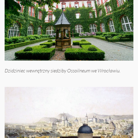
Dzidziniec wewnętrzny siedziby Ossoilneum we Wrocławiu.