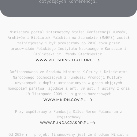
dotyczących Konferencji.
Niniejszy portal internetowy Stałej Konferencji Muzeów,
Archiwów i Bibliotek Polskich na Zachodzie (MABPZ) został
zainicjowany i był prowadzony do 2018 roku przez
pracowników Polskiego Instytutu Naukowego w Kanadzie i
Biblioteki im. Wandy Stachiewicz.
WWW.POLISHINSTITUTE.ORG
Dofinansowano ze środków Ministra Kultury i Dziedzictwa
Narodowego pochodzących z Funduszu Promocji Kultury,
uzyskanych z dopłat ustanowionych w grach objętych
monopolem państwa, zgodnie z art. 80 ust. 1 ustawy z dnia
19 listopada 2009 r. o grach hazardowych
WWW.MKIDN.GOV.PL
Przy współpracy z Fundacją Silva Rerum Polonarum z
Częstochowy
WWW.FUNDACJASRP.PL
Od 2020 r., projekt finansowany jest ze środków Ministra