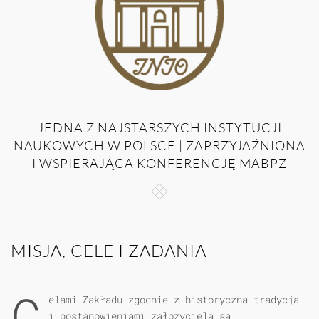
JEDNA Z NAJSTARSZYCH INSTYTUCJI
NAUKOWYCH W POLSCE | ZAPRZYJAŹNIONA
I WSPIERAJĄCA KONFERENCJĘ MABPZ
MISJA, CELE I ZADANIA
C
elami Zakładu zgodnie z historyczna tradycja
i postanowieniami załozyciela sa: