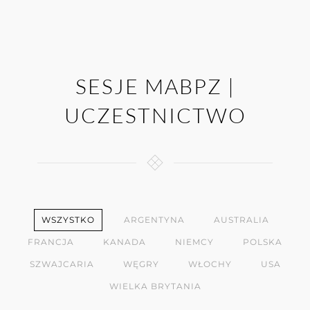
SESJE MABPZ |
UCZESTNICTWO
WSZYSTKO
ARGENTYNA
AUSTRALIA
FRANCJA
KANADA
NIEMCY
POLSKA
SZWAJCARIA
WĘGRY
WŁOCHY
USA
WIELKA BRYTANIA