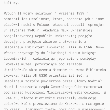
kultury.
Wybuch II wojny światowej 1 września 1939 r.
odmienił los Ossolineum, które, podobnie jak i inne
placówki nauki w Polsce, okupanci poddali represjom.
31 stycznia 1940 r. Akademia Nauk Ukraińskiej
Socjalistycznej Republiki Radzieckiej podjęła
decyzję o przejęciu zbiorów i utworzeniu z
Ossolineum Biblioteki Lwowskiej Filii AN USRR. Nowe
władze przystąpiły do likwidacji Muzeum Książąt
Lubomirskich, rozdzielając jego zbiory pomiędzy
lwowskie muzea, pozostające pod zarządem
Ukraińców.Po wkro czeniu Niemców do Lwowa Biblioteka
Lwowska, Filia AN USSR przestała istnieć, a
Ossolineum zostało powierzone przez Główny Wydział
Nauki i Nauczania rządu Generalnego Gubernatorstwa
pod zarząd kustoszowi Mieczysławowi Gębarowiczowi. W
1944 r., władze niemieckie zarządziły ewakuację
zbiorów, które przewieziono do Krakowa, a następnie
do Rzeszy. Transport został porzucony w miejscowości