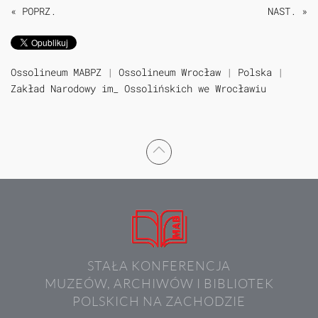
« POPRZ.
NAST. »
Ossolineum MABPZ
|
Ossolineum Wrocław
|
Polska
|
Zakład Narodowy im_ Ossolińskich we Wrocławiu
STAŁA KONFERENCJA
MUZEÓW, ARCHIWÓW I BIBLIOTEK
POLSKICH NA ZACHODZIE