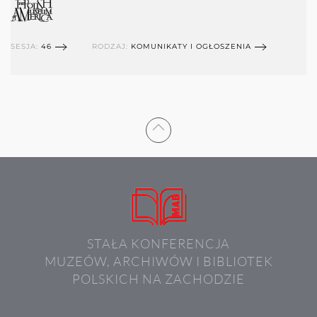
SESJA:
46
RODZAJ:
KOMUNIKATY I OGŁOSZENIA
STAŁA KONFERENCJA
MUZEÓW, ARCHIWÓW I BIBLIOTEK
POLSKICH NA ZACHODZIE