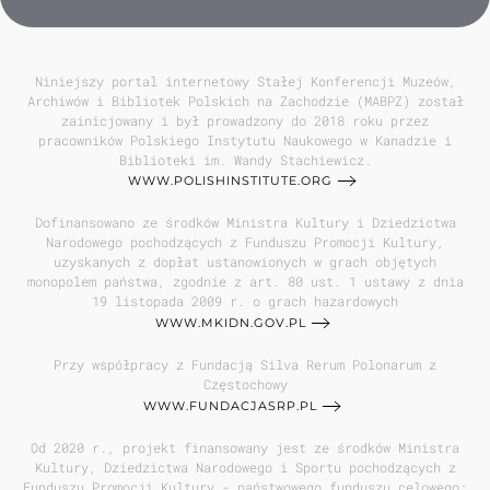
Niniejszy portal internetowy Stałej Konferencji Muzeów,
Archiwów i Bibliotek Polskich na Zachodzie (MABPZ) został
zainicjowany i był prowadzony do 2018 roku przez
pracowników Polskiego Instytutu Naukowego w Kanadzie i
Biblioteki im. Wandy Stachiewicz.
WWW.POLISHINSTITUTE.ORG
Dofinansowano ze środków Ministra Kultury i Dziedzictwa
Narodowego pochodzących z Funduszu Promocji Kultury,
uzyskanych z dopłat ustanowionych w grach objętych
monopolem państwa, zgodnie z art. 80 ust. 1 ustawy z dnia
19 listopada 2009 r. o grach hazardowych
WWW.MKIDN.GOV.PL
Przy współpracy z Fundacją Silva Rerum Polonarum z
Częstochowy
WWW.FUNDACJASRP.PL
Od 2020 r., projekt finansowany jest ze środków Ministra
Kultury, Dziedzictwa Narodowego i Sportu pochodzących z
Funduszu Promocji Kultury - państwowego funduszu celowego;