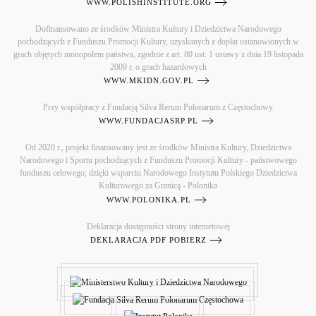
WWW.POLISHINSTITUTE.ORG
Dofinansowano ze środków Ministra Kultury i Dziedzictwa Narodowego
pochodzących z Funduszu Promocji Kultury, uzyskanych z dopłat ustanowionych w
grach objętych monopolem państwa, zgodnie z art. 80 ust. 1 ustawy z dnia 19 listopada
2009 r. o grach hazardowych
WWW.MKIDN.GOV.PL
Przy współpracy z Fundacją Silva Rerum Polonarum z Częstochowy
WWW.FUNDACJASRP.PL
Od 2020 r., projekt finansowany jest ze środków Ministra Kultury, Dziedzictwa
Narodowego i Sportu pochodzących z Funduszu Promocji Kultury - państwowego
funduszu celowego; dzięki wsparciu Narodowego Instytutu Polskiego Dziedzictwa
Kulturowego za Granicą - Polonika
WWW.POLONIKA.PL
Deklaracja dostępności strony internetowej
DEKLARACJA PDF POBIERZ