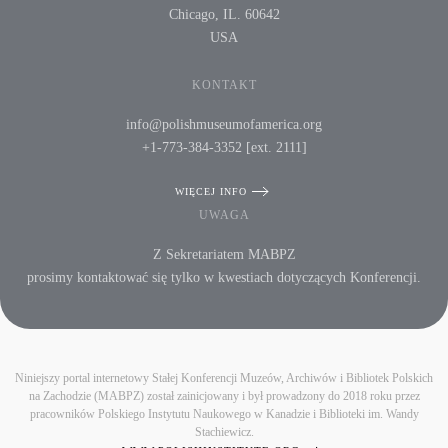
Chicago, IL. 60642
USA
KONTAKT
info@polishmuseumofamerica.org
+1-773-384-3352 [ext. 2111]
WIĘCEJ INFO
UWAGA
Z Sekretariatem MABPZ
prosimy kontaktować się tylko w kwestiach dotyczących Konferencji.
Niniejszy portal internetowy Stałej Konferencji Muzeów, Archiwów i Bibliotek Polskich
na Zachodzie (MABPZ) został zainicjowany i był prowadzony do 2018 roku przez
pracowników Polskiego Instytutu Naukowego w Kanadzie i Biblioteki im. Wandy
Stachiewicz.