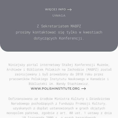
WIĘCEJ INFO
UWAGA
Z Sekretariatem MABPZ
prosimy kontaktować się tylko w kwestiach
dotyczących Konferencji.
Niniejszy portal internetowy Stałej Konferencji Muzeów,
Archiwów i Bibliotek Polskich na Zachodzie (MABPZ) został
zainicjowany i był prowadzony do 2018 roku przez
pracowników Polskiego Instytutu Naukowego w Kanadzie i
Biblioteki im. Wandy Stachiewicz.
WWW.POLISHINSTITUTE.ORG
Dofinansowano ze środków Ministra Kultury i Dziedzictwa
Narodowego pochodzących z Funduszu Promocji Kultury,
uzyskanych z dopłat ustanowionych w grach objętych
monopolem państwa, zgodnie z art. 80 ust. 1 ustawy z dnia
19 listopada 2009 r. o grach hazardowych