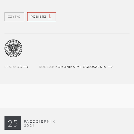
CZYTAJ
POBIERZ
SESJA:
46
RODZAJ:
KOMUNIKATY I OGŁOSZENIA
25
PAŹDZIERNIK
2024