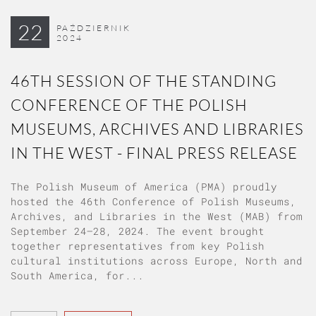
22
PAŹDZIERNIK
2024
46TH SESSION OF THE STANDING
CONFERENCE OF THE POLISH
MUSEUMS, ARCHIVES AND LIBRARIES
IN THE WEST - FINAL PRESS RELEASE
The Polish Museum of America (PMA) proudly
hosted the 46th Conference of Polish Museums,
Archives, and Libraries in the West (MAB) from
September 24–28, 2024. The event brought
together representatives from key Polish
cultural institutions across Europe, North and
South America, for...