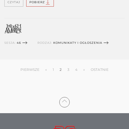
CZYTAJ
POBIERZ
SESJA:
46
RODZAJ:
KOMUNIKATY I OGŁOSZENIA
PIERWSZE
«
1
2
3
4
»
OSTATNIE