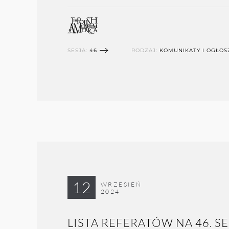
SESJA:
46
RODZAJ:
KOMUNIKATY I OGŁOS
12
WRZESIEŃ
2024
LISTA REFERATÓW NA 46. S