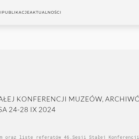
I
PUBLIKACJE
AKTUALNOŚCI
AŁEJ KONFERENCJI MUZEÓW, ARCHIWÓW
 24-28 IX 2024
m oraz listę referatów 46.Sesji Stałej Konferencj