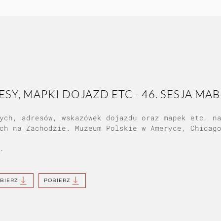
Y, MAPKI DOJAZD ETC - 46. SESJA MA
ych, adresów, wskazówek dojazdu oraz mapek etc. n
ch na Zachodzie. Muzeum Polskie w Ameryce, Chicag
.
BIERZ
POBIERZ