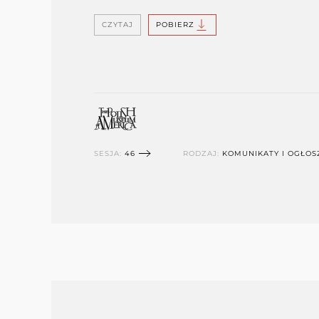
CZYTAJ
POBIERZ
SESJA:
46
RODZAJ:
KOMUNIKATY I OGŁOS