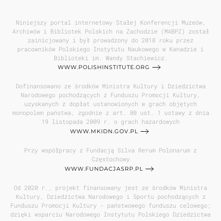
Niniejszy portal internetowy Stałej Konferencji Muzeów,
Archiwów i Bibliotek Polskich na Zachodzie (MABPZ) został
zainicjowany i był prowadzony do 2018 roku przez
pracowników Polskiego Instytutu Naukowego w Kanadzie i
Biblioteki im. Wandy Stachiewicz.
WWW.POLISHINSTITUTE.ORG
Dofinansowano ze środków Ministra Kultury i Dziedzictwa
Narodowego pochodzących z Funduszu Promocji Kultury,
uzyskanych z dopłat ustanowionych w grach objętych
monopolem państwa, zgodnie z art. 80 ust. 1 ustawy z dnia
19 listopada 2009 r. o grach hazardowych
WWW.MKIDN.GOV.PL
Przy współpracy z Fundacją Silva Rerum Polonarum z
Częstochowy
WWW.FUNDACJASRP.PL
Od 2020 r., projekt finansowany jest ze środków Ministra
Kultury, Dziedzictwa Narodowego i Sportu pochodzących z
Funduszu Promocji Kultury - państwowego funduszu celowego;
dzięki wsparciu Narodowego Instytutu Polskiego Dziedzictwa