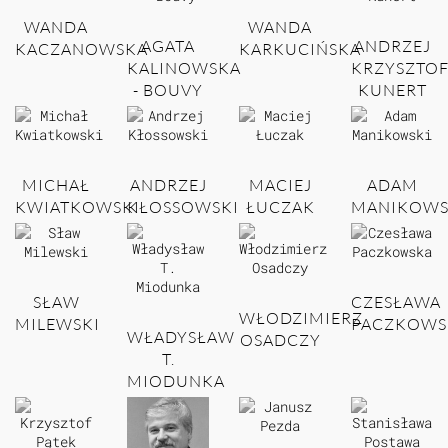
WANDA
WANDA
AGATA
ANDRZEJ
KACZANOWSKA
KARKUCIŃSKA
KALINOWSKA
KRZYSZTO
- BOUVY
KUNERT
MICHAŁ
ANDRZEJ
MACIEJ
ADAM
KWIATKOWSKI
KŁOSSOWSKI
ŁUCZAK
MANIKOWS
SŁAW
CZESŁAWA
WŁODZIMIERZ
MILEWSKI
PACZKOWS
WŁADYSŁAW
OSADCZY
T.
MIODUNKA